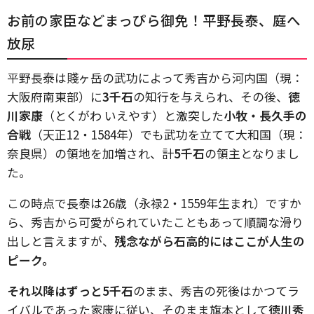
お前の家臣などまっぴら御免！平野長泰、庭へ
放尿
平野長泰は賤ヶ岳の武功によって秀吉から河内国（現：
大阪府南東部）に
3千石
の知行を与えられ、その後、
徳
川家康
（とくがわ いえやす）と激突した
小牧・長久手の
合戦
（天正12・1584年）でも武功を立てて大和国（現：
奈良県）の領地を加増され、計
5千石
の領主となりまし
た。
この時点で長泰は26歳（永禄2・1559年生まれ）ですか
ら、秀吉から可愛がられていたこともあって順調な滑り
出しと言えますが、
残念ながら石高的にはここが人生の
ピーク。
それ以降はずっと5千石
のまま、秀吉の死後はかつてラ
イバルであった家康に従い、そのまま旗本として
徳川秀