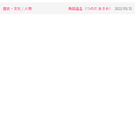
歴史・文化
/
人物
角田晶生（つのだ あきお）
2021/05/31