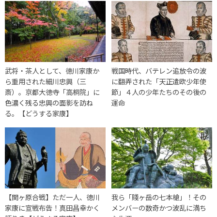
武将・茶人として、徳川家康か
戦国時代、バテレン追放令の波
ら重用された細川忠興（三
に翻弄された「天正遣欧少年使
斎）。京都大徳寺「高桐院」に
節」４人の少年たちのその後の
色濃く残る忠興の面影を訪ね
運命
る。【どうする家康】
【関ヶ原合戦】ただ一人、徳川
我ら「賤ヶ岳の七本槍」！その
家康に宣戦布告！真田昌幸かく
メンバーの数奇かつ波乱に満ち