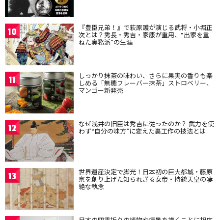
『豊臣兄弟！』で萩原護が演じる武将・小堀正
10
次とは？秀長・秀吉・家康が重用、“出家を重
ねた実務派”の生涯
しっかり抹茶の味わい、さらに果実の香りも楽
11
しめる「無糖フレーバー抹茶」ストロベリー、
マンゴー新発売
なぜ浅井の旧臣は秀吉に従ったのか？ 武力を使
12
わず“自分の味方”に変えた裏工作の技法とは
世界遺産決定で脚光！日本初の巨大都城・藤原
13
京を創り上げた知られざる女帝・持統天皇の凄
絶な執念
日本の四季折々の植物や情景を描くことに相応