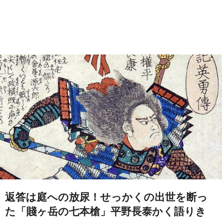
返答は庭への放尿！せっかくの出世を断っ
た「賤ヶ岳の七本槍」平野長泰かく語りき