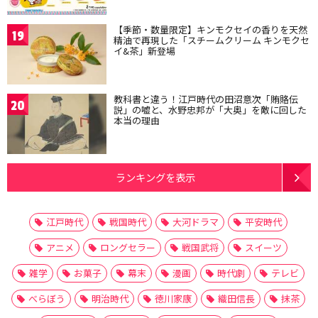
【季節・数量限定】キンモクセイの香りを天然
19
精油で再現した「スチームクリーム キンモクセ
イ&茶」新登場
教科書と違う！江戸時代の田沼意次「賄賂伝
20
説」の嘘と、水野忠邦が「大奥」を敵に回した
本当の理由
ランキングを表示
江戸時代
戦国時代
大河ドラマ
平安時代
アニメ
ロングセラー
戦国武将
スイーツ
雑学
お菓子
幕末
漫画
時代劇
テレビ
べらぼう
明治時代
徳川家康
織田信長
抹茶