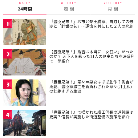
DAILY
WEEKLY
MONTHLY
24時間
週 間
月 間
『豊臣兄弟！』お市と柴田勝家、自刃しての最
1
期と「辞世の句」…運命を共にした２人の悲劇
【豊臣兄弟！】秀吉は本当に「女狂い」だった
2
のか？ 天下人を彩った11人の側室たちを時系列
で一挙紹介
『豊臣兄弟！』茶々＝悪女はほぼ創作？秀吉が
3
溺愛、豊臣家滅亡を背負わされた茶々(井上和)
の壮絶すぎる生涯
『豊臣兄弟！』で描かれた織田信長の道普請は
4
史実？信長が実施した街道整備の施策を紹介