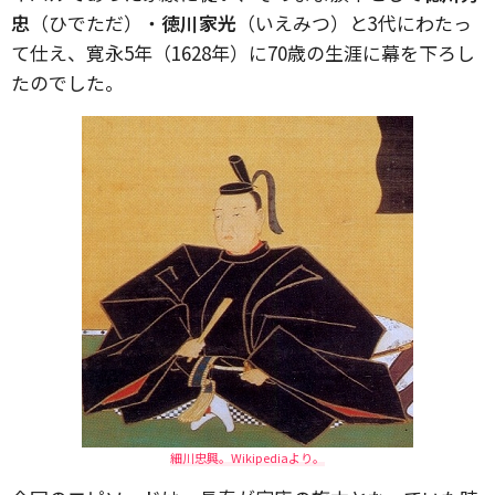
忠
（ひでただ）・
徳川家光
（いえみつ）と3代にわたっ
て仕え、寛永5年（1628年）に70歳の生涯に幕を下ろし
たのでした。
細川忠興。Wikipediaより。