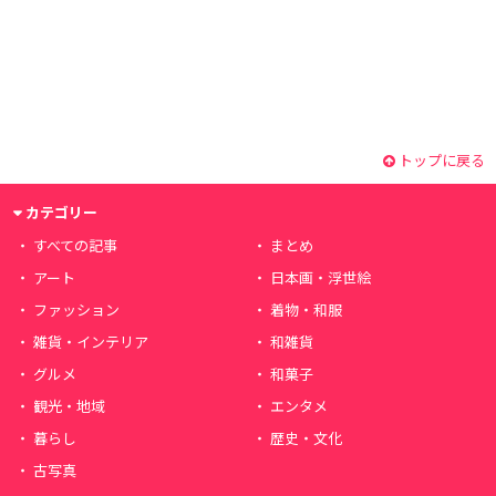
トップに戻る
カテゴリー
すべての記事
まとめ
アート
日本画・浮世絵
ファッション
着物・和服
雑貨・インテリア
和雑貨
グルメ
和菓子
観光・地域
エンタメ
暮らし
歴史・文化
古写真