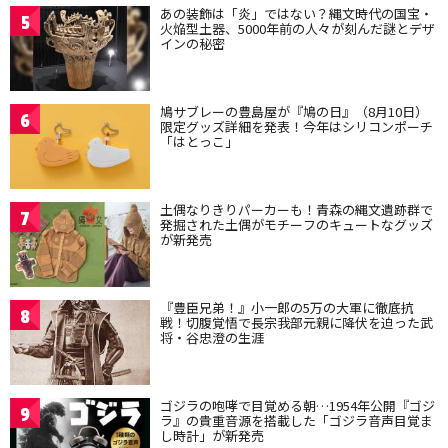
あの装飾は「炎」ではない？縄文時代の国宝・
5
火焔型土器、5000年前の人々が刻んだ謎とデザ
インの秘密
鳩サブレーの豊島屋が『鳩の日』（8月10日）
6
限定グッズ詳細を発表！今年はシリコンポーチ
「はとっこ」
土偶なりきりパーカーも！青森の縄文遺跡群で
7
発掘された土偶がモチーフのキュートなグッズ
が新発売
『豊臣兄弟！』小一郎の5万の大軍に徹底抗
8
戦！切腹覚悟で長宗我部元親に降伏を迫った武
将・谷忠澄の生涯
ゴジラの咆哮で目覚める朝…1954年公開『ゴジ
9
ラ』の貴重音源を搭載した「ゴジラ音声目覚ま
し時計」が新発売