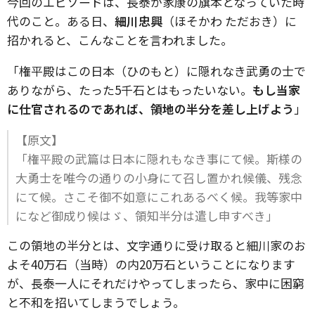
今回のエピソードは、長泰が家康の旗本となっていた時
代のこと。ある日、
細川忠興
（ほそかわ ただおき）に
招かれると、こんなことを言われました。
「権平殿はこの日本（ひのもと）に隠れなき武勇の士で
ありながら、たった5千石とはもったいない。
もし当家
に仕官されるのであれば、領地の半分を差し上げよう
」
【原文】
「権平殿の武篇は日本に隠れもなき事にて候。斯様の
大勇士を唯今の通りの小身にて召し置かれ候儀、残念
にて候。さこそ御不如意にこれあるべく候。我等家中
になど御成り候はゞ、領知半分は遣し申すべき」
この領地の半分とは、文字通りに受け取ると細川家のお
よそ40万石（当時）の内20万石ということになります
が、長泰一人にそれだけやってしまったら、家中に困窮
と不和を招いてしまうでしょう。