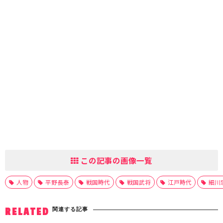
この記事の画像一覧
人物
平野長泰
戦国時代
戦国武将
江戸時代
細川
関連する記事
RELATED