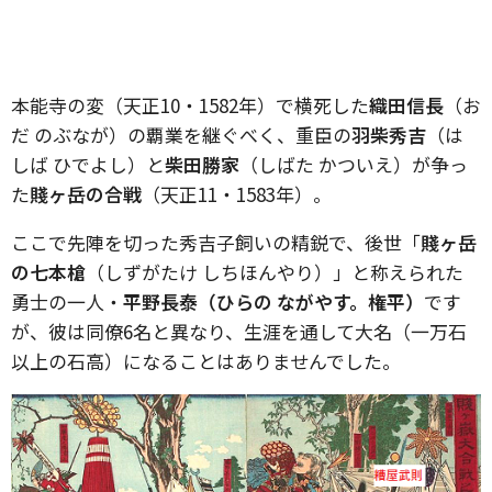
本能寺の変（天正10・1582年）で横死した
織田信長
（お
だ のぶなが）の覇業を継ぐべく、重臣の
羽柴秀吉
（は
しば ひでよし）と
柴田勝家
（しばた かついえ）が争っ
た
賤ヶ岳の合戦
（天正11・1583年）。
ここで先陣を切った秀吉子飼いの精鋭で、後世「
賤ヶ岳
の七本槍
（しずがたけ しちほんやり）」と称えられた
勇士の一人・
平野長泰（ひらの ながやす。権平）
です
が、彼は同僚6名と異なり、生涯を通して大名（一万石
以上の石高）になることはありませんでした。