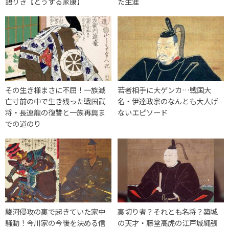
語りき【どうする家康】
た生涯
その生き様まさに不屈！一族滅
若者相手に大ゲンカ…戦国大
亡寸前の中で生き残った戦国武
名・伊達政宗のなんとも大人げ
将・長連龍の復讐と一族再興ま
ないエピソード
での道のり
駿河侵攻の裏で起きていた家中
裏切り者？それとも名将？築城
騒動！今川家の今後を決める信
の天才・藤堂高虎の江戸城縄張