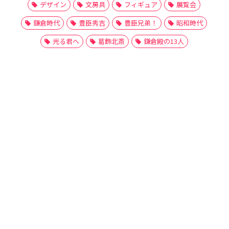
デザイン
文房具
フィギュア
展覧会
鎌倉時代
豊臣秀吉
豊臣兄弟！
昭和時代
光る君へ
葛飾北斎
鎌倉殿の13人