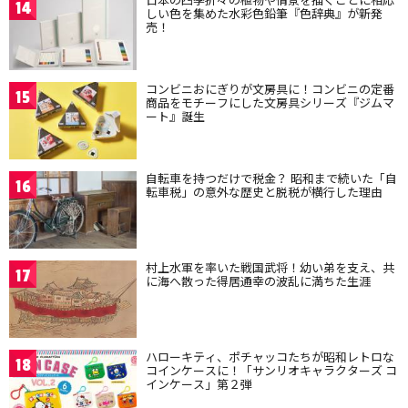
14
しい色を集めた水彩色鉛筆『色辞典』が新発
売！
コンビニおにぎりが文房具に！コンビニの定番
15
商品をモチーフにした文房具シリーズ『ジムマ
ート』誕生
自転車を持つだけで税金？ 昭和まで続いた「自
16
転車税」の意外な歴史と脱税が横行した理由
村上水軍を率いた戦国武将！幼い弟を支え、共
17
に海へ散った得居通幸の波乱に満ちた生涯
ハローキティ、ポチャッコたちが昭和レトロな
18
コインケースに！「サンリオキャラクターズ コ
インケース」第２弾