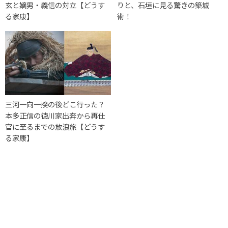
玄と嫡男・義信の対立【どうす
りと、石垣に見る驚きの築城
る家康】
術！
三河一向一揆の後どこ行った？
本多正信の徳川家出奔から再仕
官に至るまでの放浪旅【どうす
る家康】