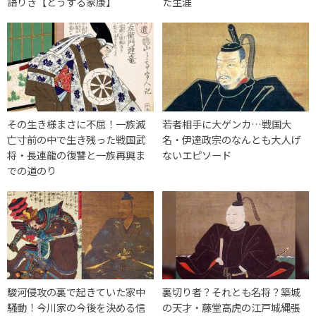
語りき【どうする家康】
た生涯
その生き様まさに不屈！一族滅
若者相手に大ゲンカ…戦国大
亡寸前の中で生き残った戦国武
名・伊達政宗のなんとも大人げ
将・長連龍の復讐と一族再興ま
ないエピソード
での道のり
駿河侵攻の裏で起きていた家中
裏切り者？それとも名将？築城
騒動！今川家の今後を決める信
の天才・藤堂高虎の江戸城縄張