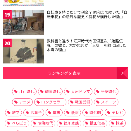
自転車を持つだけで税金？ 昭和まで続いた「自
19
転車税」の意外な歴史と脱税が横行した理由
教科書と違う！江戸時代の田沼意次「賄賂伝
20
説」の嘘と、水野忠邦が「大奥」を敵に回した
本当の理由
ランキングを表示
江戸時代
戦国時代
大河ドラマ
平安時代
アニメ
ロングセラー
戦国武将
スイーツ
雑学
お菓子
幕末
漫画
時代劇
テレビ
べらぼう
明治時代
徳川家康
織田信長
抹茶