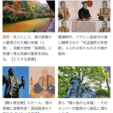
武将・茶人として、徳川家康か
戦国時代、バテレン追放令の波
ら重用された細川忠興（三
に翻弄された「天正遣欧少年使
斎）。京都大徳寺「高桐院」に
節」４人の少年たちのその後の
色濃く残る忠興の面影を訪ね
運命
る。【どうする家康】
【関ヶ原合戦】ただ一人、徳川
我ら「賤ヶ岳の七本槍」！その
家康に宣戦布告！真田昌幸かく
メンバーの数奇かつ波乱に満ち