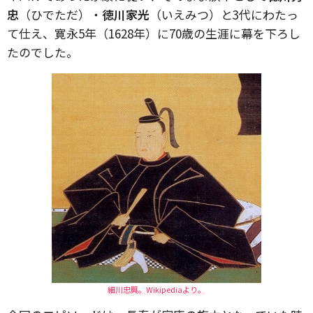
忠
（ひでただ）・
徳川家光
（いえみつ）と3代にわたっ
て仕え、寛永5年（1628年）に70歳の生涯に幕を下ろし
たのでした。
細川忠興。Wikipediaより。