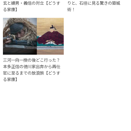
玄と嫡男・義信の対立【どうす
りと、石垣に見る驚きの築城
る家康】
術！
三河一向一揆の後どこ行った？
本多正信の徳川家出奔から再仕
官に至るまでの放浪旅【どうす
る家康】