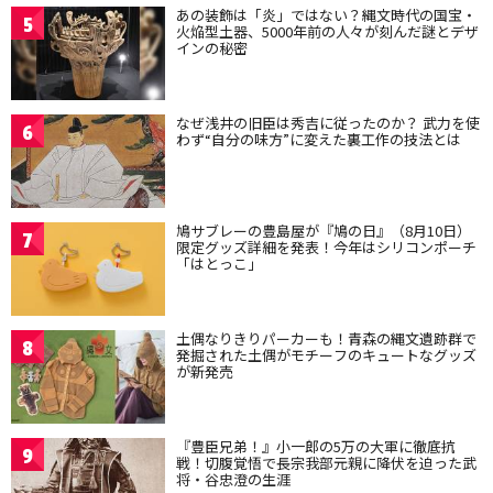
あの装飾は「炎」ではない？縄文時代の国宝・
5
火焔型土器、5000年前の人々が刻んだ謎とデザ
インの秘密
なぜ浅井の旧臣は秀吉に従ったのか？ 武力を使
6
わず“自分の味方”に変えた裏工作の技法とは
鳩サブレーの豊島屋が『鳩の日』（8月10日）
7
限定グッズ詳細を発表！今年はシリコンポーチ
「はとっこ」
土偶なりきりパーカーも！青森の縄文遺跡群で
8
発掘された土偶がモチーフのキュートなグッズ
が新発売
『豊臣兄弟！』小一郎の5万の大軍に徹底抗
9
戦！切腹覚悟で長宗我部元親に降伏を迫った武
将・谷忠澄の生涯