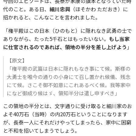
今回のエピソードは、長泰が家康の旗本となっていた時
代のこと。ある日、
細川忠興
（ほそかわ ただおき）に
招かれると、こんなことを言われました。
「権平殿はこの日本（ひのもと）に隠れなき武勇の士で
ありながら、たった5千石とはもったいない。
もし当家
に仕官されるのであれば、領地の半分を差し上げよう
」
【原文】
「権平殿の武篇は日本に隠れもなき事にて候。斯様の
大勇士を唯今の通りの小身にて召し置かれ候儀、残念
にて候。さこそ御不如意にこれあるべく候。我等家中
になど御成り候はゞ、領知半分は遣し申すべき」
この領地の半分とは、文字通りに受け取ると細川家のお
よそ40万石（当時）の内20万石ということになります
が、長泰一人にそれだけやってしまったら、家中に困窮
と不和を招いてしまうでしょう。