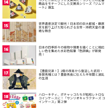
14
商品をモチーフにした文房具シリーズ『ジムマ
ート』誕生
世界遺産決定で脚光！日本初の巨大都城・藤原
15
京を創り上げた知られざる女帝・持統天皇の凄
絶な執念
日本の四季折々の植物や情景を描くことに相応
16
しい色を集めた水彩色鉛筆『色辞典』が新発
売！
【豊臣兄弟！】2度の改易から復活した武将・
17
多賀秀種とは？豊臣秀長に仕えた半年間と波乱
の生涯
ハローキティ、ポチャッコたちが昭和レトロな
18
コインケースに！「サンリオキャラクターズ コ
インケース」第２弾