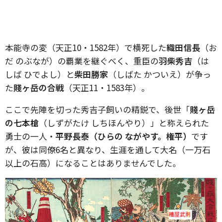
本能寺の変（天正10・1582年）で横死した
織田信長
（お
だ のぶなが）の覇業を継ぐべく、重臣の
羽柴秀吉
（は
しば ひでよし）と
柴田勝家
（しばた かついえ）が争っ
た
賤ヶ岳の合戦
（天正11・1583年）。
ここで先陣を切った秀吉子飼いの精鋭で、後世「
賤ヶ岳
の七本槍
（しずがたけ しちほんやり）」と称えられた
勇士の一人・
平野長泰（ひらの ながやす。権平）
です
が、彼は同僚6名と異なり、生涯を通して大名（一万石
以上の石高）になることはありませんでした。