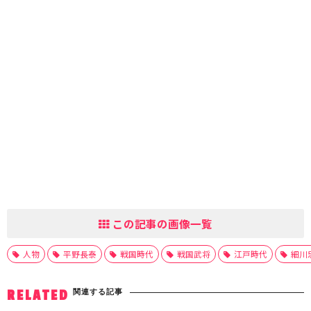
この記事の画像一覧
人物
平野長泰
戦国時代
戦国武将
江戸時代
細川
関連する記事
RELATED