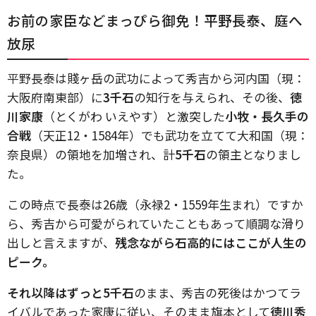
お前の家臣などまっぴら御免！平野長泰、庭へ
放尿
平野長泰は賤ヶ岳の武功によって秀吉から河内国（現：
大阪府南東部）に
3千石
の知行を与えられ、その後、
徳
川家康
（とくがわ いえやす）と激突した
小牧・長久手の
合戦
（天正12・1584年）でも武功を立てて大和国（現：
奈良県）の領地を加増され、計
5千石
の領主となりまし
た。
この時点で長泰は26歳（永禄2・1559年生まれ）ですか
ら、秀吉から可愛がられていたこともあって順調な滑り
出しと言えますが、
残念ながら石高的にはここが人生の
ピーク。
それ以降はずっと5千石
のまま、秀吉の死後はかつてラ
イバルであった家康に従い、そのまま旗本として
徳川秀