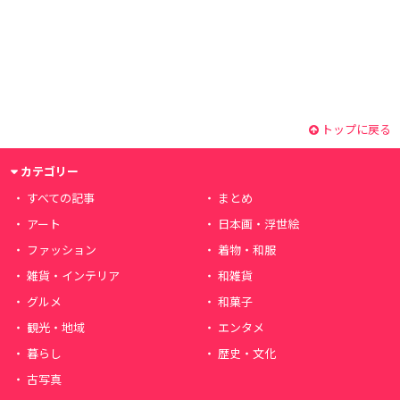
トップに戻る
カテゴリー
すべての記事
まとめ
アート
日本画・浮世絵
ファッション
着物・和服
雑貨・インテリア
和雑貨
グルメ
和菓子
観光・地域
エンタメ
暮らし
歴史・文化
古写真