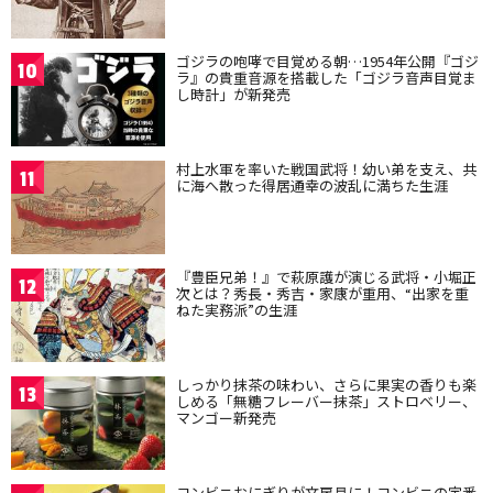
ゴジラの咆哮で目覚める朝…1954年公開『ゴジ
10
ラ』の貴重音源を搭載した「ゴジラ音声目覚ま
し時計」が新発売
村上水軍を率いた戦国武将！幼い弟を支え、共
11
に海へ散った得居通幸の波乱に満ちた生涯
『豊臣兄弟！』で萩原護が演じる武将・小堀正
12
次とは？秀長・秀吉・家康が重用、“出家を重
ねた実務派”の生涯
しっかり抹茶の味わい、さらに果実の香りも楽
13
しめる「無糖フレーバー抹茶」ストロベリー、
マンゴー新発売
コンビニおにぎりが文房具に！コンビニの定番