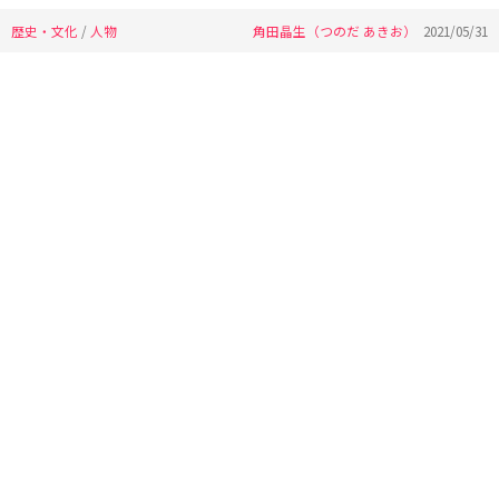
歴史・文化
/
人物
角田晶生（つのだ あきお）
2021/05/31