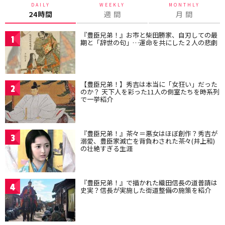
DAILY
WEEKLY
MONTHLY
24時間
週 間
月 間
『豊臣兄弟！』お市と柴田勝家、自刃しての最
1
期と「辞世の句」…運命を共にした２人の悲劇
【豊臣兄弟！】秀吉は本当に「女狂い」だった
2
のか？ 天下人を彩った11人の側室たちを時系列
で一挙紹介
『豊臣兄弟！』茶々＝悪女はほぼ創作？秀吉が
3
溺愛、豊臣家滅亡を背負わされた茶々(井上和)
の壮絶すぎる生涯
『豊臣兄弟！』で描かれた織田信長の道普請は
4
史実？信長が実施した街道整備の施策を紹介