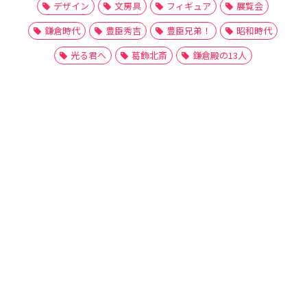
デザイン
文房具
フィギュア
展覧会
鎌倉時代
豊臣秀吉
豊臣兄弟！
昭和時代
光る君へ
葛飾北斎
鎌倉殿の13人