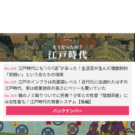
江戸時代にも“パパ活”があった！生活苦が生んだ複数契約
No.166
「安囲い」という女たちの現実
江戸のインフラは先進国レベル！近代化に出遅れたはずの
No.165
江戸時代、実は産業技術の高さにペリーも驚いていた
猫のノミ取りついでに売春？少年との性愛「陰間茶屋」に
No.164
は女性客も！江戸時代の買春システム【後編】
バックナンバー