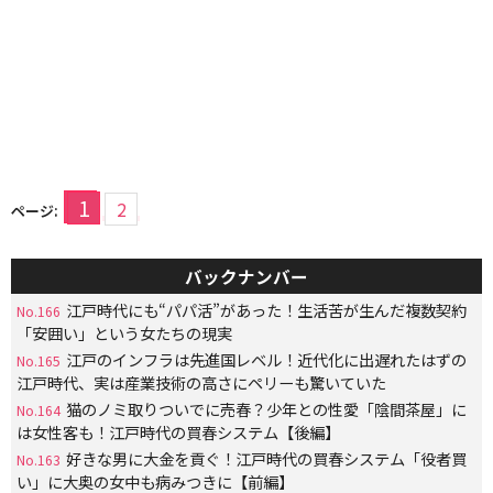
1
2
ページ:
バックナンバー
江戸時代にも“パパ活”があった！生活苦が生んだ複数契約
No.166
「安囲い」という女たちの現実
江戸のインフラは先進国レベル！近代化に出遅れたはずの
No.165
江戸時代、実は産業技術の高さにペリーも驚いていた
猫のノミ取りついでに売春？少年との性愛「陰間茶屋」に
No.164
は女性客も！江戸時代の買春システム【後編】
好きな男に大金を貢ぐ！江戸時代の買春システム「役者買
No.163
い」に大奥の女中も病みつきに【前編】