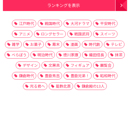
ランキングを表示
江戸時代
戦国時代
大河ドラマ
平安時代
アニメ
ロングセラー
戦国武将
スイーツ
雑学
お菓子
幕末
漫画
時代劇
テレビ
べらぼう
明治時代
徳川家康
織田信長
抹茶
デザイン
文房具
フィギュア
展覧会
鎌倉時代
豊臣秀吉
豊臣兄弟！
昭和時代
光る君へ
葛飾北斎
鎌倉殿の13人