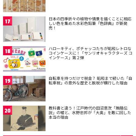
日本の四季折々の植物や情景を描くことに相応
17
しい色を集めた水彩色鉛筆『色辞典』が新発
売！
ハローキティ、ポチャッコたちが昭和レトロな
18
コインケースに！「サンリオキャラクターズ コ
インケース」第２弾
自転車を持つだけで税金？ 昭和まで続いた「自
19
転車税」の意外な歴史と脱税が横行した理由
教科書と違う！江戸時代の田沼意次「賄賂伝
20
説」の嘘と、水野忠邦が「大奥」を敵に回した
本当の理由