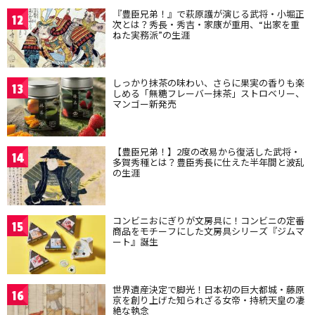
『豊臣兄弟！』で萩原護が演じる武将・小堀正
12
次とは？秀長・秀吉・家康が重用、“出家を重
ねた実務派”の生涯
しっかり抹茶の味わい、さらに果実の香りも楽
13
しめる「無糖フレーバー抹茶」ストロベリー、
マンゴー新発売
【豊臣兄弟！】2度の改易から復活した武将・
14
多賀秀種とは？豊臣秀長に仕えた半年間と波乱
の生涯
コンビニおにぎりが文房具に！コンビニの定番
15
商品をモチーフにした文房具シリーズ『ジムマ
ート』誕生
世界遺産決定で脚光！日本初の巨大都城・藤原
16
京を創り上げた知られざる女帝・持統天皇の凄
絶な執念