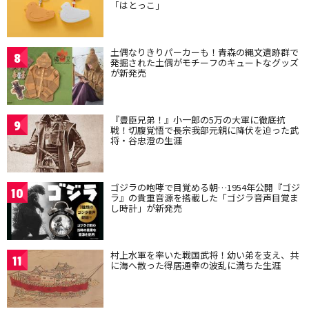
「はとっこ」
土偶なりきりパーカーも！青森の縄文遺跡群で
8
発掘された土偶がモチーフのキュートなグッズ
が新発売
『豊臣兄弟！』小一郎の5万の大軍に徹底抗
9
戦！切腹覚悟で長宗我部元親に降伏を迫った武
将・谷忠澄の生涯
ゴジラの咆哮で目覚める朝…1954年公開『ゴジ
10
ラ』の貴重音源を搭載した「ゴジラ音声目覚ま
し時計」が新発売
村上水軍を率いた戦国武将！幼い弟を支え、共
11
に海へ散った得居通幸の波乱に満ちた生涯