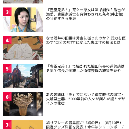
『豊臣兄弟！』茶々＝悪女はほぼ創作？秀吉が
3
溺愛、豊臣家滅亡を背負わされた茶々(井上和)
の壮絶すぎる生涯
なぜ浅井の旧臣は秀吉に従ったのか？ 武力を使
4
わず“自分の味方”に変えた裏工作の技法とは
『豊臣兄弟！』で描かれた織田信長の道普請は
5
史実？信長が実施した街道整備の施策を紹介
あの装飾は「炎」ではない？縄文時代の国宝・
6
火焔型土器、5000年前の人々が刻んだ謎とデザ
インの秘密
鳩サブレーの豊島屋が『鳩の日』（8月10日）
7
限定グッズ詳細を発表！今年はシリコンポーチ