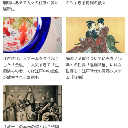
刑場はあえて人々の往来が多い
キツすぎる拷問の数々
場所に
江戸時代、大ブームを巻き起こ
猫のノミ取りついでに売春？少
した「金魚」！人気すぎて「生
年との性愛「陰間茶屋」には女
類憐みの令」では江戸中の金魚
性客も！江戸時代の買春システ
が放生される事態も
ム【後編】
「武士」の本当の姿とは？戦国