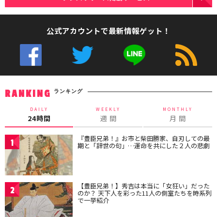
公式アカウントで最新情報ゲット！
ランキング
RANKING
DAILY
WEEKLY
MONTHLY
24時間
週 間
月 間
『豊臣兄弟！』お市と柴田勝家、自刃しての最
1
期と「辞世の句」…運命を共にした２人の悲劇
【豊臣兄弟！】秀吉は本当に「女狂い」だった
2
のか？ 天下人を彩った11人の側室たちを時系列
で一挙紹介