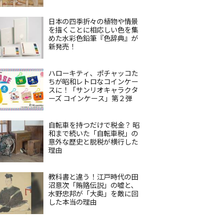
日本の四季折々の植物や情景
を描くことに相応しい色を集
めた水彩色鉛筆『色辞典』が
新発売！
ハローキティ、ポチャッコた
ちが昭和レトロなコインケー
スに！「サンリオキャラクタ
ーズ コインケース」第２弾
自転車を持つだけで税金？ 昭
和まで続いた「自転車税」の
意外な歴史と脱税が横行した
理由
教科書と違う！江戸時代の田
沼意次「賄賂伝説」の嘘と、
水野忠邦が「大奥」を敵に回
した本当の理由