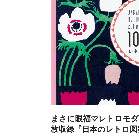
まさに眼福♡レトロモダ
枚収録『日本のレトロ図案