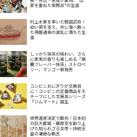
家を重ねた実務派”の生涯
村上水軍を率いた戦国武将！
幼い弟を支え、共に海へ散っ
た得居通幸の波乱に満ちた生
涯
しっかり抹茶の味わい、さら
に果実の香りも楽しめる「無
糖フレーバー抹茶」ストロベ
リー、マンゴー新発売
コンビニおにぎりが文房具
に！コンビニの定番商品をモ
チーフにした文房具シリーズ
『ジムマート』誕生
世界遺産決定で脚光！日本初
の巨大都城・藤原京を創り上
げた知られざる女帝・持統天
皇の凄絶な執念