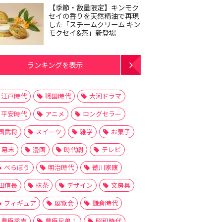
【季節・数量限定】キンモク
セイの香りを天然精油で再現
した「スチームクリーム キン
モクセイ&茶」新登場
ランキングを表示
江戸時代
戦国時代
大河ドラマ
平安時代
アニメ
ロングセラー
国武将
スイーツ
雑学
お菓子
幕末
漫画
時代劇
テレビ
べらぼう
明治時代
徳川家康
田信長
抹茶
デザイン
文房具
フィギュア
展覧会
鎌倉時代
豊臣秀吉
豊臣兄弟！
昭和時代