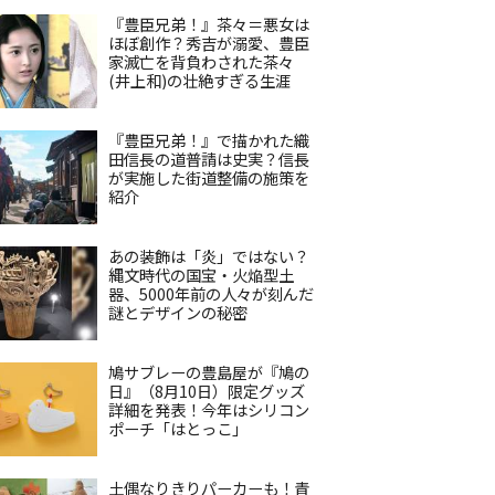
『豊臣兄弟！』茶々＝悪女は
ほぼ創作？秀吉が溺愛、豊臣
家滅亡を背負わされた茶々
(井上和)の壮絶すぎる生涯
『豊臣兄弟！』で描かれた織
田信長の道普請は史実？信長
が実施した街道整備の施策を
紹介
あの装飾は「炎」ではない？
縄文時代の国宝・火焔型土
器、5000年前の人々が刻んだ
謎とデザインの秘密
鳩サブレーの豊島屋が『鳩の
日』（8月10日）限定グッズ
詳細を発表！今年はシリコン
ポーチ「はとっこ」
土偶なりきりパーカーも！青