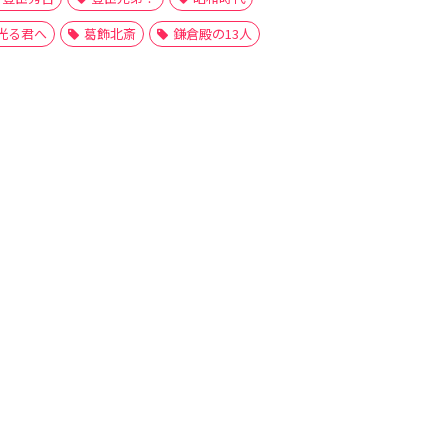
光る君へ
葛飾北斎
鎌倉殿の13人