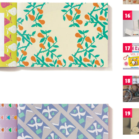
16
17
18
19