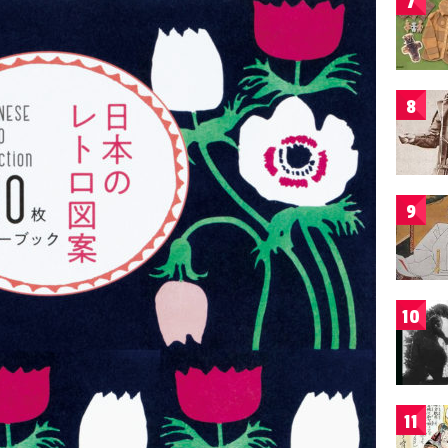
7
8
9
10
11