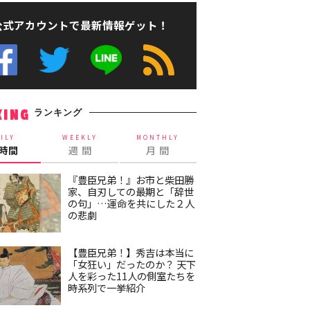
公式アカウントで最新情報ゲット！
ランキング
KING
ILY
WEEKLY
MONTHLY
4時間
週 間
月 間
『豊臣兄弟！』お市と柴田勝
家、自刃しての最期と「辞世
の句」…運命を共にした２人
の悲劇
【豊臣兄弟！】秀吉は本当に
「女狂い」だったのか？ 天下
人を彩った11人の側室たちを
時系列で一挙紹介