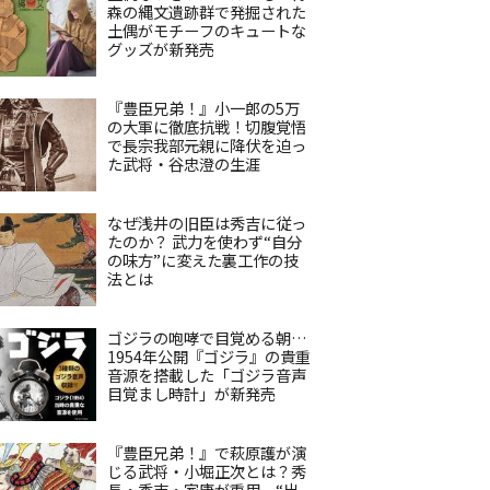
森の縄文遺跡群で発掘された
土偶がモチーフのキュートな
グッズが新発売
『豊臣兄弟！』小一郎の5万
の大軍に徹底抗戦！切腹覚悟
で長宗我部元親に降伏を迫っ
た武将・谷忠澄の生涯
なぜ浅井の旧臣は秀吉に従っ
たのか？ 武力を使わず“自分
の味方”に変えた裏工作の技
法とは
ゴジラの咆哮で目覚める朝…
1954年公開『ゴジラ』の貴重
音源を搭載した「ゴジラ音声
目覚まし時計」が新発売
『豊臣兄弟！』で萩原護が演
じる武将・小堀正次とは？秀
長・秀吉・家康が重用、“出