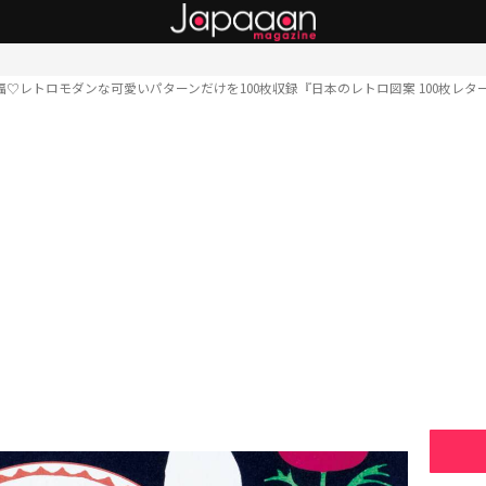
福♡レトロモダンな可愛いパターンだけを100枚収録『日本のレトロ図案 100枚レタ