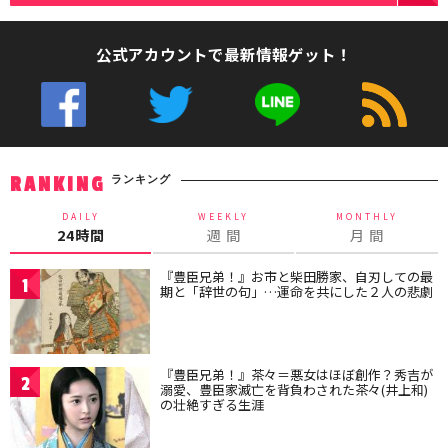
公式アカウントで最新情報ゲット！
ランキング
RANKING
DAILY
WEEKLY
MONTHLY
24時間
週 間
月 間
『豊臣兄弟！』お市と柴田勝家、自刃しての最
1
期と「辞世の句」…運命を共にした２人の悲劇
『豊臣兄弟！』茶々＝悪女はほぼ創作？秀吉が
2
溺愛、豊臣家滅亡を背負わされた茶々(井上和)
の壮絶すぎる生涯