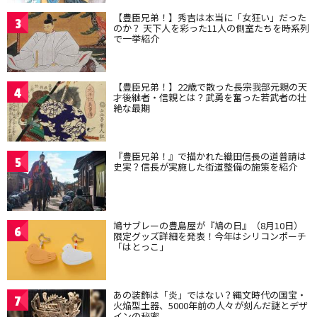
【豊臣兄弟！】秀吉は本当に「女狂い」だった
3
のか？ 天下人を彩った11人の側室たちを時系列
で一挙紹介
【豊臣兄弟！】22歳で散った長宗我部元親の天
4
才後継者・信親とは？武勇を奮った若武者の壮
絶な最期
『豊臣兄弟！』で描かれた織田信長の道普請は
5
史実？信長が実施した街道整備の施策を紹介
鳩サブレーの豊島屋が『鳩の日』（8月10日）
6
限定グッズ詳細を発表！今年はシリコンポーチ
「はとっこ」
あの装飾は「炎」ではない？縄文時代の国宝・
7
火焔型土器、5000年前の人々が刻んだ謎とデザ
インの秘密