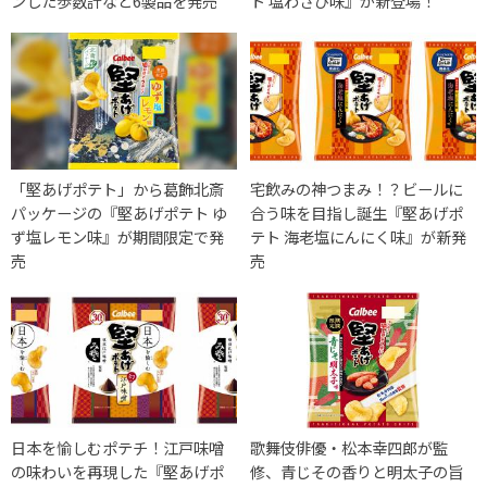
ンした歩数計など6製品を発売
ト 塩わさび味』が新登場！
「堅あげポテト」から葛飾北斎
宅飲みの神つまみ！？ビールに
パッケージの『堅あげポテト ゆ
合う味を目指し誕生『堅あげポ
ず塩レモン味』が期間限定で発
テト 海老塩にんにく味』が新発
売
売
日本を愉しむポテチ！江戸味噌
歌舞伎俳優・松本幸四郎が監
の味わいを再現した『堅あげポ
修、青じその香りと明太子の旨