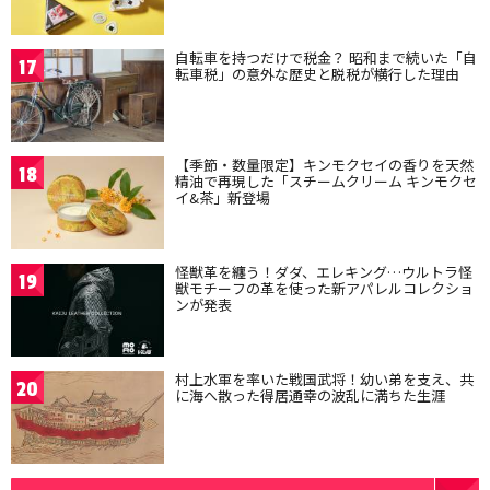
自転車を持つだけで税金？ 昭和まで続いた「自
17
転車税」の意外な歴史と脱税が横行した理由
【季節・数量限定】キンモクセイの香りを天然
18
精油で再現した「スチームクリーム キンモクセ
イ&茶」新登場
怪獣革を纏う！ダダ、エレキング…ウルトラ怪
19
獣モチーフの革を使った新アパレルコレクショ
ンが発表
村上水軍を率いた戦国武将！幼い弟を支え、共
20
に海へ散った得居通幸の波乱に満ちた生涯