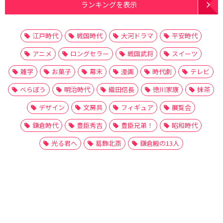
ランキングを表示
江戸時代
戦国時代
大河ドラマ
平安時代
アニメ
ロングセラー
戦国武将
スイーツ
雑学
お菓子
幕末
漫画
時代劇
テレビ
べらぼう
明治時代
織田信長
徳川家康
抹茶
デザイン
文房具
フィギュア
展覧会
鎌倉時代
豊臣秀吉
豊臣兄弟！
昭和時代
光る君へ
葛飾北斎
鎌倉殿の13人