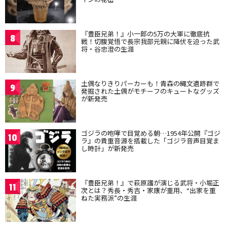
『豊臣兄弟！』小一郎の5万の大軍に徹底抗
8
戦！切腹覚悟で長宗我部元親に降伏を迫った武
将・谷忠澄の生涯
土偶なりきりパーカーも！青森の縄文遺跡群で
9
発掘された土偶がモチーフのキュートなグッズ
が新発売
ゴジラの咆哮で目覚める朝…1954年公開『ゴジ
10
ラ』の貴重音源を搭載した「ゴジラ音声目覚ま
し時計」が新発売
『豊臣兄弟！』で萩原護が演じる武将・小堀正
11
次とは？秀長・秀吉・家康が重用、“出家を重
ねた実務派”の生涯