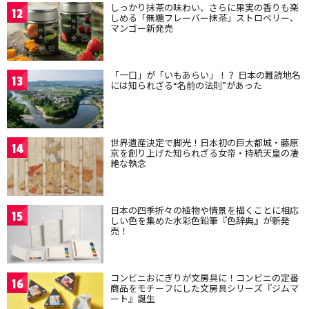
しっかり抹茶の味わい、さらに果実の香りも楽
12
しめる「無糖フレーバー抹茶」ストロベリー、
マンゴー新発売
「一口」が「いもあらい」！？ 日本の難読地名
13
には知られざる“名前の法則”があった
世界遺産決定で脚光！日本初の巨大都城・藤原
14
京を創り上げた知られざる女帝・持統天皇の凄
絶な執念
日本の四季折々の植物や情景を描くことに相応
15
しい色を集めた水彩色鉛筆『色辞典』が新発
売！
コンビニおにぎりが文房具に！コンビニの定番
16
商品をモチーフにした文房具シリーズ『ジムマ
ート』誕生