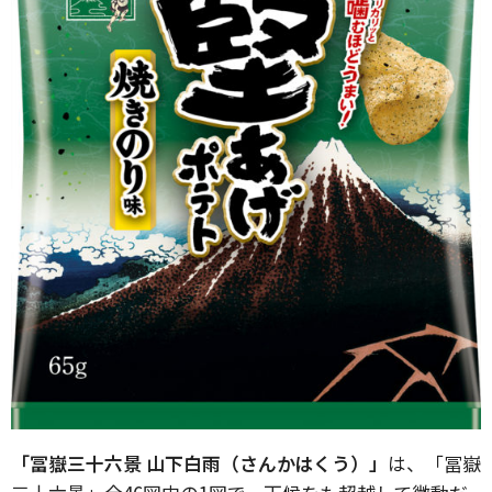
「冨嶽三十六景 山下白雨（さんかはくう）」
は、「冨嶽