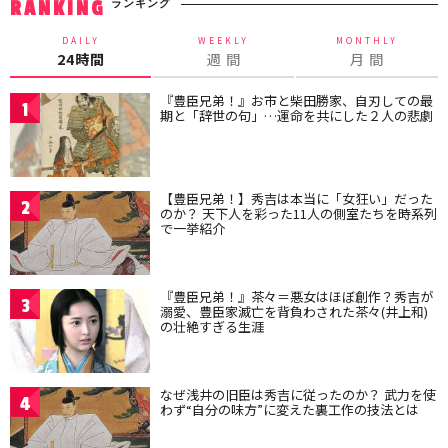
ランキング
RANKING
DAILY
WEEKLY
MONTHLY
24時間
週 間
月 間
『豊臣兄弟！』お市と柴田勝家、自刃しての最
1
期と「辞世の句」…運命を共にした２人の悲劇
【豊臣兄弟！】秀吉は本当に「女狂い」だった
2
のか？ 天下人を彩った11人の側室たちを時系列
で一挙紹介
『豊臣兄弟！』茶々＝悪女はほぼ創作？秀吉が
3
溺愛、豊臣家滅亡を背負わされた茶々(井上和)
の壮絶すぎる生涯
なぜ浅井の旧臣は秀吉に従ったのか？ 武力を使
4
わず“自分の味方”に変えた裏工作の技法とは