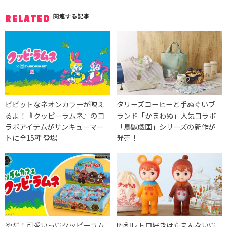
関連する記事
RELATED
ビビットなネオンカラーが映え
タリーズコーヒーと手ぬぐいブ
るよ！『クッピーラムネ』のコ
ランド「かまわぬ」人気コラボ
ラボアイテムがサンキューマー
「鳥獣戯画」シリーズの新作が
トに全15種 登場
発売！
やだ！可愛いっ♡クッピーラム
昭和レトロ好きはたまんない♡