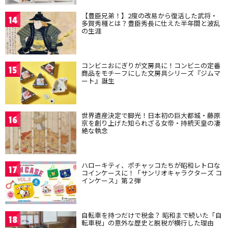
【豊臣兄弟！】2度の改易から復活した武将・
14
多賀秀種とは？豊臣秀長に仕えた半年間と波乱
の生涯
コンビニおにぎりが文房具に！コンビニの定番
15
商品をモチーフにした文房具シリーズ『ジムマ
ート』誕生
世界遺産決定で脚光！日本初の巨大都城・藤原
16
京を創り上げた知られざる女帝・持統天皇の凄
絶な執念
ハローキティ、ポチャッコたちが昭和レトロな
17
コインケースに！「サンリオキャラクターズ コ
インケース」第２弾
自転車を持つだけで税金？ 昭和まで続いた「自
18
転車税」の意外な歴史と脱税が横行した理由