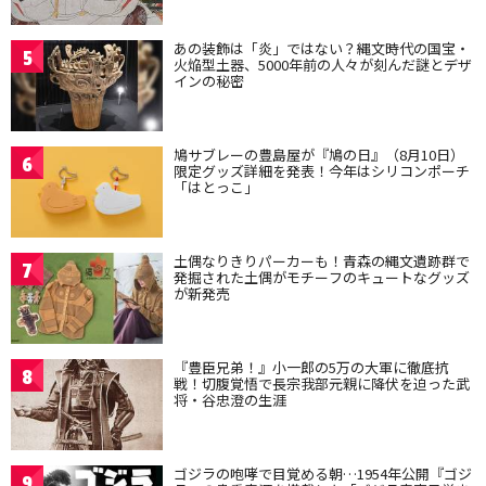
あの装飾は「炎」ではない？縄文時代の国宝・
5
火焔型土器、5000年前の人々が刻んだ謎とデザ
インの秘密
鳩サブレーの豊島屋が『鳩の日』（8月10日）
6
限定グッズ詳細を発表！今年はシリコンポーチ
「はとっこ」
土偶なりきりパーカーも！青森の縄文遺跡群で
7
発掘された土偶がモチーフのキュートなグッズ
が新発売
『豊臣兄弟！』小一郎の5万の大軍に徹底抗
8
戦！切腹覚悟で長宗我部元親に降伏を迫った武
将・谷忠澄の生涯
ゴジラの咆哮で目覚める朝…1954年公開『ゴジ
9