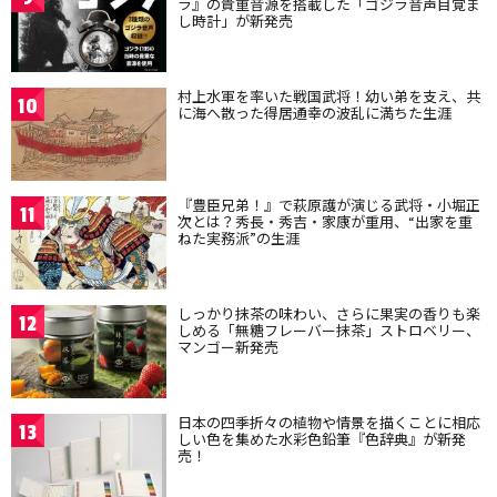
ラ』の貴重音源を搭載した「ゴジラ音声目覚ま
し時計」が新発売
村上水軍を率いた戦国武将！幼い弟を支え、共
10
に海へ散った得居通幸の波乱に満ちた生涯
『豊臣兄弟！』で萩原護が演じる武将・小堀正
11
次とは？秀長・秀吉・家康が重用、“出家を重
ねた実務派”の生涯
しっかり抹茶の味わい、さらに果実の香りも楽
12
しめる「無糖フレーバー抹茶」ストロベリー、
マンゴー新発売
日本の四季折々の植物や情景を描くことに相応
13
しい色を集めた水彩色鉛筆『色辞典』が新発
売！