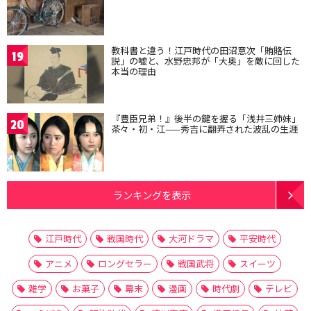
教科書と違う！江戸時代の田沼意次「賄賂伝
19
説」の嘘と、水野忠邦が「大奥」を敵に回した
本当の理由
『豊臣兄弟！』後半の鍵を握る「浅井三姉妹」
20
茶々・初・江——秀吉に翻弄された波乱の生涯
ランキングを表示
江戸時代
戦国時代
大河ドラマ
平安時代
アニメ
ロングセラー
戦国武将
スイーツ
雑学
お菓子
幕末
漫画
時代劇
テレビ