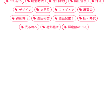
べらぼう
明治時代
徳川家康
織田信長
抹茶
デザイン
文房具
フィギュア
展覧会
鎌倉時代
豊臣秀吉
豊臣兄弟！
昭和時代
光る君へ
葛飾北斎
鎌倉殿の13人