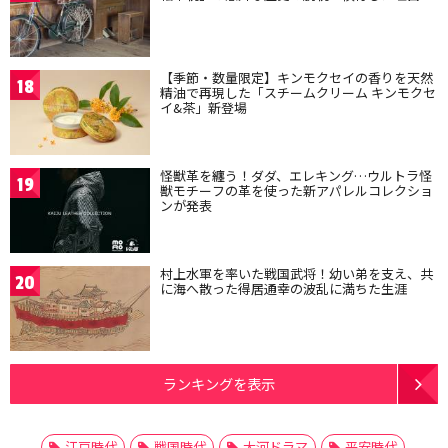
【季節・数量限定】キンモクセイの香りを天然
18
精油で再現した「スチームクリーム キンモクセ
イ&茶」新登場
怪獣革を纏う！ダダ、エレキング…ウルトラ怪
19
獣モチーフの革を使った新アパレルコレクショ
ンが発表
村上水軍を率いた戦国武将！幼い弟を支え、共
20
に海へ散った得居通幸の波乱に満ちた生涯
ランキングを表示
江戸時代
戦国時代
大河ドラマ
平安時代