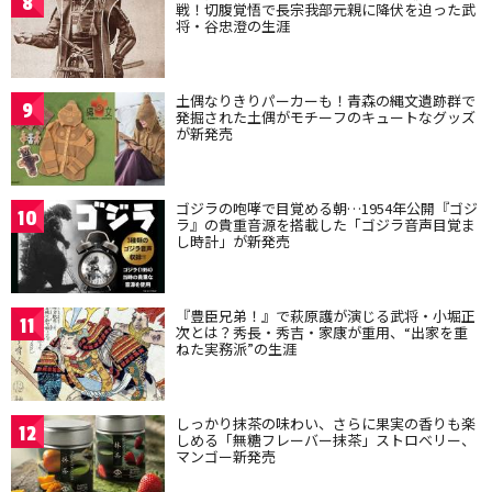
8
戦！切腹覚悟で長宗我部元親に降伏を迫った武
将・谷忠澄の生涯
土偶なりきりパーカーも！青森の縄文遺跡群で
9
発掘された土偶がモチーフのキュートなグッズ
が新発売
ゴジラの咆哮で目覚める朝…1954年公開『ゴジ
10
ラ』の貴重音源を搭載した「ゴジラ音声目覚ま
し時計」が新発売
『豊臣兄弟！』で萩原護が演じる武将・小堀正
11
次とは？秀長・秀吉・家康が重用、“出家を重
ねた実務派”の生涯
しっかり抹茶の味わい、さらに果実の香りも楽
12
しめる「無糖フレーバー抹茶」ストロベリー、
マンゴー新発売