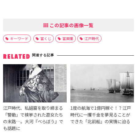
この記事の画像一覧
キーワード
富くじ
富興業
江戸時代
関連する記事
RELATED
江戸時代、私娼窟を取り締まる
1度の航海で1億円稼ぐ！？江戸
「警動」で検挙された遊女たち
時代に一攫千金を夢見ることが
の末路…。大河『べらぼう』で
できた「北前船」の実情に迫る
も話題に