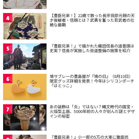
【豊臣兄弟！】22歳で散った長宗我部元親の天
4
才後継者・信親とは？武勇を奮った若武者の壮
絶な最期
『豊臣兄弟！』で描かれた織田信長の道普請は
5
史実？信長が実施した街道整備の施策を紹介
鳩サブレーの豊島屋が『鳩の日』（8月10日）
6
限定グッズ詳細を発表！今年はシリコンポーチ
「はとっこ」
あの装飾は「炎」ではない？縄文時代の国宝・
7
火焔型土器、5000年前の人々が刻んだ謎とデザ
インの秘密
『豊臣兄弟！』小一郎の5万の大軍に徹底抗