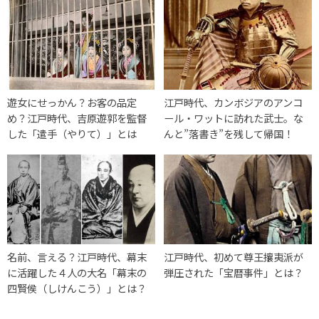
遊女にせっかん？お客の品定
江戸時代、カンボジアのアンコ
め？江戸時代、吉原遊郭を監督
ール・ワットに訪れた武士。な
した「遣手（やりて）」とは
んと”落書き”を残して帰国！
名前、言える？江戸時代、幕末
江戸時代、初めて尊王攘夷派が
に活躍した４人の大名「幕末の
弾圧された「宝暦事件」とは？
四賢侯（しけんこう）」とは？