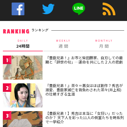
ランキング
RANKING
DAILY
WEEKLY
MONTHLY
24時間
週 間
月 間
『豊臣兄弟！』お市と柴田勝家、自刃しての最
1
期と「辞世の句」…運命を共にした２人の悲劇
『豊臣兄弟！』茶々＝悪女はほぼ創作？秀吉が
2
溺愛、豊臣家滅亡を背負わされた茶々(井上和)
の壮絶すぎる生涯
【豊臣兄弟！】秀吉は本当に「女狂い」だった
3
のか？ 天下人を彩った11人の側室たちを時系列
で一挙紹介