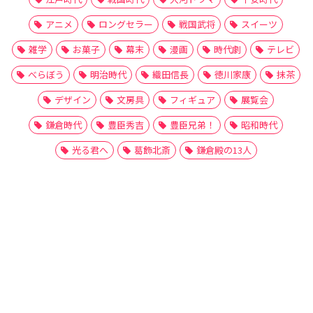
アニメ
ロングセラー
戦国武将
スイーツ
雑学
お菓子
幕末
漫画
時代劇
テレビ
べらぼう
明治時代
織田信長
徳川家康
抹茶
デザイン
文房具
フィギュア
展覧会
鎌倉時代
豊臣秀吉
豊臣兄弟！
昭和時代
光る君へ
葛飾北斎
鎌倉殿の13人