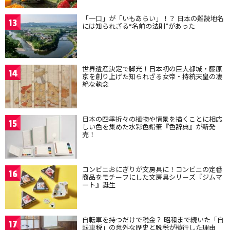
「一口」が「いもあらい」！？ 日本の難読地名
13
には知られざる“名前の法則”があった
世界遺産決定で脚光！日本初の巨大都城・藤原
14
京を創り上げた知られざる女帝・持統天皇の凄
絶な執念
日本の四季折々の植物や情景を描くことに相応
15
しい色を集めた水彩色鉛筆『色辞典』が新発
売！
コンビニおにぎりが文房具に！コンビニの定番
16
商品をモチーフにした文房具シリーズ『ジムマ
ート』誕生
自転車を持つだけで税金？ 昭和まで続いた「自
17
転車税」の意外な歴史と脱税が横行した理由