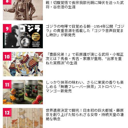
8
戦！切腹覚悟で長宗我部元親に降伏を迫った武
将・谷忠澄の生涯
ゴジラの咆哮で目覚める朝…1954年公開『ゴジ
9
ラ』の貴重音源を搭載した「ゴジラ音声目覚ま
し時計」が新発売
『豊臣兄弟！』で萩原護が演じる武将・小堀正
10
次とは？秀長・秀吉・家康が重用、“出家を重
ねた実務派”の生涯
しっかり抹茶の味わい、さらに果実の香りも楽
11
しめる「無糖フレーバー抹茶」ストロベリー、
マンゴー新発売
世界遺産決定で脚光！日本初の巨大都城・藤原
12
京を創り上げた知られざる女帝・持統天皇の凄
絶な執念