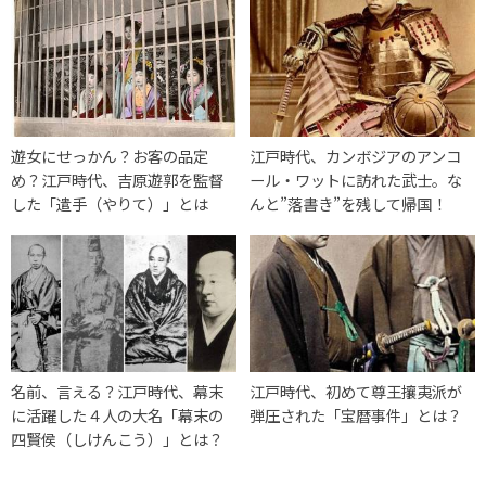
遊女にせっかん？お客の品定
江戸時代、カンボジアのアンコ
め？江戸時代、吉原遊郭を監督
ール・ワットに訪れた武士。な
した「遣手（やりて）」とは
んと”落書き”を残して帰国！
名前、言える？江戸時代、幕末
江戸時代、初めて尊王攘夷派が
に活躍した４人の大名「幕末の
弾圧された「宝暦事件」とは？
四賢侯（しけんこう）」とは？