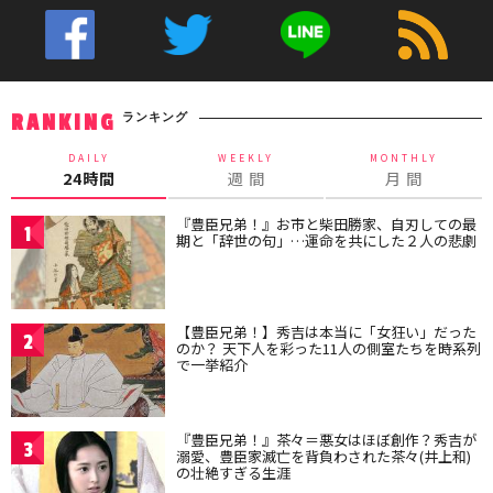
ランキング
RANKING
DAILY
WEEKLY
MONTHLY
24時間
週 間
月 間
『豊臣兄弟！』お市と柴田勝家、自刃しての最
1
期と「辞世の句」…運命を共にした２人の悲劇
【豊臣兄弟！】秀吉は本当に「女狂い」だった
2
のか？ 天下人を彩った11人の側室たちを時系列
で一挙紹介
『豊臣兄弟！』茶々＝悪女はほぼ創作？秀吉が
3
溺愛、豊臣家滅亡を背負わされた茶々(井上和)
の壮絶すぎる生涯