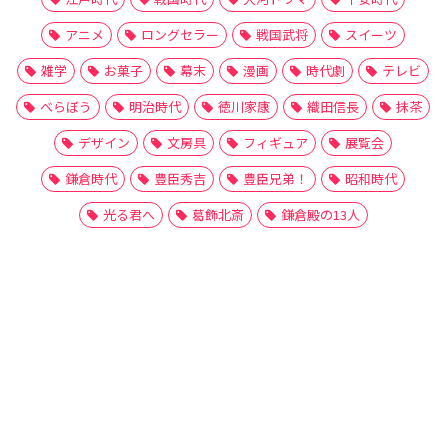
アニメ
ロングセラー
戦国武将
スイーツ
雑学
お菓子
幕末
漫画
時代劇
テレビ
べらぼう
明治時代
徳川家康
織田信長
抹茶
デザイン
文房具
フィギュア
展覧会
鎌倉時代
豊臣秀吉
豊臣兄弟！
昭和時代
光る君へ
葛飾北斎
鎌倉殿の13人