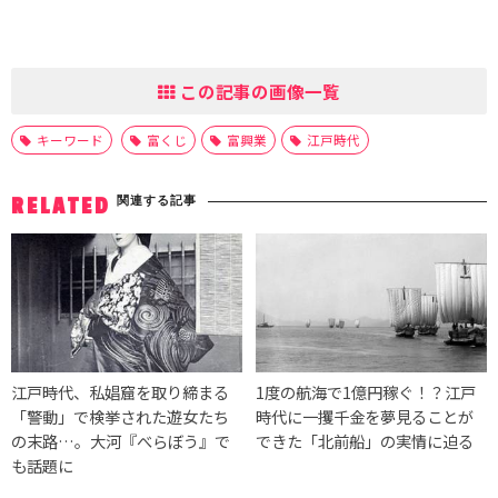
この記事の画像一覧
キーワード
富くじ
富興業
江戸時代
関連する記事
RELATED
江戸時代、私娼窟を取り締まる
1度の航海で1億円稼ぐ！？江戸
「警動」で検挙された遊女たち
時代に一攫千金を夢見ることが
の末路…。大河『べらぼう』で
できた「北前船」の実情に迫る
も話題に