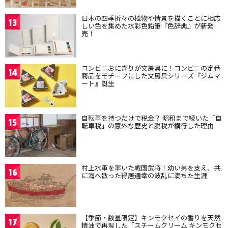
日本の四季折々の植物や情景を描くことに相応
13
しい色を集めた水彩色鉛筆『色辞典』が新発
売！
コンビニおにぎりが文房具に！コンビニの定番
14
商品をモチーフにした文房具シリーズ『ジムマ
ート』誕生
自転車を持つだけで税金？ 昭和まで続いた「自
15
転車税」の意外な歴史と脱税が横行した理由
村上水軍を率いた戦国武将！幼い弟を支え、共
16
に海へ散った得居通幸の波乱に満ちた生涯
【季節・数量限定】キンモクセイの香りを天然
17
精油で再現した「スチームクリーム キンモクセ