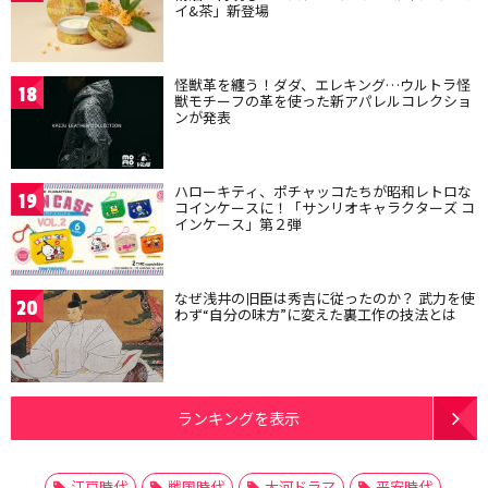
イ&茶」新登場
怪獣革を纏う！ダダ、エレキング…ウルトラ怪
18
獣モチーフの革を使った新アパレルコレクショ
ンが発表
ハローキティ、ポチャッコたちが昭和レトロな
19
コインケースに！「サンリオキャラクターズ コ
インケース」第２弾
なぜ浅井の旧臣は秀吉に従ったのか？ 武力を使
20
わず“自分の味方”に変えた裏工作の技法とは
ランキングを表示
江戸時代
戦国時代
大河ドラマ
平安時代