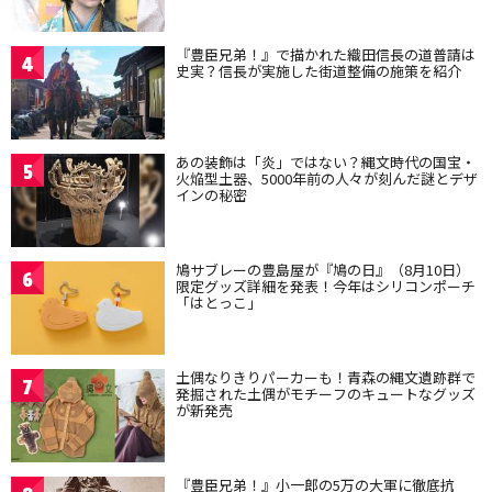
『豊臣兄弟！』で描かれた織田信長の道普請は
4
史実？信長が実施した街道整備の施策を紹介
あの装飾は「炎」ではない？縄文時代の国宝・
5
火焔型土器、5000年前の人々が刻んだ謎とデザ
インの秘密
鳩サブレーの豊島屋が『鳩の日』（8月10日）
6
限定グッズ詳細を発表！今年はシリコンポーチ
「はとっこ」
土偶なりきりパーカーも！青森の縄文遺跡群で
7
発掘された土偶がモチーフのキュートなグッズ
が新発売
『豊臣兄弟！』小一郎の5万の大軍に徹底抗