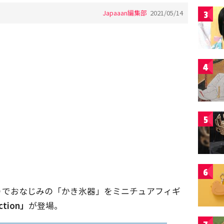
Japaaan編集部
2021/05/14
3
4
5
6
りでおなじみの​「かき氷器」をミニチュアフィギ
ction」
が登場。