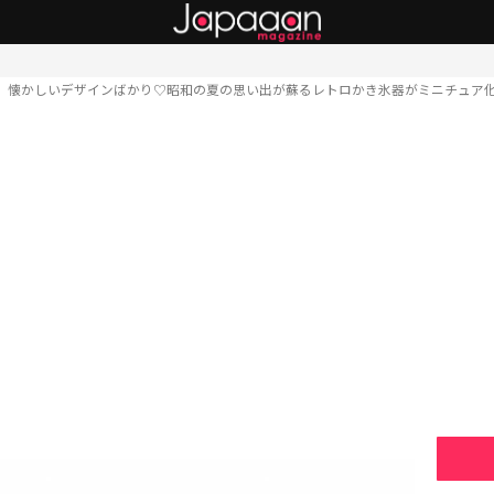
懐かしいデザインばかり♡昭和の夏の思い出が蘇るレトロかき氷器がミニチュア