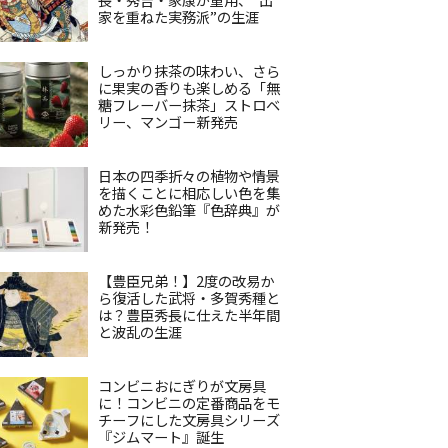
家を重ねた実務派”の生涯
しっかり抹茶の味わい、さら
に果実の香りも楽しめる「無
糖フレーバー抹茶」ストロベ
リー、マンゴー新発売
日本の四季折々の植物や情景
を描くことに相応しい色を集
めた水彩色鉛筆『色辞典』が
新発売！
【豊臣兄弟！】2度の改易か
ら復活した武将・多賀秀種と
は？豊臣秀長に仕えた半年間
と波乱の生涯
コンビニおにぎりが文房具
に！コンビニの定番商品をモ
チーフにした文房具シリーズ
『ジムマート』誕生