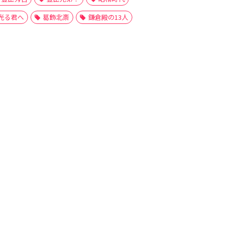
光る君へ
葛飾北斎
鎌倉殿の13人