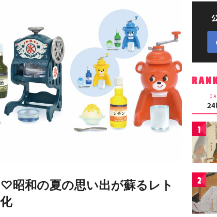
RAN
DA
2
1
2
♡昭和の夏の思い出が蘇るレト
化