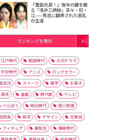
『豊臣兄弟！』後半の鍵を握
る「浅井三姉妹」茶々・初・
江——秀吉に翻弄された波乱
の生涯
ランキングを表示
江戸時代
戦国時代
大河ドラマ
平安時代
アニメ
ロングセラー
国武将
スイーツ
雑学
お菓子
幕末
漫画
時代劇
テレビ
べらぼう
明治時代
徳川家康
田信長
抹茶
デザイン
文房具
フィギュア
展覧会
鎌倉時代
豊臣秀吉
豊臣兄弟！
昭和時代