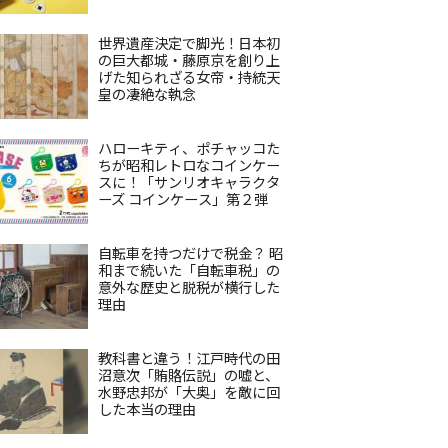
世界遺産決定で脚光！日本初
の巨大都城・藤原京を創り上
げた知られざる女帝・持統天
皇の凄絶な執念
ハローキティ、ポチャッコた
ちが昭和レトロなコインケー
スに！「サンリオキャラクタ
ーズ コインケース」第２弾
自転車を持つだけで税金？ 昭
和まで続いた「自転車税」の
意外な歴史と脱税が横行した
理由
教科書と違う！江戸時代の田
沼意次「賄賂伝説」の嘘と、
水野忠邦が「大奥」を敵に回
した本当の理由