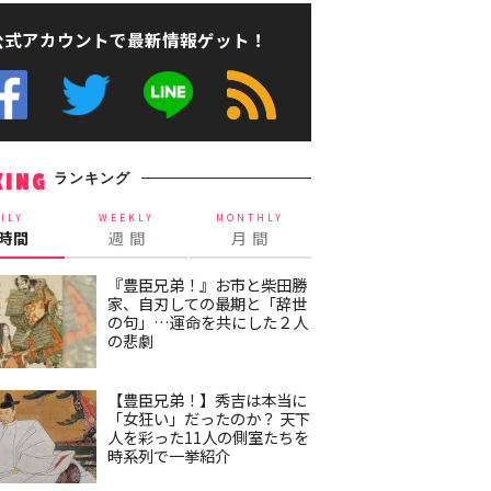
公式アカウントで最新情報ゲット！
ランキング
KING
ILY
WEEKLY
MONTHLY
4時間
週 間
月 間
『豊臣兄弟！』お市と柴田勝
家、自刃しての最期と「辞世
の句」…運命を共にした２人
の悲劇
【豊臣兄弟！】秀吉は本当に
「女狂い」だったのか？ 天下
人を彩った11人の側室たちを
時系列で一挙紹介