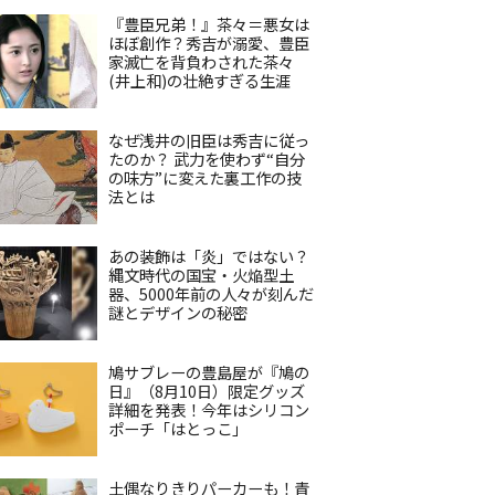
『豊臣兄弟！』茶々＝悪女は
ほぼ創作？秀吉が溺愛、豊臣
家滅亡を背負わされた茶々
(井上和)の壮絶すぎる生涯
なぜ浅井の旧臣は秀吉に従っ
たのか？ 武力を使わず“自分
の味方”に変えた裏工作の技
法とは
あの装飾は「炎」ではない？
縄文時代の国宝・火焔型土
器、5000年前の人々が刻んだ
謎とデザインの秘密
鳩サブレーの豊島屋が『鳩の
日』（8月10日）限定グッズ
詳細を発表！今年はシリコン
ポーチ「はとっこ」
土偶なりきりパーカーも！青