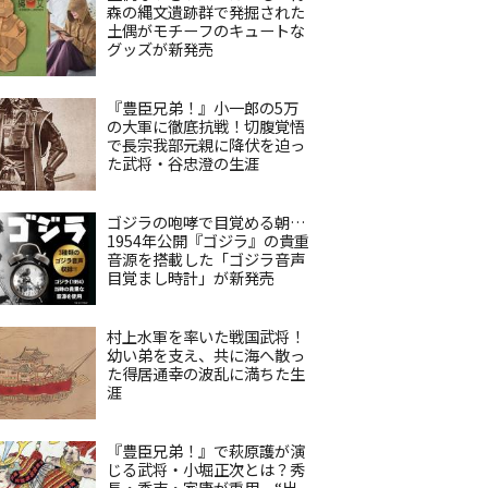
森の縄文遺跡群で発掘された
土偶がモチーフのキュートな
グッズが新発売
『豊臣兄弟！』小一郎の5万
の大軍に徹底抗戦！切腹覚悟
で長宗我部元親に降伏を迫っ
た武将・谷忠澄の生涯
ゴジラの咆哮で目覚める朝…
1954年公開『ゴジラ』の貴重
音源を搭載した「ゴジラ音声
目覚まし時計」が新発売
村上水軍を率いた戦国武将！
幼い弟を支え、共に海へ散っ
た得居通幸の波乱に満ちた生
涯
『豊臣兄弟！』で萩原護が演
じる武将・小堀正次とは？秀
長・秀吉・家康が重用、“出