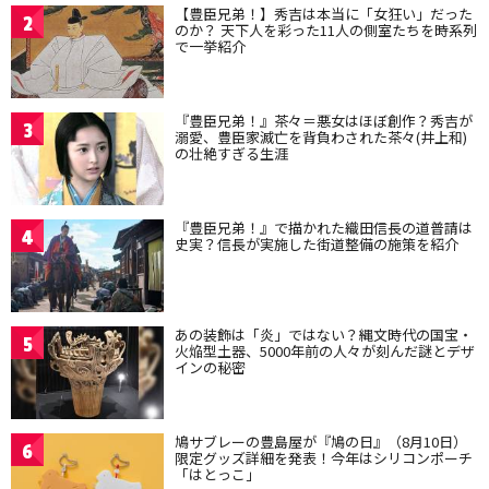
【豊臣兄弟！】秀吉は本当に「女狂い」だった
2
のか？ 天下人を彩った11人の側室たちを時系列
で一挙紹介
『豊臣兄弟！』茶々＝悪女はほぼ創作？秀吉が
3
溺愛、豊臣家滅亡を背負わされた茶々(井上和)
の壮絶すぎる生涯
『豊臣兄弟！』で描かれた織田信長の道普請は
4
史実？信長が実施した街道整備の施策を紹介
あの装飾は「炎」ではない？縄文時代の国宝・
5
火焔型土器、5000年前の人々が刻んだ謎とデザ
インの秘密
鳩サブレーの豊島屋が『鳩の日』（8月10日）
6
限定グッズ詳細を発表！今年はシリコンポーチ
「はとっこ」