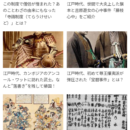
この制度で僧侶が憎まれた？あ
江戸時代、世間で大炎上した旗
のことわざの由来にもなった
本と吉原遊女の心中事件「藤枝
「寺請制度（てらうけせい
心中」をご紹介
ど）」とは？
江戸時代、カンボジアのアンコ
江戸時代、初めて尊王攘夷派が
ール・ワットに訪れた武士。な
弾圧された「宝暦事件」とは？
んと”落書き”を残して帰国！