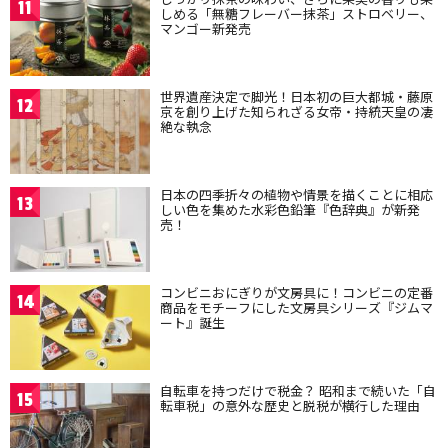
11
しめる「無糖フレーバー抹茶」ストロベリー、
マンゴー新発売
世界遺産決定で脚光！日本初の巨大都城・藤原
12
京を創り上げた知られざる女帝・持統天皇の凄
絶な執念
日本の四季折々の植物や情景を描くことに相応
13
しい色を集めた水彩色鉛筆『色辞典』が新発
売！
コンビニおにぎりが文房具に！コンビニの定番
14
商品をモチーフにした文房具シリーズ『ジムマ
ート』誕生
自転車を持つだけで税金？ 昭和まで続いた「自
15
転車税」の意外な歴史と脱税が横行した理由