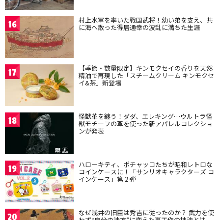
村上水軍を率いた戦国武将！幼い弟を支え、共
16
に海へ散った得居通幸の波乱に満ちた生涯
【季節・数量限定】キンモクセイの香りを天然
17
精油で再現した「スチームクリーム キンモクセ
イ&茶」新登場
怪獣革を纏う！ダダ、エレキング…ウルトラ怪
18
獣モチーフの革を使った新アパレルコレクショ
ンが発表
ハローキティ、ポチャッコたちが昭和レトロな
19
コインケースに！「サンリオキャラクターズ コ
インケース」第２弾
なぜ浅井の旧臣は秀吉に従ったのか？ 武力を使
20
わず“自分の味方”に変えた裏工作の技法とは