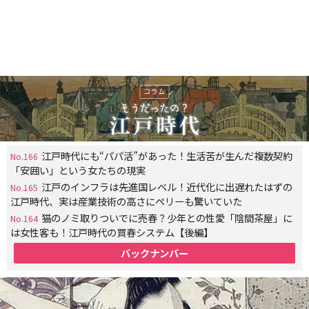
江戸時代にも“パパ活”があった！生活苦が生んだ複数契約
No.166
「安囲い」という女たちの現実
江戸のインフラは先進国レベル！近代化に出遅れたはずの
No.165
江戸時代、実は産業技術の高さにペリーも驚いていた
猫のノミ取りついでに売春？少年との性愛「陰間茶屋」に
No.164
は女性客も！江戸時代の買春システム【後編】
バックナンバー