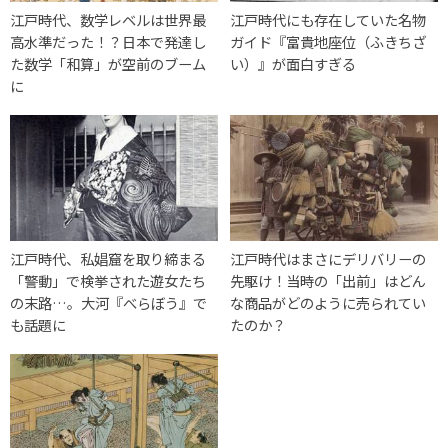
江戸時代、数学レベルは世界最
江戸時代にも存在していた名物
高水準だった！？日本で発達し
ガイド『富貴地座位（ふきちざ
た数学「和算」が空前のブーム
い）』が面白すぎる
に
江戸時代、私娼窟を取り締まる
江戸時代はまさにデリバリーの
「警動」で検挙された遊女たち
先駆け！当時の「出前」はどん
の末路…。大河『べらぼう』で
な商品がどのように売られてい
も話題に
たのか？