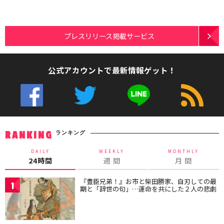
プレスリリース掲載サービス
公式アカウントで最新情報ゲット！
ランキング
RANKING
DAILY
WEEKLY
MONTHLY
24時間
週 間
月 間
『豊臣兄弟！』お市と柴田勝家、自刃しての最
1
期と「辞世の句」…運命を共にした２人の悲劇