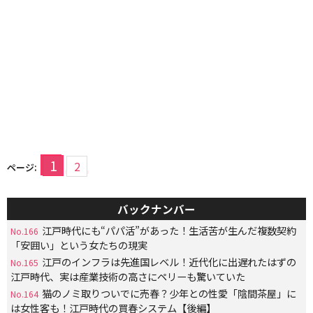
1
2
ページ:
バックナンバー
江戸時代にも“パパ活”があった！生活苦が生んだ複数契約
No.166
「安囲い」という女たちの現実
江戸のインフラは先進国レベル！近代化に出遅れたはずの
No.165
江戸時代、実は産業技術の高さにペリーも驚いていた
猫のノミ取りついでに売春？少年との性愛「陰間茶屋」に
No.164
は女性客も！江戸時代の買春システム【後編】