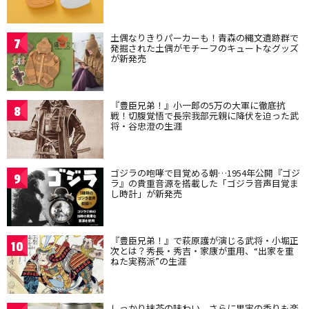
土偶なりきりパーカーも！青森の縄文遺跡群で
7
発掘された土偶がモチーフのキュートなグッズ
が新発売
『豊臣兄弟！』小一郎の5万の大軍に徹底抗
8
戦！切腹覚悟で長宗我部元親に降伏を迫った武
将・谷忠澄の生涯
ゴジラの咆哮で目覚める朝…1954年公開『ゴジ
9
ラ』の貴重音源を搭載した「ゴジラ音声目覚ま
し時計」が新発売
『豊臣兄弟！』で萩原護が演じる武将・小堀正
10
次とは？秀長・秀吉・家康が重用、“出家を重
ねた実務派”の生涯
しっかり抹茶の味わい、さらに果実の香りも楽