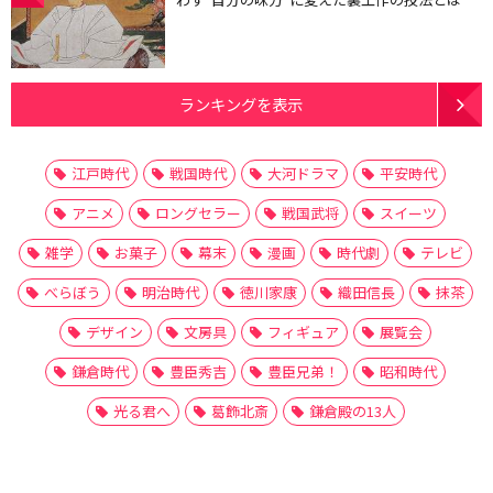
ランキングを表示
江戸時代
戦国時代
大河ドラマ
平安時代
アニメ
ロングセラー
戦国武将
スイーツ
雑学
お菓子
幕末
漫画
時代劇
テレビ
べらぼう
明治時代
徳川家康
織田信長
抹茶
デザイン
文房具
フィギュア
展覧会
鎌倉時代
豊臣秀吉
豊臣兄弟！
昭和時代
光る君へ
葛飾北斎
鎌倉殿の13人