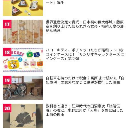
ート』誕生
世界遺産決定で脚光！日本初の巨大都城・藤原
17
京を創り上げた知られざる女帝・持統天皇の凄
絶な執念
ハローキティ、ポチャッコたちが昭和レトロな
18
コインケースに！「サンリオキャラクターズ コ
インケース」第２弾
自転車を持つだけで税金？ 昭和まで続いた「自
19
転車税」の意外な歴史と脱税が横行した理由
教科書と違う！江戸時代の田沼意次「賄賂伝
20
説」の嘘と、水野忠邦が「大奥」を敵に回した
本当の理由