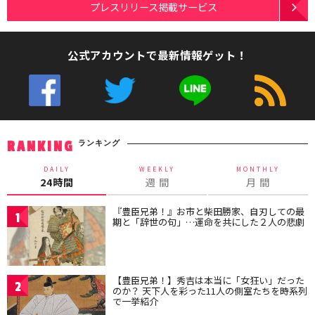
プレスリリース掲載サービス
公式アカウントで最新情報ゲット！
ランキング
RANKING
DAILY
WEEKLY
MONTHLY
24時間
週 間
月 間
『豊臣兄弟！』お市と柴田勝家、自刃しての最
1
期と「辞世の句」…運命を共にした２人の悲劇
【豊臣兄弟！】秀吉は本当に「女狂い」だった
2
のか？ 天下人を彩った11人の側室たちを時系列
で一挙紹介