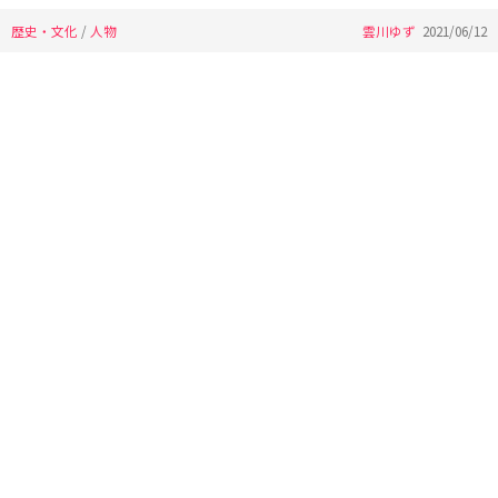
歴史・文化
/
人物
雲川ゆず
2021/06/12