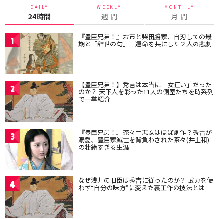
DAILY
WEEKLY
MONTHLY
24時間
週 間
月 間
『豊臣兄弟！』お市と柴田勝家、自刃しての最
1
期と「辞世の句」…運命を共にした２人の悲劇
【豊臣兄弟！】秀吉は本当に「女狂い」だった
2
のか？ 天下人を彩った11人の側室たちを時系列
で一挙紹介
『豊臣兄弟！』茶々＝悪女はほぼ創作？秀吉が
3
溺愛、豊臣家滅亡を背負わされた茶々(井上和)
の壮絶すぎる生涯
なぜ浅井の旧臣は秀吉に従ったのか？ 武力を使
4
わず“自分の味方”に変えた裏工作の技法とは