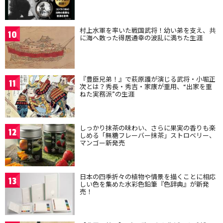
村上水軍を率いた戦国武将！幼い弟を支え、共
10
に海へ散った得居通幸の波乱に満ちた生涯
『豊臣兄弟！』で萩原護が演じる武将・小堀正
11
次とは？秀長・秀吉・家康が重用、“出家を重
ねた実務派”の生涯
しっかり抹茶の味わい、さらに果実の香りも楽
12
しめる「無糖フレーバー抹茶」ストロベリー、
マンゴー新発売
日本の四季折々の植物や情景を描くことに相応
13
しい色を集めた水彩色鉛筆『色辞典』が新発
売！