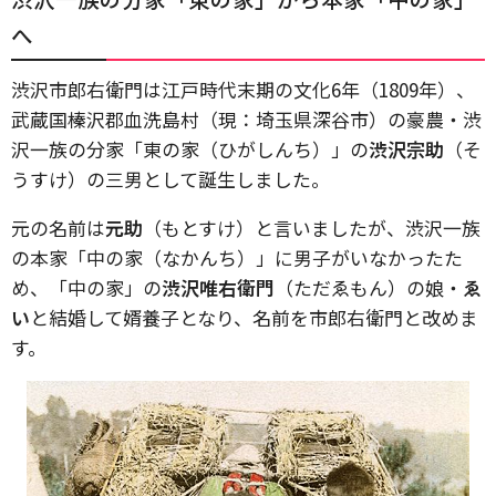
へ
渋沢市郎右衛門は江戸時代末期の文化6年（1809年）、
武蔵国榛沢郡血洗島村（現：埼玉県深谷市）の豪農・渋
沢一族の分家「東の家（ひがしんち）」の
渋沢宗助
（そ
うすけ）の三男として誕生しました。
元の名前は
元助
（もとすけ）と言いましたが、渋沢一族
の本家「中の家（なかんち）」に男子がいなかったた
め、「中の家」の
渋沢唯右衛門
（ただゑもん）の娘・
ゑ
い
と結婚して婿養子となり、名前を市郎右衛門と改めま
す。