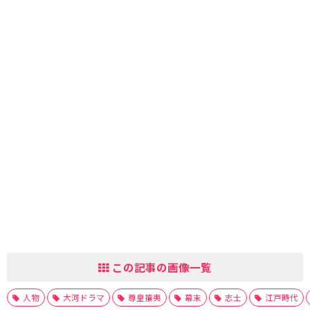
この記事の画像一覧
人物
大河ドラマ
尊皇攘夷
幕末
志士
江戸時代