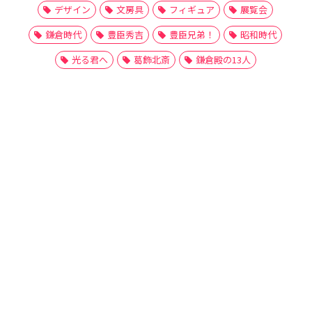
デザイン
文房具
フィギュア
展覧会
鎌倉時代
豊臣秀吉
豊臣兄弟！
昭和時代
光る君へ
葛飾北斎
鎌倉殿の13人