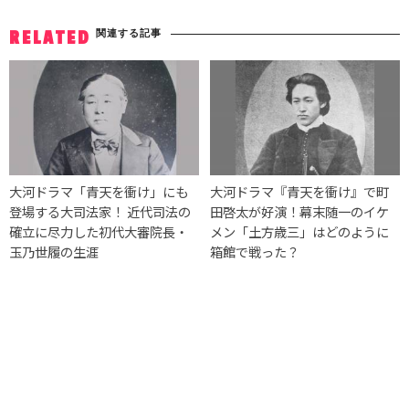
関連する記事
RELATED
大河ドラマ「青天を衝け」にも
大河ドラマ『青天を衝け』で町
登場する大司法家！ 近代司法の
田啓太が好演！幕末随一のイケ
確立に尽力した初代大審院長・
メン「土方歳三」はどのように
玉乃世履の生涯
箱館で戦った？