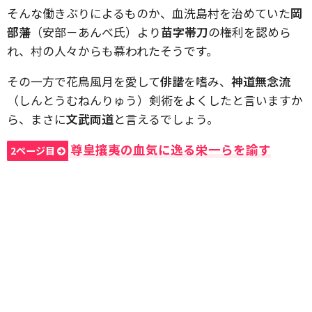
そんな働きぶりによるものか、血洗島村を治めていた
岡
部藩
（安部－あんべ氏）より
苗字帯刀
の権利を認めら
れ、村の人々からも慕われたそうです。
その一方で花鳥風月を愛して
俳諧
を嗜み、
神道無念流
（しんとうむねんりゅう）剣術をよくしたと言いますか
ら、まさに
文武両道
と言えるでしょう。
尊皇攘夷の血気に逸る栄一らを諭す
2ページ目