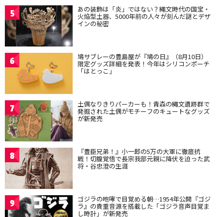
あの装飾は「炎」ではない？縄文時代の国宝・
5
火焔型土器、5000年前の人々が刻んだ謎とデザ
インの秘密
鳩サブレーの豊島屋が『鳩の日』（8月10日）
6
限定グッズ詳細を発表！今年はシリコンポーチ
「はとっこ」
土偶なりきりパーカーも！青森の縄文遺跡群で
7
発掘された土偶がモチーフのキュートなグッズ
が新発売
『豊臣兄弟！』小一郎の5万の大軍に徹底抗
8
戦！切腹覚悟で長宗我部元親に降伏を迫った武
将・谷忠澄の生涯
ゴジラの咆哮で目覚める朝…1954年公開『ゴジ
9
ラ』の貴重音源を搭載した「ゴジラ音声目覚ま
し時計」が新発売