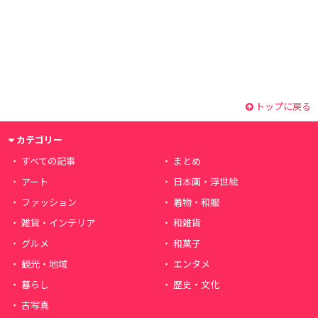
トップに戻る
カテゴリー
すべての記事
まとめ
アート
日本画・浮世絵
ファッション
着物・和服
雑貨・インテリア
和雑貨
グルメ
和菓子
観光・地域
エンタメ
暮らし
歴史・文化
古写真