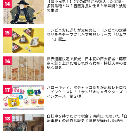
【豊臣兄弟！】2度の改易から復活した武将・
14
多賀秀種とは？豊臣秀長に仕えた半年間と波乱
の生涯
コンビニおにぎりが文房具に！コンビニの定番
15
商品をモチーフにした文房具シリーズ『ジムマ
ート』誕生
世界遺産決定で脚光！日本初の巨大都城・藤原
16
京を創り上げた知られざる女帝・持統天皇の凄
絶な執念
ハローキティ、ポチャッコたちが昭和レトロな
17
コインケースに！「サンリオキャラクターズ コ
インケース」第２弾
自転車を持つだけで税金？ 昭和まで続いた「自
18
転車税」の意外な歴史と脱税が横行した理由