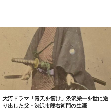
大河ドラマ「青天を衝け」渋沢栄一を世に送
り出した父・渋沢市郎右衛門の生涯