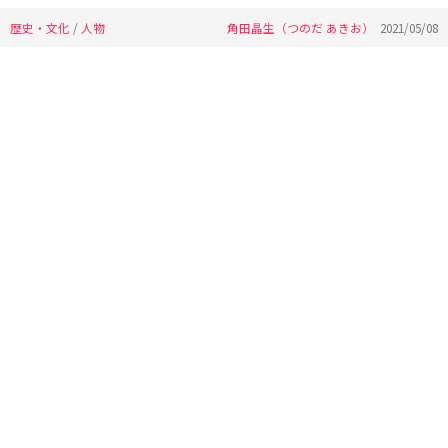
歴史・文化
/
人物
角田晶生（つのだ あきお）
2021/05/08