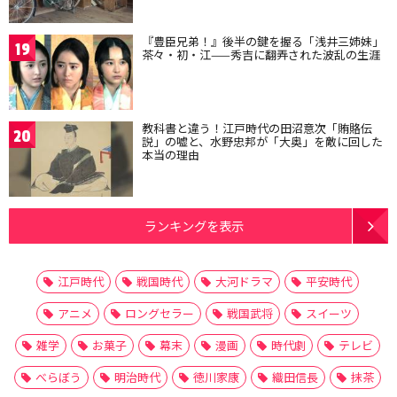
『豊臣兄弟！』後半の鍵を握る「浅井三姉妹」
19
茶々・初・江——秀吉に翻弄された波乱の生涯
教科書と違う！江戸時代の田沼意次「賄賂伝
20
説」の嘘と、水野忠邦が「大奥」を敵に回した
本当の理由
ランキングを表示
江戸時代
戦国時代
大河ドラマ
平安時代
アニメ
ロングセラー
戦国武将
スイーツ
雑学
お菓子
幕末
漫画
時代劇
テレビ
べらぼう
明治時代
徳川家康
織田信長
抹茶