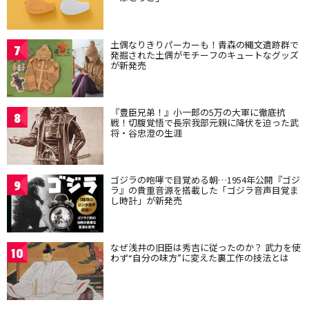
土偶なりきりパーカーも！青森の縄文遺跡群で
7
発掘された土偶がモチーフのキュートなグッズ
が新発売
『豊臣兄弟！』小一郎の5万の大軍に徹底抗
8
戦！切腹覚悟で長宗我部元親に降伏を迫った武
将・谷忠澄の生涯
ゴジラの咆哮で目覚める朝…1954年公開『ゴジ
9
ラ』の貴重音源を搭載した「ゴジラ音声目覚ま
し時計」が新発売
なぜ浅井の旧臣は秀吉に従ったのか？ 武力を使
10
わず“自分の味方”に変えた裏工作の技法とは