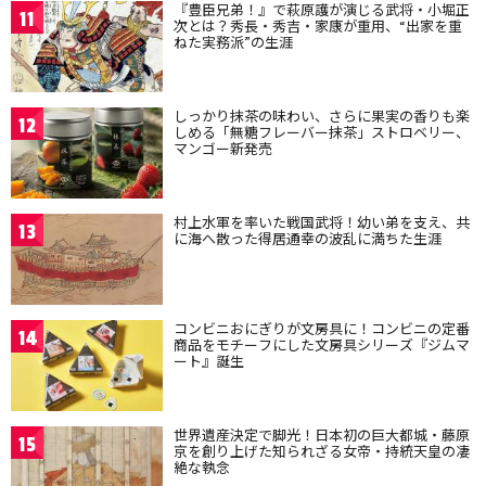
『豊臣兄弟！』で萩原護が演じる武将・小堀正
11
次とは？秀長・秀吉・家康が重用、“出家を重
ねた実務派”の生涯
しっかり抹茶の味わい、さらに果実の香りも楽
12
しめる「無糖フレーバー抹茶」ストロベリー、
マンゴー新発売
村上水軍を率いた戦国武将！幼い弟を支え、共
13
に海へ散った得居通幸の波乱に満ちた生涯
コンビニおにぎりが文房具に！コンビニの定番
14
商品をモチーフにした文房具シリーズ『ジムマ
ート』誕生
世界遺産決定で脚光！日本初の巨大都城・藤原
15
京を創り上げた知られざる女帝・持統天皇の凄
絶な執念