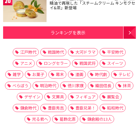
20
精油で再現した「スチームクリーム キンモクセ
イ&茶」新登場
ランキングを表示
江戸時代
戦国時代
大河ドラマ
平安時代
アニメ
ロングセラー
戦国武将
スイーツ
雑学
お菓子
幕末
漫画
時代劇
テレビ
べらぼう
明治時代
徳川家康
織田信長
抹茶
デザイン
文房具
フィギュア
展覧会
鎌倉時代
豊臣秀吉
豊臣兄弟！
昭和時代
光る君へ
葛飾北斎
鎌倉殿の13人