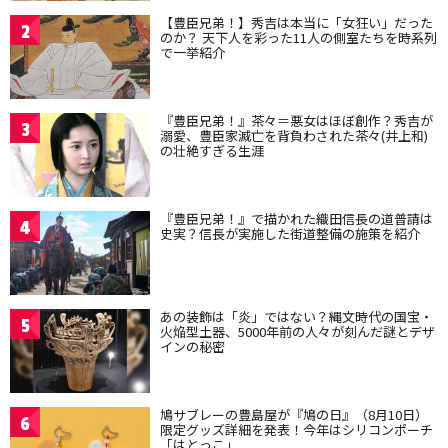
【豊臣兄弟！】秀吉は本当に「女狂い」だった
2
のか？ 天下人を彩った11人の側室たちを時系列
で一挙紹介
『豊臣兄弟！』茶々＝悪女はほぼ創作？秀吉が
3
溺愛、豊臣家滅亡を背負わされた茶々(井上和)
の壮絶すぎる生涯
『豊臣兄弟！』で描かれた織田信長の道普請は
4
史実？信長が実施した街道整備の施策を紹介
あの装飾は「炎」ではない？縄文時代の国宝・
5
火焔型土器、5000年前の人々が刻んだ謎とデザ
インの秘密
鳩サブレーの豊島屋が『鳩の日』（8月10日）
6
限定グッズ詳細を発表！今年はシリコンポーチ
「はとっこ」