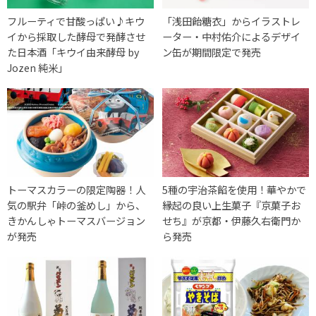
フルーティで甘酸っぱい♪キウ
「浅田飴糖衣」からイラストレ
イから採取した酵母で発酵させ
ーター・中村佑介によるデザイ
た日本酒「キウイ由来酵母 by
ン缶が期間限定で発売
Jozen 純米」
トーマスカラーの限定陶器！人
5種の宇治茶餡を使用！華やかで
気の駅弁「峠の釜めし」から、
縁起の良い上生菓子『京菓子お
きかんしゃトーマスバージョン
せち』が京都・伊藤久右衛門か
が発売
ら発売