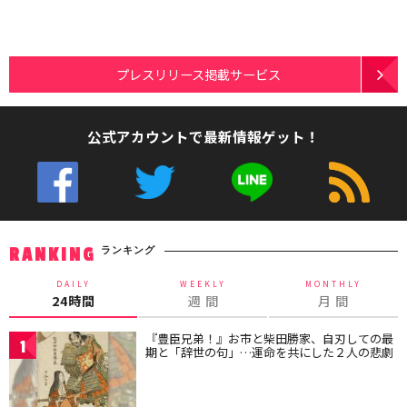
プレスリリース掲載サービス
公式アカウントで最新情報ゲット！
ランキング
RANKING
DAILY
WEEKLY
MONTHLY
24時間
週 間
月 間
『豊臣兄弟！』お市と柴田勝家、自刃しての最
1
期と「辞世の句」…運命を共にした２人の悲劇