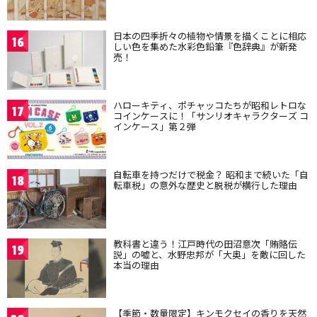
日本の四季折々の植物や情景を描くことに相応
16
しい色を集めた水彩色鉛筆『色辞典』が新発
売！
ハローキティ、ポチャッコたちが昭和レトロな
17
コインケースに！「サンリオキャラクターズ コ
インケース」第２弾
自転車を持つだけで税金？ 昭和まで続いた「自
18
転車税」の意外な歴史と脱税が横行した理由
教科書と違う！江戸時代の田沼意次「賄賂伝
19
説」の嘘と、水野忠邦が「大奥」を敵に回した
本当の理由
【季節・数量限定】キンモクセイの香りを天然