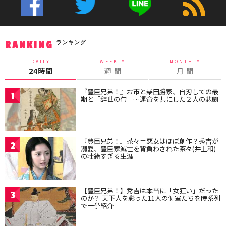
ランキング
RANKING
DAILY
WEEKLY
MONTHLY
24時間
週 間
月 間
『豊臣兄弟！』お市と柴田勝家、自刃しての最
1
期と「辞世の句」…運命を共にした２人の悲劇
『豊臣兄弟！』茶々＝悪女はほぼ創作？秀吉が
2
溺愛、豊臣家滅亡を背負わされた茶々(井上和)
の壮絶すぎる生涯
【豊臣兄弟！】秀吉は本当に「女狂い」だった
3
のか？ 天下人を彩った11人の側室たちを時系列
で一挙紹介