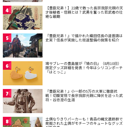
【豊臣兄弟！】22歳で散った長宗我部元親の天
4
才後継者・信親とは？武勇を奮った若武者の壮
絶な最期
『豊臣兄弟！』で描かれた織田信長の道普請は
5
史実？信長が実施した街道整備の施策を紹介
鳩サブレーの豊島屋が『鳩の日』（8月10日）
6
限定グッズ詳細を発表！今年はシリコンポーチ
「はとっこ」
『豊臣兄弟！』小一郎の5万の大軍に徹底抗
7
戦！切腹覚悟で長宗我部元親に降伏を迫った武
将・谷忠澄の生涯
土偶なりきりパーカーも！青森の縄文遺跡群で
8
発掘された土偶がモチーフのキュートなグッズ