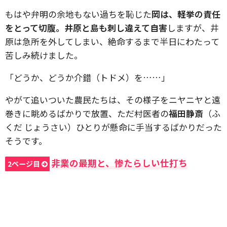
もはや弁明の余地もない過ちを恥じた
岡は、軽挙の責任
をとって切腹。井原と島も刺し違えて自害
しますが、井
原は急所を外してしまい、絶命するまで半日にわたって
苦しみ続けました。
「どうか、どうか介錯（トドメ）を……」
やがて追いついた農民たちは、その様子をニヤニヤと遠
巻きに眺めるばかりで放置、ただ村医者の
福田静斎
（ふ
くだ じょうさい）ひとりが懸命に手当するばかりだった
そうです。
非業の最期と、惨たらしい仕打ち
2ページ目