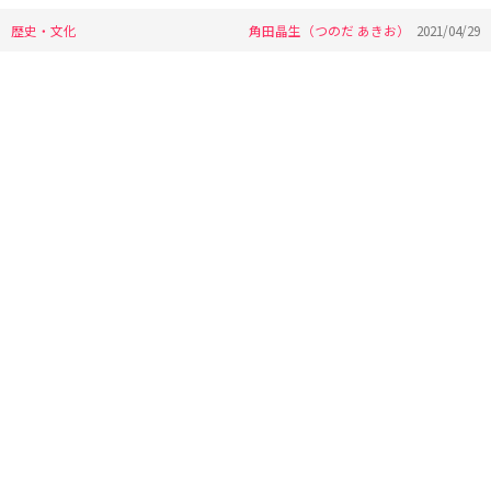
歴史・文化
角田晶生（つのだ あきお）
2021/04/29