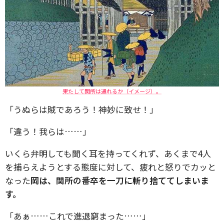
果たして関所は通れるか（イメージ）。
「うぬらは賊であろう！神妙に致せ！」
「違う！我らは……」
いくら弁明しても聞く耳を持ってくれず、あくまで4人
を捕らえようとする態度に対して、疲れと怒りでカッと
なった
岡は、関所の番卒を一刀に斬り捨ててしまいま
す。
「あぁ……これで進退窮まった……」