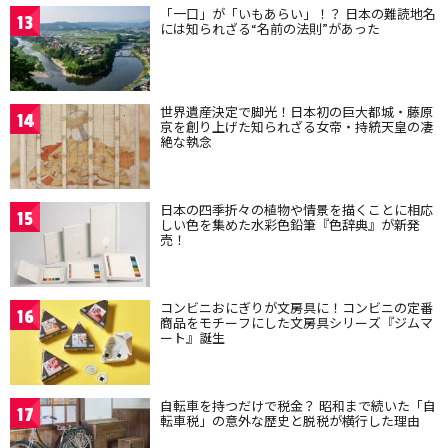
「一口」が「いもあらい」！？ 日本の難読地名
13
には知られざる“名前の法則”があった
世界遺産決定で脚光！日本初の巨大都城・藤原
14
京を創り上げた知られざる女帝・持統天皇の凄
絶な執念
日本の四季折々の植物や情景を描くことに相応
15
しい色を集めた水彩色鉛筆『色辞典』が新発
売！
コンビニおにぎりが文房具に！コンビニの定番
16
商品をモチーフにした文房具シリーズ『ジムマ
ート』誕生
自転車を持つだけで税金？ 昭和まで続いた「自
17
転車税」の意外な歴史と脱税が横行した理由