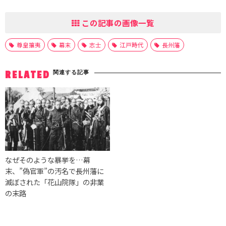
この記事の画像一覧
尊皇攘夷
幕末
志士
江戸時代
長州藩
関連する記事
RELATED
なぜそのような暴挙を…幕
末、”偽官軍”の汚名で長州藩に
滅ぼされた「花山院隊」の非業
の末路