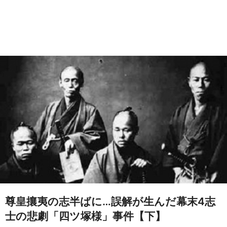
尊皇攘夷の志半ばに…誤解が生んだ幕末4志
士の悲劇「四ツ塚様」事件【下】