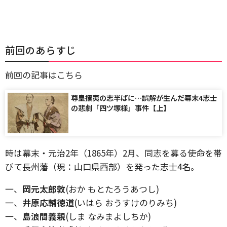
前回のあらすじ
前回の記事はこちら
尊皇攘夷の志半ばに…誤解が生んだ幕末4志士
の悲劇「四ツ塚様」事件【上】
時は幕末・元治2年（1865年）2月、同志を募る使命を帯
びて長州藩（現：山口県西部）を発った志士4名。
一、
岡元太郎敦
(おか もとたろうあつし)
一、
井原応輔徳道
(いはら おうすけのりみち)
一、
島浪間義親
(しま なみまよしちか)