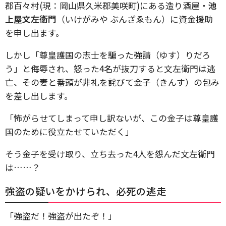
郡百々村(現：岡山県久米郡美咲町)にある造り酒屋・
池
上屋文左衛門
（いけがみや ぶんざゑもん）に資金援助
を申し出ます。
しかし「尊皇護国の志士を騙った強請（ゆす）りだろ
う」と侮辱され、怒った4名が抜刀すると文左衛門は逃
亡、その妻と番頭が非礼を詫びて金子（きんす）の包み
を差し出します。
「怖がらせてしまって申し訳ないが、この金子は尊皇護
国のために役立たせていただく」
そう金子を受け取り、立ち去った4人を怨んだ文左衛門
は……？
強盗の疑いをかけられ、必死の逃走
「強盗だ！強盗が出たぞ！」