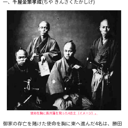
一、
千屋金策孝成
(ちや きんさくたかしげ)
使命を胸に長州藩を発った4志士（イメージ）。
御家の存亡を賭けた使命を胸に東へ進んだ4名は、勝田