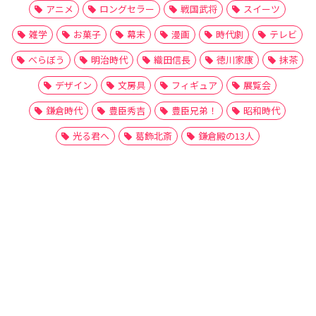
アニメ
ロングセラー
戦国武将
スイーツ
雑学
お菓子
幕末
漫画
時代劇
テレビ
べらぼう
明治時代
織田信長
徳川家康
抹茶
デザイン
文房具
フィギュア
展覧会
鎌倉時代
豊臣秀吉
豊臣兄弟！
昭和時代
光る君へ
葛飾北斎
鎌倉殿の13人