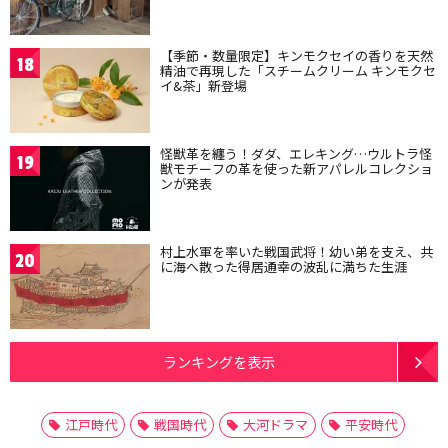
【季節・数量限定】キンモクセイの香りを天然
18
精油で再現した「スチームクリーム キンモクセ
イ&茶」新登場
怪獣革を纏う！ダダ、エレキング…ウルトラ怪
19
獣モチーフの革を使った新アパレルコレクショ
ンが発表
村上水軍を率いた戦国武将！幼い弟を支え、共
20
に海へ散った得居通幸の波乱に満ちた生涯
ランキングを表示
江戸時代
戦国時代
大河ドラマ
平安時代