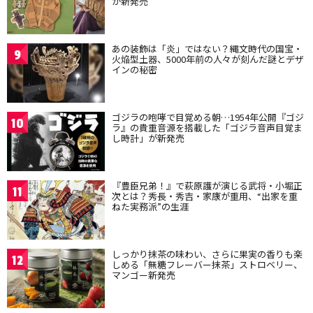
が新発売
あの装飾は「炎」ではない？縄文時代の国宝・
9
火焔型土器、5000年前の人々が刻んだ謎とデザ
インの秘密
ゴジラの咆哮で目覚める朝…1954年公開『ゴジ
10
ラ』の貴重音源を搭載した「ゴジラ音声目覚ま
し時計」が新発売
『豊臣兄弟！』で萩原護が演じる武将・小堀正
11
次とは？秀長・秀吉・家康が重用、“出家を重
ねた実務派”の生涯
しっかり抹茶の味わい、さらに果実の香りも楽
12
しめる「無糖フレーバー抹茶」ストロベリー、
マンゴー新発売