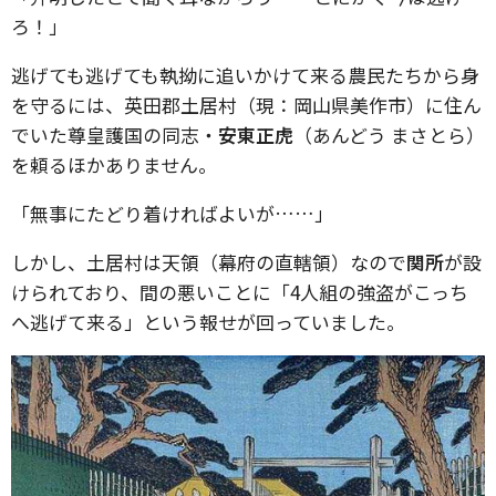
ろ！」
逃げても逃げても執拗に追いかけて来る農民たちから身
を守るには、英田郡土居村（現：岡山県美作市）に住ん
でいた尊皇護国の同志・
安東正虎
（あんどう まさとら）
を頼るほかありません。
「無事にたどり着ければよいが……」
しかし、土居村は天領（幕府の直轄領）なので
関所
が設
けられており、間の悪いことに「4人組の強盗がこっち
へ逃げて来る」という報せが回っていました。