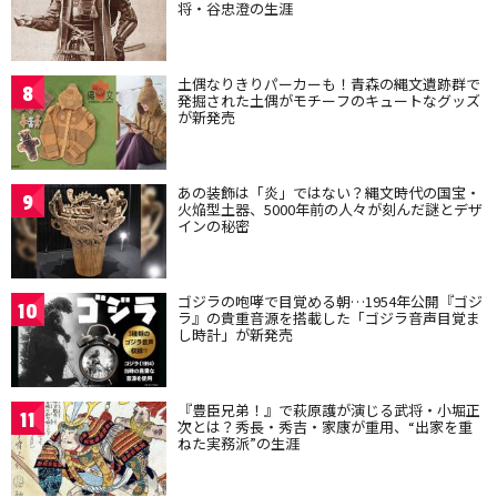
将・谷忠澄の生涯
土偶なりきりパーカーも！青森の縄文遺跡群で
8
発掘された土偶がモチーフのキュートなグッズ
が新発売
あの装飾は「炎」ではない？縄文時代の国宝・
9
火焔型土器、5000年前の人々が刻んだ謎とデザ
インの秘密
ゴジラの咆哮で目覚める朝…1954年公開『ゴジ
10
ラ』の貴重音源を搭載した「ゴジラ音声目覚ま
し時計」が新発売
『豊臣兄弟！』で萩原護が演じる武将・小堀正
11
次とは？秀長・秀吉・家康が重用、“出家を重
ねた実務派”の生涯