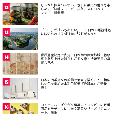
しっかり抹茶の味わい、さらに果実の香りも楽
12
しめる「無糖フレーバー抹茶」ストロベリー、
マンゴー新発売
「一口」が「いもあらい」！？ 日本の難読地名
13
には知られざる“名前の法則”があった
世界遺産決定で脚光！日本初の巨大都城・藤原
14
京を創り上げた知られざる女帝・持統天皇の凄
絶な執念
日本の四季折々の植物や情景を描くことに相応
15
しい色を集めた水彩色鉛筆『色辞典』が新発
売！
コンビニおにぎりが文房具に！コンビニの定番
16
商品をモチーフにした文房具シリーズ『ジムマ
ート』誕生