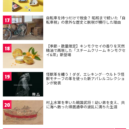
自転車を持つだけで税金？ 昭和まで続いた「自
17
転車税」の意外な歴史と脱税が横行した理由
【季節・数量限定】キンモクセイの香りを天然
18
精油で再現した「スチームクリーム キンモクセ
イ&茶」新登場
怪獣革を纏う！ダダ、エレキング…ウルトラ怪
19
獣モチーフの革を使った新アパレルコレクショ
ンが発表
村上水軍を率いた戦国武将！幼い弟を支え、共
20
に海へ散った得居通幸の波乱に満ちた生涯