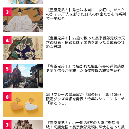
【豊臣兄弟！】秀吉は本当に「女狂い」だった
3
のか？ 天下人を彩った11人の側室たちを時系列
で一挙紹介
【豊臣兄弟！】22歳で散った長宗我部元親の天
4
才後継者・信親とは？武勇を奮った若武者の壮
絶な最期
『豊臣兄弟！』で描かれた織田信長の道普請は
5
史実？信長が実施した街道整備の施策を紹介
鳩サブレーの豊島屋が『鳩の日』（8月10日）
6
限定グッズ詳細を発表！今年はシリコンポーチ
「はとっこ」
『豊臣兄弟！』小一郎の5万の大軍に徹底抗
7
戦！切腹覚悟で長宗我部元親に降伏を迫った武