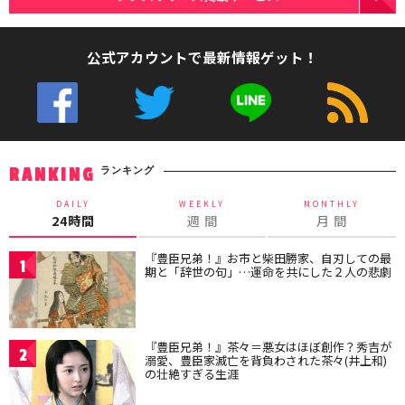
公式アカウントで最新情報ゲット！
ランキング
RANKING
DAILY
WEEKLY
MONTHLY
24時間
週 間
月 間
『豊臣兄弟！』お市と柴田勝家、自刃しての最
1
期と「辞世の句」…運命を共にした２人の悲劇
『豊臣兄弟！』茶々＝悪女はほぼ創作？秀吉が
2
溺愛、豊臣家滅亡を背負わされた茶々(井上和)
の壮絶すぎる生涯