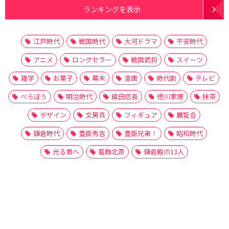
ランキングを表示
江戸時代
戦国時代
大河ドラマ
平安時代
アニメ
ロングセラー
戦国武将
スイーツ
雑学
お菓子
幕末
漫画
時代劇
テレビ
べらぼう
明治時代
織田信長
徳川家康
抹茶
デザイン
文房具
フィギュア
展覧会
鎌倉時代
豊臣秀吉
豊臣兄弟！
昭和時代
光る君へ
葛飾北斎
鎌倉殿の13人