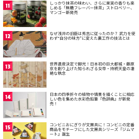
しっかり抹茶の味わい、さらに果実の香りも楽
11
しめる「無糖フレーバー抹茶」ストロベリー、
マンゴー新発売
なぜ浅井の旧臣は秀吉に従ったのか？ 武力を使
12
わず“自分の味方”に変えた裏工作の技法とは
世界遺産決定で脚光！日本初の巨大都城・藤原
13
京を創り上げた知られざる女帝・持統天皇の凄
絶な執念
日本の四季折々の植物や情景を描くことに相応
14
しい色を集めた水彩色鉛筆『色辞典』が新発
売！
コンビニおにぎりが文房具に！コンビニの定番
15
商品をモチーフにした文房具シリーズ『ジムマ
ート』誕生