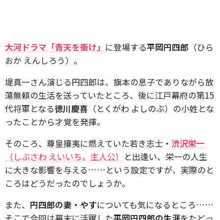
大河ドラマ「青天を衝け」
に登場する
平岡円四郎
（ひら
おか えんしろう）。
堤真一さん演じる円四郎は、旗本の息子でありながら放
蕩無頼の生活を送っていたところ、後に江戸幕府の第15
代将軍となる
徳川慶喜
（とくがわ よしのぶ）の小姓とな
ったことから才覚を発揮。
そのころ、尊皇攘夷に燃えていた若き志士・
渋沢栄一
（しぶさわ えいいち。主人公）
と出逢い、栄一の人生
に大きな影響を与える……という設定ですが、実際のと
ころはどうだったのでしょうか。
また、
円四郎の妻・やす
についても気になるところ……
そこで今回は幕末に活躍した
平岡円四郎の生涯
をたどっ