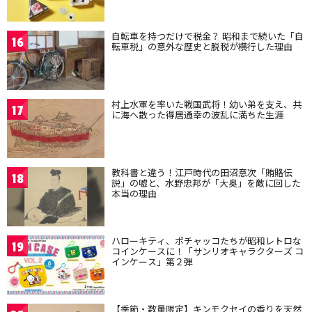
自転車を持つだけで税金？ 昭和まで続いた「自
16
転車税」の意外な歴史と脱税が横行した理由
村上水軍を率いた戦国武将！幼い弟を支え、共
17
に海へ散った得居通幸の波乱に満ちた生涯
教科書と違う！江戸時代の田沼意次「賄賂伝
18
説」の嘘と、水野忠邦が「大奥」を敵に回した
本当の理由
ハローキティ、ポチャッコたちが昭和レトロな
19
コインケースに！「サンリオキャラクターズ コ
インケース」第２弾
【季節・数量限定】キンモクセイの香りを天然