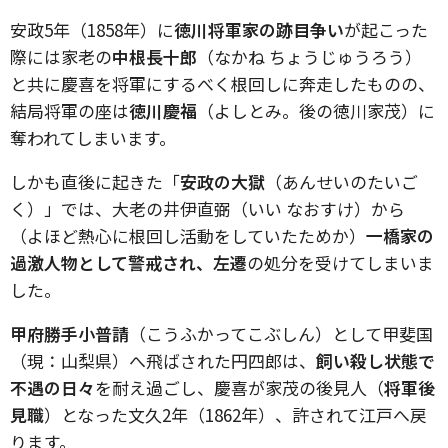
安政5年（1858年）に
徳川将軍家の跡目争い
が起こった
際には家老の
中根長十郎
（なかね ちょうじゅうろう）
と共に慶喜を将軍にするべく根回しに奔走したものの、
結局将軍の座は
徳川慶福
（よしとみ。後の徳川家茂）に
奪われてしまいます。
しかも直後に起きた「
安政の大獄
（あんせいのたいご
く）」では、大老の井伊直弼（いい なおすけ）から
（よほど熱心に根回し活動をしていたためか）
一橋家の
過激人物として警戒され、左遷
の処分を受けてしまいま
した。
甲府勝手小普請
（こうふかってこぶしん）として甲斐国
（現：山梨県）へ飛ばされた円四郎は、
飼い殺し状態で
不遇の日々
を耐え過ごし、慶喜が家茂の後見人（
将軍後
見職
）となった文久2年（1862年）、許されて江戸へ戻
ります。