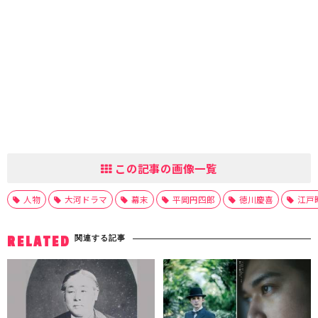
この記事の画像一覧
人物
大河ドラマ
幕末
平岡円四郎
徳川慶喜
江戸
関連する記事
RELATED