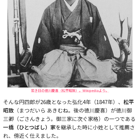
若き日の徳川慶喜（松平昭致）。Wikipediaより。
そんな円四郎が26歳となった弘化4年（1847年）、
松平
昭致
（まつだいら あきむね。後の徳川慶喜）が徳川御
三卿（ごさんきょう。御三家に次ぐ家格）の一つである
一橋（ひとつばし）家
を継承した時に小姓として推薦さ
れ、傍近く仕えました。