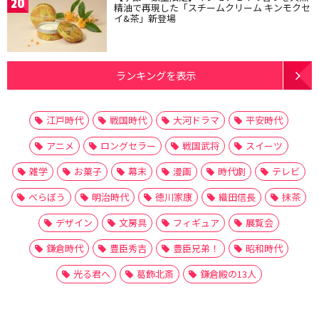
20
精油で再現した「スチームクリーム キンモクセ
イ&茶」新登場
ランキングを表示
江戸時代
戦国時代
大河ドラマ
平安時代
アニメ
ロングセラー
戦国武将
スイーツ
雑学
お菓子
幕末
漫画
時代劇
テレビ
べらぼう
明治時代
徳川家康
織田信長
抹茶
デザイン
文房具
フィギュア
展覧会
鎌倉時代
豊臣秀吉
豊臣兄弟！
昭和時代
光る君へ
葛飾北斎
鎌倉殿の13人