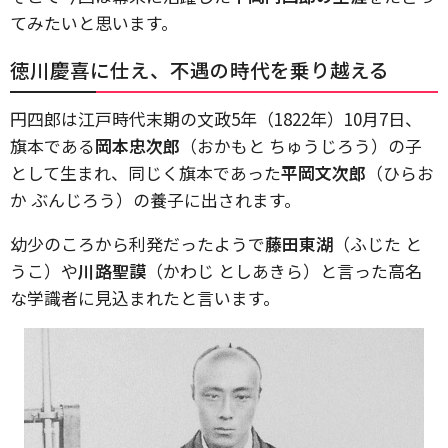
てみたいと思います。
徳川慶喜に仕え、不遇の時代を乗り越える
円四郎は江戸時代末期の文政5年（1822年）10月7日、
旗本である
岡本忠次郎
（おかもと ちゅうじろう）の子
として生まれ、同じく旗本であった
平岡文次郎
（ひらお
か ぶんじろう）の養子に出されます。
幼少のころから利発だったようで
藤田東湖
（ふじた と
うこ）や
川路聖謨
（かわじ としあきら）と言った高名
な学識者に見込まれたと言います。