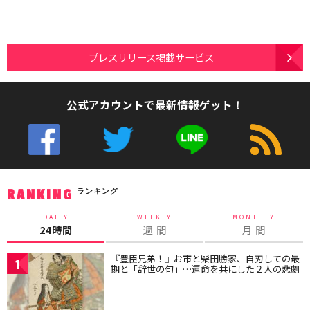
プレスリリース掲載サービス
公式アカウントで最新情報ゲット！
ランキング
RANKING
DAILY
WEEKLY
MONTHLY
24時間
週 間
月 間
『豊臣兄弟！』お市と柴田勝家、自刃しての最
1
期と「辞世の句」…運命を共にした２人の悲劇