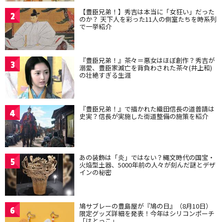
【豊臣兄弟！】秀吉は本当に「女狂い」だった
2
のか？ 天下人を彩った11人の側室たちを時系列
で一挙紹介
『豊臣兄弟！』茶々＝悪女はほぼ創作？秀吉が
3
溺愛、豊臣家滅亡を背負わされた茶々(井上和)
の壮絶すぎる生涯
『豊臣兄弟！』で描かれた織田信長の道普請は
4
史実？信長が実施した街道整備の施策を紹介
あの装飾は「炎」ではない？縄文時代の国宝・
5
火焔型土器、5000年前の人々が刻んだ謎とデザ
インの秘密
鳩サブレーの豊島屋が『鳩の日』（8月10日）
6
限定グッズ詳細を発表！今年はシリコンポーチ
「はとっこ」