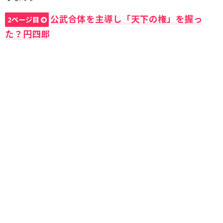
公武合体を主導し「天下の権」を握っ
2ページ目
た？円四郎