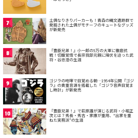
土偶なりきりパーカーも！青森の縄文遺跡群で
7
発掘された土偶がモチーフのキュートなグッズ
が新発売
『豊臣兄弟！』小一郎の5万の大軍に徹底抗
8
戦！切腹覚悟で長宗我部元親に降伏を迫った武
将・谷忠澄の生涯
ゴジラの咆哮で目覚める朝…1954年公開『ゴジ
9
ラ』の貴重音源を搭載した「ゴジラ音声目覚ま
し時計」が新発売
『豊臣兄弟！』で萩原護が演じる武将・小堀正
10
次とは？秀長・秀吉・家康が重用、“出家を重
ねた実務派”の生涯