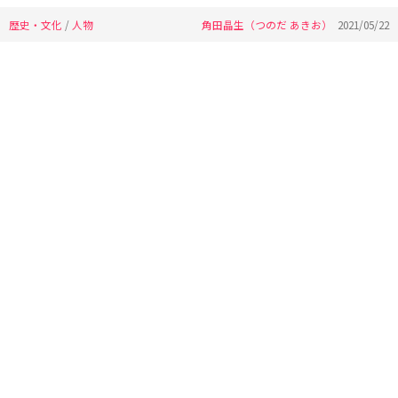
歴史・文化
/
人物
角田晶生（つのだ あきお）
2021/05/22