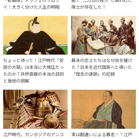
イ！大きく分けた人生の明暗
隊士が存在した！
ちょっと待って！江戸時代「安
幕末の志士たちはなぜ命を賭け
政の大獄」は本当に大弾圧だっ
た？日本を近代国家へと導いた
たのか？井伊直弼の本当の目的
「理念の連鎖」の記録
と後世の誤解
江戸時代、カンボジアのアンコ
実は勘違いによる暴走！？江戸