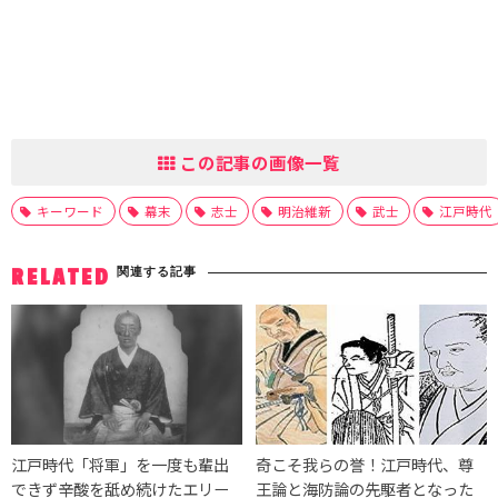
この記事の画像一覧
キーワード
幕末
志士
明治維新
武士
江戸時代
関連する記事
RELATED
江戸時代「将軍」を一度も輩出
奇こそ我らの誉！江戸時代、尊
できず辛酸を舐め続けたエリー
王論と海防論の先駆者となった