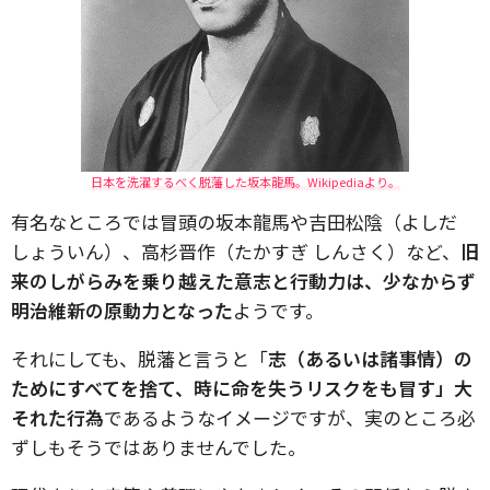
日本を洗濯するべく脱藩した坂本龍馬。Wikipediaより。
有名なところでは冒頭の坂本龍馬や吉田松陰（よしだ
しょういん）、高杉晋作（たかすぎ しんさく）など、
旧
来のしがらみを乗り越えた意志と行動力は、少なからず
明治維新の原動力となった
ようです。
それにしても、脱藩と言うと「
志（あるいは諸事情）の
ためにすべてを捨て、時に命を失うリスクをも冒す」大
それた行為
であるようなイメージですが、実のところ必
ずしもそうではありませんでした。