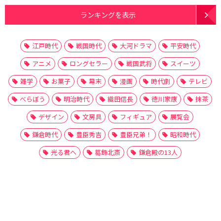
ランキングを表示
江戸時代
戦国時代
大河ドラマ
平安時代
アニメ
ロングセラー
戦国武将
スイーツ
雑学
お菓子
幕末
漫画
時代劇
テレビ
べらぼう
明治時代
織田信長
徳川家康
抹茶
デザイン
文房具
フィギュア
展覧会
鎌倉時代
豊臣秀吉
豊臣兄弟！
昭和時代
光る君へ
葛飾北斎
鎌倉殿の13人