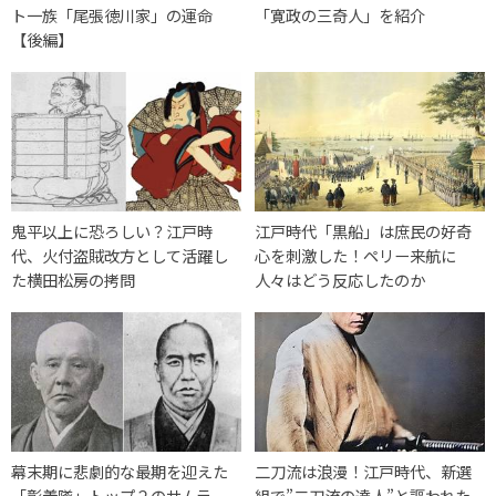
ト一族「尾張徳川家」の運命
「寛政の三奇人」を紹介
【後編】
鬼平以上に恐ろしい？江戸時
江戸時代「黒船」は庶民の好奇
代、火付盗賊改方として活躍し
心を刺激した！ペリー来航に
た横田松房の拷問
人々はどう反応したのか
幕末期に悲劇的な最期を迎えた
二刀流は浪漫！江戸時代、新選
「彰義隊」トップ２のサムラ
組で”二刀流の達人”と謳われた