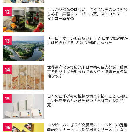
しっかり抹茶の味わい、さらに果実の香りも楽
12
しめる「無糖フレーバー抹茶」ストロベリー、
マンゴー新発売
「一口」が「いもあらい」！？ 日本の難読地名
13
には知られざる“名前の法則”があった
世界遺産決定で脚光！日本初の巨大都城・藤原
14
京を創り上げた知られざる女帝・持統天皇の凄
絶な執念
日本の四季折々の植物や情景を描くことに相応
15
しい色を集めた水彩色鉛筆『色辞典』が新発
売！
コンビニおにぎりが文房具に！コンビニの定番
16
商品をモチーフにした文房具シリーズ『ジムマ