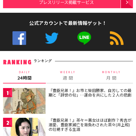
プレスリリース掲載サービス
公式アカウントで最新情報ゲット！
ランキング
RANKING
DAILY
WEEKLY
MONTHLY
24時間
週 間
月 間
『豊臣兄弟！』お市と柴田勝家、自刃しての最
1
期と「辞世の句」…運命を共にした２人の悲劇
『豊臣兄弟！』茶々＝悪女はほぼ創作？秀吉が
2
溺愛、豊臣家滅亡を背負わされた茶々(井上和)
の壮絶すぎる生涯