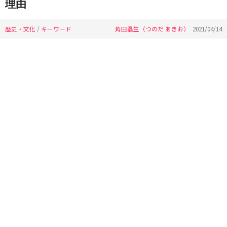
理由
歴史・文化
/
キーワード
角田晶生（つのだ あきお）
2021/04/14