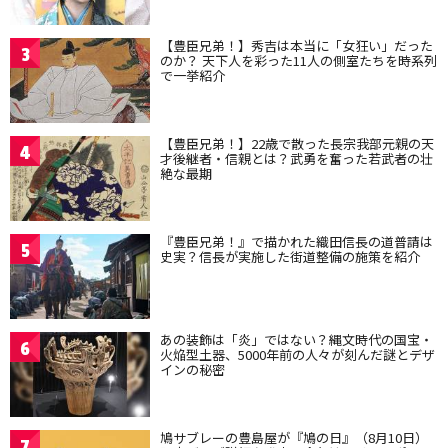
【豊臣兄弟！】秀吉は本当に「女狂い」だった
3
のか？ 天下人を彩った11人の側室たちを時系列
で一挙紹介
【豊臣兄弟！】22歳で散った長宗我部元親の天
4
才後継者・信親とは？武勇を奮った若武者の壮
絶な最期
『豊臣兄弟！』で描かれた織田信長の道普請は
5
史実？信長が実施した街道整備の施策を紹介
あの装飾は「炎」ではない？縄文時代の国宝・
6
火焔型土器、5000年前の人々が刻んだ謎とデザ
インの秘密
鳩サブレーの豊島屋が『鳩の日』（8月10日）
7