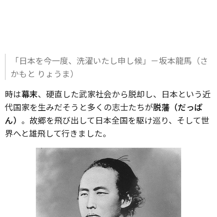
「日本を今一度、洗濯いたし申し候」－坂本龍馬（さ
かもと りょうま）
時は
幕末
、硬直した武家社会から脱却し、日本という近
代国家を生みだそうと多くの志士たちが
脱藩（だっぱ
ん）
。故郷を飛び出して日本全国を駆け巡り、そして世
界へと雄飛して行きました。