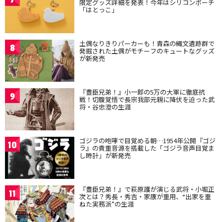
限定グッズ詳細を発表！今年はシリコンポーチ
「はとっこ」
土偶なりきりパーカーも！青森の縄文遺跡群で
8
発掘された土偶がモチーフのキュートなグッズ
が新発売
『豊臣兄弟！』小一郎の5万の大軍に徹底抗
9
戦！切腹覚悟で長宗我部元親に降伏を迫った武
将・谷忠澄の生涯
ゴジラの咆哮で目覚める朝…1954年公開『ゴジ
10
ラ』の貴重音源を搭載した「ゴジラ音声目覚ま
し時計」が新発売
『豊臣兄弟！』で萩原護が演じる武将・小堀正
11
次とは？秀長・秀吉・家康が重用、“出家を重
ねた実務派”の生涯