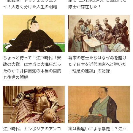
イ！大きく分けた人生の明暗
隊士が存在した！
ちょっと待って！江戸時代「安
幕末の志士たちはなぜ命を賭け
政の大獄」は本当に大弾圧だっ
た？日本を近代国家へと導いた
たのか？井伊直弼の本当の目的
「理念の連鎖」の記録
と後世の誤解
江戸時代、カンボジアのアンコ
実は勘違いによる暴走！？江戸