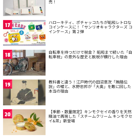
売！
ハローキティ、ポチャッコたちが昭和レトロな
17
コインケースに！「サンリオキャラクターズ コ
インケース」第２弾
自転車を持つだけで税金？ 昭和まで続いた「自
18
転車税」の意外な歴史と脱税が横行した理由
教科書と違う！江戸時代の田沼意次「賄賂伝
19
説」の嘘と、水野忠邦が「大奥」を敵に回した
本当の理由
【季節・数量限定】キンモクセイの香りを天然
20
精油で再現した「スチームクリーム キンモクセ
イ&茶」新登場