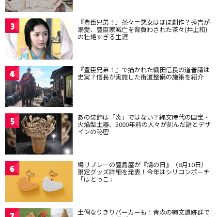
『豊臣兄弟！』茶々＝悪女はほぼ創作？秀吉が
3
溺愛、豊臣家滅亡を背負わされた茶々(井上和)
の壮絶すぎる生涯
『豊臣兄弟！』で描かれた織田信長の道普請は
4
史実？信長が実施した街道整備の施策を紹介
あの装飾は「炎」ではない？縄文時代の国宝・
5
火焔型土器、5000年前の人々が刻んだ謎とデザ
インの秘密
鳩サブレーの豊島屋が『鳩の日』（8月10日）
6
限定グッズ詳細を発表！今年はシリコンポーチ
「はとっこ」
土偶なりきりパーカーも！青森の縄文遺跡群で
7