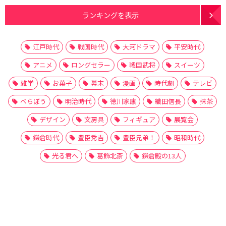
ランキングを表示
江戸時代
戦国時代
大河ドラマ
平安時代
アニメ
ロングセラー
戦国武将
スイーツ
雑学
お菓子
幕末
漫画
時代劇
テレビ
べらぼう
明治時代
徳川家康
織田信長
抹茶
デザイン
文房具
フィギュア
展覧会
鎌倉時代
豊臣秀吉
豊臣兄弟！
昭和時代
光る君へ
葛飾北斎
鎌倉殿の13人