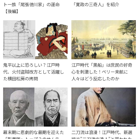
ト一族「尾張徳川家」の運命
「寛政の三奇人」を紹介
【後編】
鬼平以上に恐ろしい？江戸時
江戸時代「黒船」は庶民の好奇
代、火付盗賊改方として活躍し
心を刺激した！ペリー来航に
た横田松房の拷問
人々はどう反応したのか
幕末期に悲劇的な最期を迎えた
二刀流は浪漫！江戸時代、新選
「彰義隊」トップ２のサムラ
組で”二刀流の達人”と謳われた