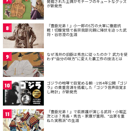
発掘された土偶がモチーフのキュートなグッズ
が新発売
『豊臣兄弟！』小一郎の5万の大軍に徹底抗
8
戦！切腹覚悟で長宗我部元親に降伏を迫った武
将・谷忠澄の生涯
なぜ浅井の旧臣は秀吉に従ったのか？ 武力を使
9
わず“自分の味方”に変えた裏工作の技法とは
ゴジラの咆哮で目覚める朝…1954年公開『ゴジ
10
ラ』の貴重音源を搭載した「ゴジラ音声目覚ま
し時計」が新発売
『豊臣兄弟！』で萩原護が演じる武将・小堀正
11
次とは？秀長・秀吉・家康が重用、“出家を重
ねた実務派”の生涯