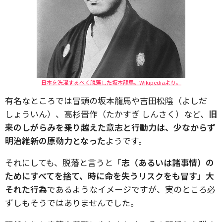
日本を洗濯するべく脱藩した坂本龍馬。Wikipediaより。
有名なところでは冒頭の坂本龍馬や吉田松陰（よしだ
しょういん）、高杉晋作（たかすぎ しんさく）など、
旧
来のしがらみを乗り越えた意志と行動力は、少なからず
明治維新の原動力となった
ようです。
それにしても、脱藩と言うと「
志（あるいは諸事情）の
ためにすべてを捨て、時に命を失うリスクをも冒す」大
それた行為
であるようなイメージですが、実のところ必
ずしもそうではありませんでした。