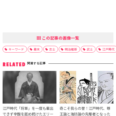
この記事の画像一覧
キーワード
幕末
志士
明治維新
武士
江戸時代
関連する記事
RELATED
江戸時代「将軍」を一度も輩出
奇こそ我らの誉！江戸時代、尊
できず辛酸を舐め続けたエリー
王論と海防論の先駆者となった