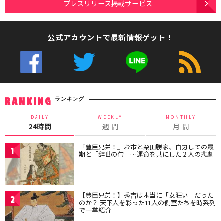
プレスリリース掲載サービス
公式アカウントで最新情報ゲット！
ランキング
RANKING
DAILY
WEEKLY
MONTHLY
24時間
週 間
月 間
『豊臣兄弟！』お市と柴田勝家、自刃しての最
1
期と「辞世の句」…運命を共にした２人の悲劇
【豊臣兄弟！】秀吉は本当に「女狂い」だった
2
のか？ 天下人を彩った11人の側室たちを時系列
で一挙紹介