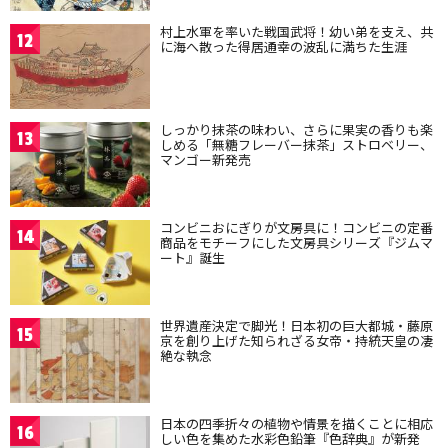
村上水軍を率いた戦国武将！幼い弟を支え、共
12
に海へ散った得居通幸の波乱に満ちた生涯
しっかり抹茶の味わい、さらに果実の香りも楽
13
しめる「無糖フレーバー抹茶」ストロベリー、
マンゴー新発売
コンビニおにぎりが文房具に！コンビニの定番
14
商品をモチーフにした文房具シリーズ『ジムマ
ート』誕生
世界遺産決定で脚光！日本初の巨大都城・藤原
15
京を創り上げた知られざる女帝・持統天皇の凄
絶な執念
日本の四季折々の植物や情景を描くことに相応
16
しい色を集めた水彩色鉛筆『色辞典』が新発