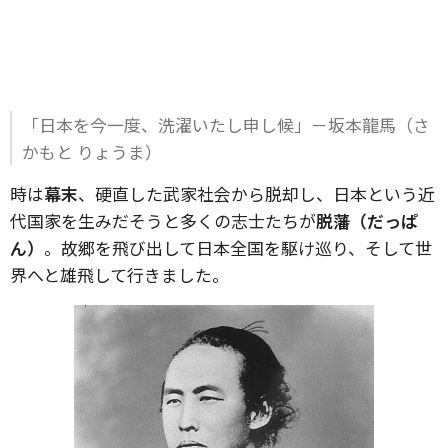
「日本を今一度、洗濯いたし申し候」－坂本龍馬（さ
かもと りょうま）
時は
幕末
、硬直した武家社会から脱却し、日本という近
代国家を生みだそうと多くの志士たちが
脱藩（だっぱ
ん）
。故郷を飛び出して日本全国を駆け巡り、そして世
界へと雄飛して行きました。