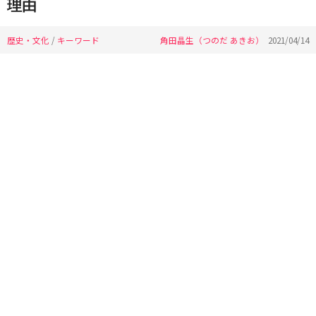
理由
歴史・文化
/
キーワード
角田晶生（つのだ あきお）
2021/04/14