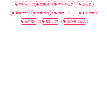
デザイン
文房具
フィギュア
展覧会
鎌倉時代
豊臣秀吉
豊臣兄弟！
昭和時代
光る君へ
葛飾北斎
鎌倉殿の13人