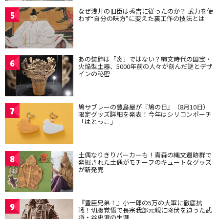
なぜ浅井の旧臣は秀吉に従ったのか？ 武力を使
5
わず“自分の味方”に変えた裏工作の技法とは
あの装飾は「炎」ではない？縄文時代の国宝・
6
火焔型土器、5000年前の人々が刻んだ謎とデザ
インの秘密
鳩サブレーの豊島屋が『鳩の日』（8月10日）
7
限定グッズ詳細を発表！今年はシリコンポーチ
「はとっこ」
土偶なりきりパーカーも！青森の縄文遺跡群で
8
発掘された土偶がモチーフのキュートなグッズ
が新発売
『豊臣兄弟！』小一郎の5万の大軍に徹底抗
9
戦！切腹覚悟で長宗我部元親に降伏を迫った武
将・谷忠澄の生涯