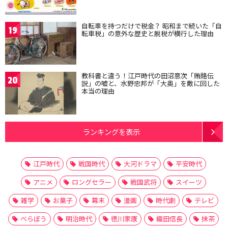
自転車を持つだけで税金？ 昭和まで続いた「自
19
転車税」の意外な歴史と脱税が横行した理由
教科書と違う！江戸時代の田沼意次「賄賂伝
20
説」の嘘と、水野忠邦が「大奥」を敵に回した
本当の理由
ランキングを表示
江戸時代
戦国時代
大河ドラマ
平安時代
アニメ
ロングセラー
戦国武将
スイーツ
雑学
お菓子
幕末
漫画
時代劇
テレビ
べらぼう
明治時代
徳川家康
織田信長
抹茶