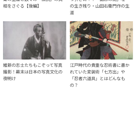
相をさぐる【後編】
の生き残り・山田右衛門作の生
涯
維新の志士たちもこぞって写真
江戸時代の貴重な忍術書に書か
撮影！幕末は日本の写真文化の
れていた変装術「七方出」や
夜明け
「忍者六道具」とはどんなも
の？