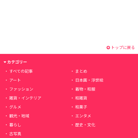
トップに戻る
カテゴリー
すべての記事
まとめ
アート
日本画・浮世絵
ファッション
着物・和服
雑貨・インテリア
和雑貨
グルメ
和菓子
観光・地域
エンタメ
暮らし
歴史・文化
古写真