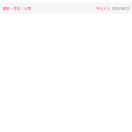
歴史・文化
/
人物
やん×２
2021/04/15