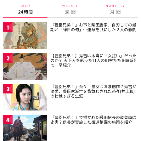
DAILY
WEEKLY
MONTHLY
24時間
週 間
月 間
『豊臣兄弟！』お市と柴田勝家、自刃しての最
1
期と「辞世の句」…運命を共にした２人の悲劇
【豊臣兄弟！】秀吉は本当に「女狂い」だった
2
のか？ 天下人を彩った11人の側室たちを時系列
で一挙紹介
『豊臣兄弟！』茶々＝悪女はほぼ創作？秀吉が
3
溺愛、豊臣家滅亡を背負わされた茶々(井上和)
の壮絶すぎる生涯
『豊臣兄弟！』で描かれた織田信長の道普請は
4
史実？信長が実施した街道整備の施策を紹介