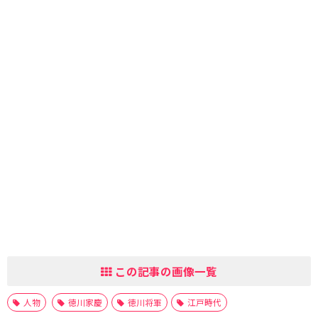
この記事の画像一覧
人物
徳川家慶
徳川将軍
江戸時代