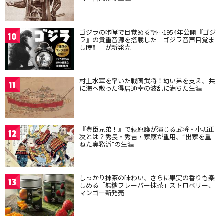
ゴジラの咆哮で目覚める朝…1954年公開『ゴジ
10
ラ』の貴重音源を搭載した「ゴジラ音声目覚ま
し時計」が新発売
村上水軍を率いた戦国武将！幼い弟を支え、共
11
に海へ散った得居通幸の波乱に満ちた生涯
『豊臣兄弟！』で萩原護が演じる武将・小堀正
12
次とは？秀長・秀吉・家康が重用、“出家を重
ねた実務派”の生涯
しっかり抹茶の味わい、さらに果実の香りも楽
13
しめる「無糖フレーバー抹茶」ストロベリー、
マンゴー新発売