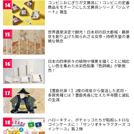
コンビニおにぎりが文房具に！コンビニの定番
14
商品をモチーフにした文房具シリーズ『ジムマ
ート』誕生
世界遺産決定で脚光！日本初の巨大都城・藤原
15
京を創り上げた知られざる女帝・持統天皇の凄
絶な執念
日本の四季折々の植物や情景を描くことに相応
16
しい色を集めた水彩色鉛筆『色辞典』が新発
売！
【豊臣兄弟！】2度の改易から復活した武将・
17
多賀秀種とは？豊臣秀長に仕えた半年間と波乱
の生涯
ハローキティ、ポチャッコたちが昭和レトロな
18
コインケースに！「サンリオキャラクターズ コ
インケース」第２弾