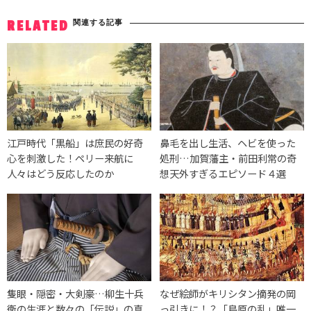
関連する記事
RELATED
江戸時代「黒船」は庶民の好奇
鼻毛を出し生活、ヘビを使った
心を刺激した！ペリー来航に
処刑…加賀藩主・前田利常の奇
人々はどう反応したのか
想天外すぎるエピソード４選
隻眼・隠密・大剣豪…柳生十兵
なぜ絵師がキリシタン摘発の岡
衛の生涯と数々の「伝説」の真
っ引きに！？「島原の乱」唯一