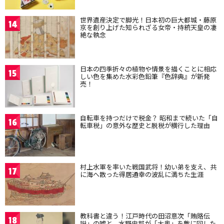
世界遺産決定で脚光！日本初の巨大都城・藤原
14
京を創り上げた知られざる女帝・持統天皇の凄
絶な執念
日本の四季折々の植物や情景を描くことに相応
15
しい色を集めた水彩色鉛筆『色辞典』が新発
売！
自転車を持つだけで税金？ 昭和まで続いた「自
16
転車税」の意外な歴史と脱税が横行した理由
村上水軍を率いた戦国武将！幼い弟を支え、共
17
に海へ散った得居通幸の波乱に満ちた生涯
教科書と違う！江戸時代の田沼意次「賄賂伝
18
説」の嘘と、水野忠邦が「大奥」を敵に回した