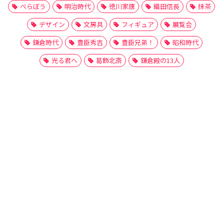
べらぼう
明治時代
徳川家康
織田信長
抹茶
デザイン
文房具
フィギュア
展覧会
鎌倉時代
豊臣秀吉
豊臣兄弟！
昭和時代
光る君へ
葛飾北斎
鎌倉殿の13人