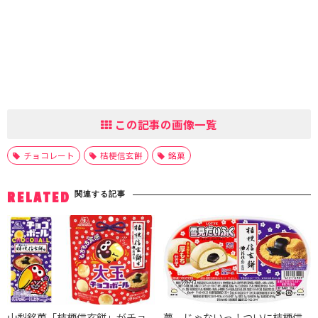
この記事の画像一覧
チョコレート
桔梗信玄餅
銘菓
関連する記事
RELATED
山梨銘菓「桔梗信玄餅」がチョ
夢、じゃないっ！ついに桔梗信