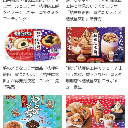
コボールとコラボ！桔梗信玄餅
玄餅と雪見だいふくがコラボ
をイメージしたチョコでグミを
『桔梗屋監修 雪見だいふく×
コーティング
桔梗信玄餅』新発売
夢のようなコラボ商品『桔梗屋
”飲む”桔梗信玄餅ですと！？味
監修 雪見だいふく×桔梗信玄
わう黒蜜、香るきな粉…コメダ
餅』が再発売決定！コンビニ先
珈琲店×桔梗信玄餅コラボメニ
行発売
ュー誕生