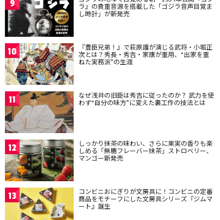
9
ラ』の貴重音源を搭載した「ゴジラ音声目覚ま
し時計」が新発売
『豊臣兄弟！』で萩原護が演じる武将・小堀正
10
次とは？秀長・秀吉・家康が重用、“出家を重
ねた実務派”の生涯
なぜ浅井の旧臣は秀吉に従ったのか？ 武力を使
11
わず“自分の味方”に変えた裏工作の技法とは
しっかり抹茶の味わい、さらに果実の香りも楽
12
しめる「無糖フレーバー抹茶」ストロベリー、
マンゴー新発売
コンビニおにぎりが文房具に！コンビニの定番
13
商品をモチーフにした文房具シリーズ『ジムマ
ート』誕生