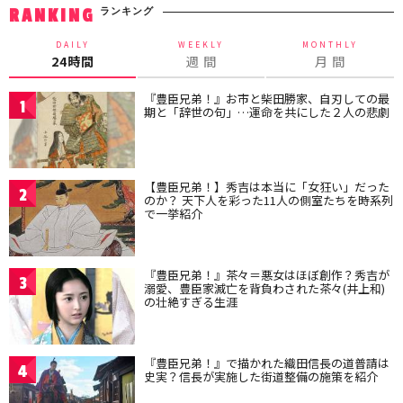
ランキング
RANKING
DAILY
WEEKLY
MONTHLY
24時間
週 間
月 間
『豊臣兄弟！』お市と柴田勝家、自刃しての最
1
期と「辞世の句」…運命を共にした２人の悲劇
【豊臣兄弟！】秀吉は本当に「女狂い」だった
2
のか？ 天下人を彩った11人の側室たちを時系列
で一挙紹介
『豊臣兄弟！』茶々＝悪女はほぼ創作？秀吉が
3
溺愛、豊臣家滅亡を背負わされた茶々(井上和)
の壮絶すぎる生涯
『豊臣兄弟！』で描かれた織田信長の道普請は
4
史実？信長が実施した街道整備の施策を紹介