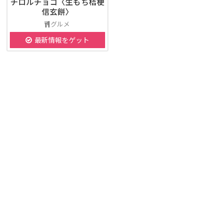
チロルチョコ〈生もち桔梗
信玄餅〉
グルメ
最新情報をゲット