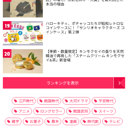
本当の理由
ハローキティ、ポチャッコたちが昭和レトロな
19
コインケースに！「サンリオキャラクターズ コ
インケース」第２弾
【季節・数量限定】キンモクセイの香りを天然
20
精油で再現した「スチームクリーム キンモクセ
イ&茶」新登場
ランキングを表示
江戸時代
戦国時代
大河ドラマ
平安時代
アニメ
ロングセラー
戦国武将
スイーツ
雑学
お菓子
幕末
漫画
時代劇
テレビ