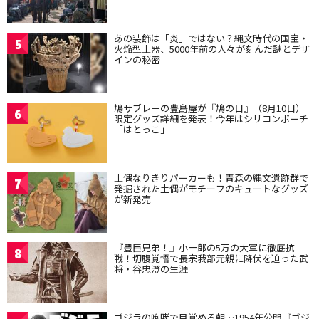
あの装飾は「炎」ではない？縄文時代の国宝・
5
火焔型土器、5000年前の人々が刻んだ謎とデザ
インの秘密
鳩サブレーの豊島屋が『鳩の日』（8月10日）
6
限定グッズ詳細を発表！今年はシリコンポーチ
「はとっこ」
土偶なりきりパーカーも！青森の縄文遺跡群で
7
発掘された土偶がモチーフのキュートなグッズ
が新発売
『豊臣兄弟！』小一郎の5万の大軍に徹底抗
8
戦！切腹覚悟で長宗我部元親に降伏を迫った武
将・谷忠澄の生涯
ゴジラの咆哮で目覚める朝…1954年公開『ゴジ