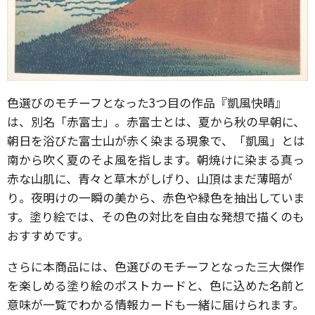
色選びのモチーフとなった3つ目の作品『凱風快晴』
は、別名「赤富士」。赤富士とは、夏から秋の早朝に、
朝日を浴びた富士山が赤く染まる現象で、「凱風」とは
南から吹く夏のそよ風を指します。朝焼けに染まる真っ
赤な山肌に、青々と草木がしげり、山頂はまだ薄暗が
り。夜明けの一瞬の美から、赤色や緑色を抽出していま
す。塗り絵では、その色の対比を自由な発想で描くのも
おすすめです。
さらに本商品には、色選びのモチーフとなった三大傑作
を楽しめる塗り絵のポストカードと、色に込めた名前と
意味が一覧でわかる情報カードも一緒に届けられます。