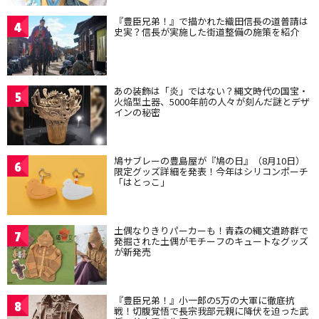
『豊臣兄弟！』で描かれた織田信長の道普請は
4
史実？信長が実施した街道整備の施策を紹介
あの装飾は「炎」ではない？縄文時代の国宝・
5
火焔型土器、5000年前の人々が刻んだ謎とデザ
インの秘密
鳩サブレーの豊島屋が『鳩の日』（8月10日）
6
限定グッズ詳細を発表！今年はシリコンポーチ
「はとっこ」
土偶なりきりパーカーも！青森の縄文遺跡群で
7
発掘された土偶がモチーフのキュートなグッズ
が新発売
『豊臣兄弟！』小一郎の5万の大軍に徹底抗
8
戦！切腹覚悟で長宗我部元親に降伏を迫った武