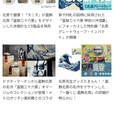
北斎で健康！「タニタ」が葛飾
新千円札の図柄に採用された
北斎『冨嶽三十六景』をデザイ
「冨嶽三十六景 神奈川沖浪裏」
ンした歩数計など6製品を発売
にフォーカスした特別展「北斎
グレートウェーブ・インパク
ト」が開催
ドクターマーチンから葛飾北斎
北斎先生グッズたまらん！！葛
の名作「冨嶽三十六景」オマー
飾北斎の名作をデザインした
ジュのコレクションが登場！メ
『一番くじ 葛飾北斎』の詳細が
トロポリタン美術館とのコラボ
明らかに！