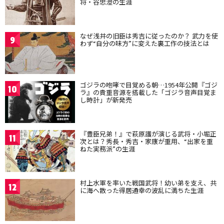
将・谷忠澄の生涯
なぜ浅井の旧臣は秀吉に従ったのか？ 武力を使
9
わず“自分の味方”に変えた裏工作の技法とは
ゴジラの咆哮で目覚める朝…1954年公開『ゴジ
10
ラ』の貴重音源を搭載した「ゴジラ音声目覚ま
し時計」が新発売
『豊臣兄弟！』で萩原護が演じる武将・小堀正
11
次とは？秀長・秀吉・家康が重用、“出家を重
ねた実務派”の生涯
村上水軍を率いた戦国武将！幼い弟を支え、共
12
に海へ散った得居通幸の波乱に満ちた生涯