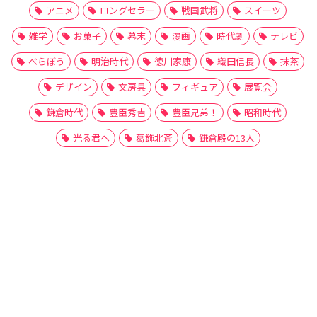
アニメ
ロングセラー
戦国武将
スイーツ
雑学
お菓子
幕末
漫画
時代劇
テレビ
べらぼう
明治時代
徳川家康
織田信長
抹茶
デザイン
文房具
フィギュア
展覧会
鎌倉時代
豊臣秀吉
豊臣兄弟！
昭和時代
光る君へ
葛飾北斎
鎌倉殿の13人