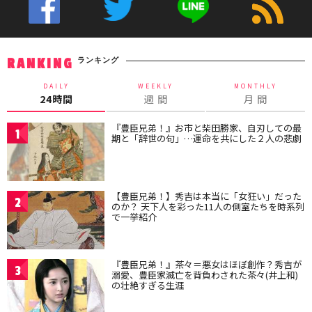
ランキング
RANKING
DAILY
WEEKLY
MONTHLY
24時間
週 間
月 間
『豊臣兄弟！』お市と柴田勝家、自刃しての最
1
期と「辞世の句」…運命を共にした２人の悲劇
【豊臣兄弟！】秀吉は本当に「女狂い」だった
2
のか？ 天下人を彩った11人の側室たちを時系列
で一挙紹介
『豊臣兄弟！』茶々＝悪女はほぼ創作？秀吉が
3
溺愛、豊臣家滅亡を背負わされた茶々(井上和)
の壮絶すぎる生涯