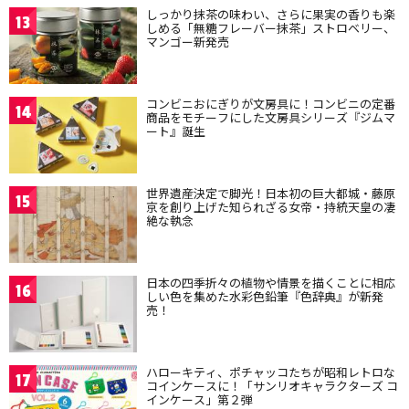
しっかり抹茶の味わい、さらに果実の香りも楽
13
しめる「無糖フレーバー抹茶」ストロベリー、
マンゴー新発売
コンビニおにぎりが文房具に！コンビニの定番
14
商品をモチーフにした文房具シリーズ『ジムマ
ート』誕生
世界遺産決定で脚光！日本初の巨大都城・藤原
15
京を創り上げた知られざる女帝・持統天皇の凄
絶な執念
日本の四季折々の植物や情景を描くことに相応
16
しい色を集めた水彩色鉛筆『色辞典』が新発
売！
ハローキティ、ポチャッコたちが昭和レトロな
17
コインケースに！「サンリオキャラクターズ コ
インケース」第２弾