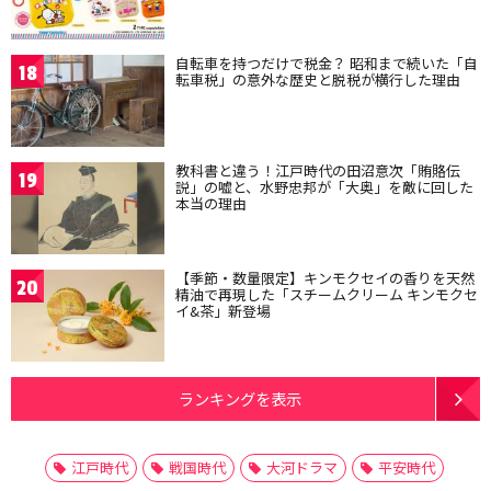
自転車を持つだけで税金？ 昭和まで続いた「自
18
転車税」の意外な歴史と脱税が横行した理由
教科書と違う！江戸時代の田沼意次「賄賂伝
19
説」の嘘と、水野忠邦が「大奥」を敵に回した
本当の理由
【季節・数量限定】キンモクセイの香りを天然
20
精油で再現した「スチームクリーム キンモクセ
イ&茶」新登場
ランキングを表示
江戸時代
戦国時代
大河ドラマ
平安時代