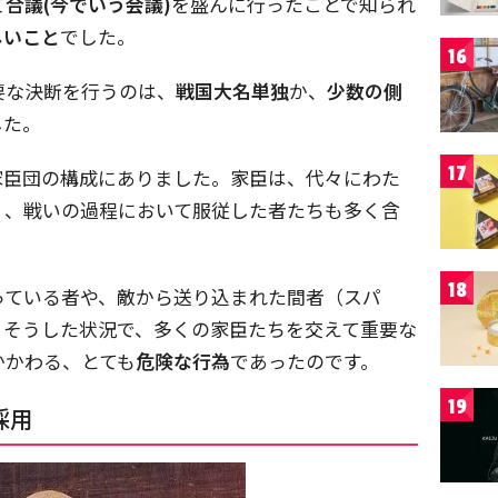
て
合議(
今でいう会議)
を盛んに行ったことで知られ
しいこと
でした。
16
要な決断を行うのは、
戦国大名単独
か、
少数の側
した。
17
家臣団の構成にありました。家臣は、代々にわた
く、戦いの過程において服従した者たちも多く含
18
っている者や、敵から送り込まれた間者（スパ
。そうした状況で、多くの家臣たちを交えて重要な
かかわる、とても
危険な行為
であったのです。
19
採用