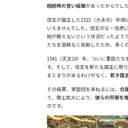
相続時の苦い経験
があったからでし
信玄が誕生した1521（大永元）年
いえませんでした。信玄の父・信虎
紛が絶えないという状況だったよう
たちを容赦なく処断したため、多く
1541（天文10）年、ついに重臣
す。そして、信玄を新たな国主に祭
まとまりがあるわけがなく、
若き国
その結果、家臣団を束ねるには、
合
て、領土拡大により、
彼らの所領を
のです。