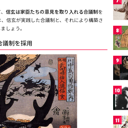
7
て、
信玄は家臣たちの意見を取り入れる合議制
を
は、信玄が実践した合議制と、それにより構築さ
しましょう。
8
合議制を採用
9
10
11