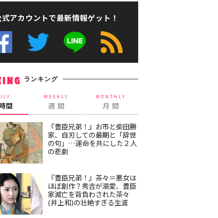
公式アカウントで最新情報ゲット！
ランキング
KING
ILY
WEEKLY
MONTHLY
4時間
週 間
月 間
『豊臣兄弟！』お市と柴田勝
家、自刃しての最期と「辞世
の句」…運命を共にした２人
の悲劇
『豊臣兄弟！』茶々＝悪女は
ほぼ創作？秀吉が溺愛、豊臣
家滅亡を背負わされた茶々
(井上和)の壮絶すぎる生涯