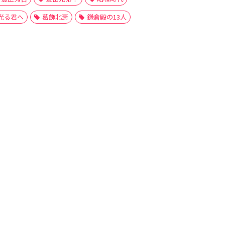
光る君へ
葛飾北斎
鎌倉殿の13人