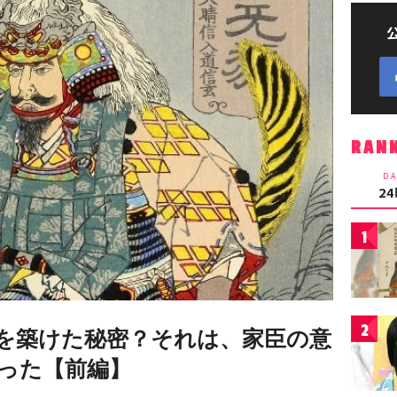
RAN
DA
2
1
2
を築けた秘密？それは、家臣の意
った【前編】