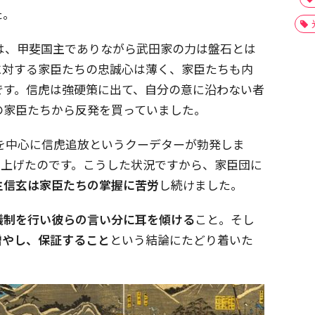
た。
頃は、甲斐国主でありながら武田家の力は盤石とは
に対する家臣たちの忠誠心は薄く、家臣たちも内
です。信虎は強硬策に出て、自分の意に沿わない者
の家臣たちから反発を買っていました。
たちを中心に信虎追放というクーデターが勃発しま
り上げたのです。こうした状況ですから、家臣団に
主信玄は家臣たちの掌握に苦労
し続けました。
議制を行い彼らの言い分に耳を傾ける
こと。そし
増やし、保証すること
という結論にたどり着いた