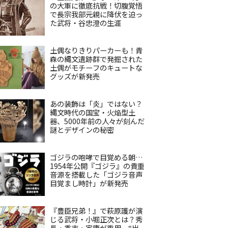
の大軍に徹底抗戦！切腹覚悟
で長宗我部元親に降伏を迫っ
た武将・谷忠澄の生涯
土偶なりきりパーカーも！青
森の縄文遺跡群で発掘された
土偶がモチーフのキュートな
グッズが新発売
あの装飾は「炎」ではない？
縄文時代の国宝・火焔型土
器、5000年前の人々が刻んだ
謎とデザインの秘密
ゴジラの咆哮で目覚める朝…
1954年公開『ゴジラ』の貴重
音源を搭載した「ゴジラ音声
目覚まし時計」が新発売
『豊臣兄弟！』で萩原護が演
じる武将・小堀正次とは？秀
長・秀吉・家康が重用、“出