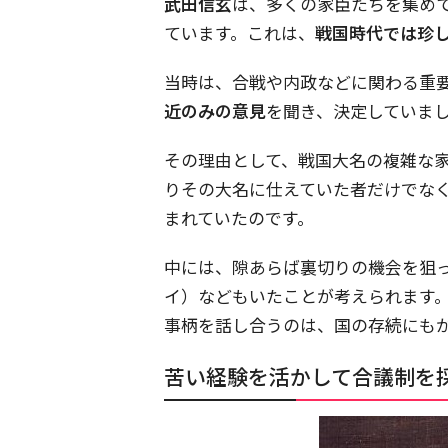
武田信玄
は、多くの家臣たちを集め
ています。これは、
戦国時代では珍
当時は、合戦や内政などに関わる重
近のみの意見
を聞き、決定していま
その理由として、戦国大名の複雑な
りその大名に仕えていた者だけでな
まれていたのです。
中には、隙あらば裏切りの機会を狙
イ）などもいたことが考えられます
事柄を話し合うのは、国の存続にも
苦い経験を活かして合議制を