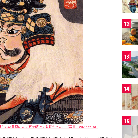
12
13
14
15
ちの意見によく耳を傾けた武将だった。（写真：wikipedia）