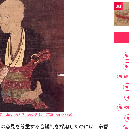
20
戦
徳
に追放された信玄の父信虎。（写真：wikipedia）
ちの意見を尊重する
合議制を採用
したのには、
家督