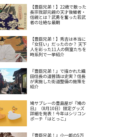
【豊臣兄弟！】22歳で散った
長宗我部元親の天才後継者・
信親とは？武勇を奮った若武
者の壮絶な最期
【豊臣兄弟！】秀吉は本当に
「女狂い」だったのか？ 天下
人を彩った11人の側室たちを
時系列で一挙紹介
『豊臣兄弟！』で描かれた織
田信長の道普請は史実？信長
が実施した街道整備の施策を
紹介
鳩サブレーの豊島屋が『鳩の
日』（8月10日）限定グッズ
詳細を発表！今年はシリコン
ポーチ「はとっこ」
『豊臣兄弟！』小一郎の5万