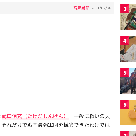
高野晃彰
2021/02/28
3
4
5
6
た
武田信玄（たけだしんげん）
。一般に戦いの天
、それだけで戦国最強軍団を構築できたわけでは