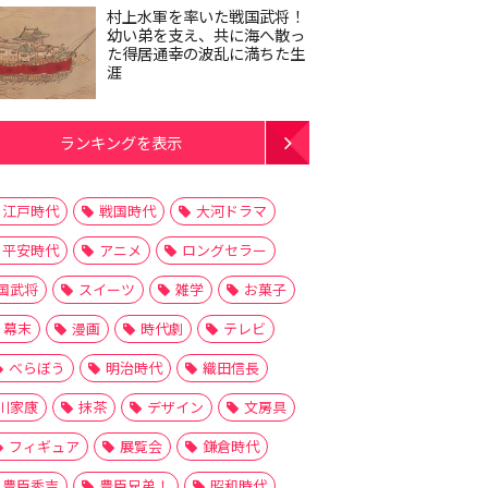
村上水軍を率いた戦国武将！
幼い弟を支え、共に海へ散っ
た得居通幸の波乱に満ちた生
涯
ランキングを表示
江戸時代
戦国時代
大河ドラマ
平安時代
アニメ
ロングセラー
国武将
スイーツ
雑学
お菓子
幕末
漫画
時代劇
テレビ
べらぼう
明治時代
織田信長
川家康
抹茶
デザイン
文房具
フィギュア
展覧会
鎌倉時代
豊臣秀吉
豊臣兄弟！
昭和時代