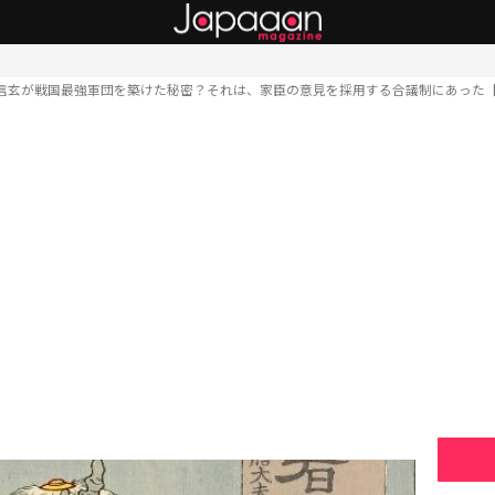
信玄が戦国最強軍団を築けた秘密？それは、家臣の意見を採用する合議制にあった