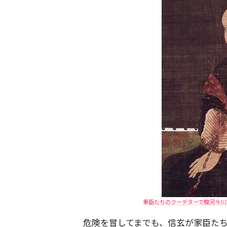
重臣たちのクーデターで駿河今川家
危険を冒してまでも、信玄が家臣た