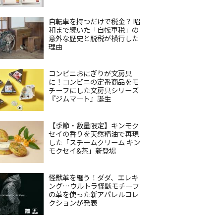
自転車を持つだけで税金？ 昭
和まで続いた「自転車税」の
意外な歴史と脱税が横行した
理由
コンビニおにぎりが文房具
に！コンビニの定番商品をモ
チーフにした文房具シリーズ
『ジムマート』誕生
【季節・数量限定】キンモク
セイの香りを天然精油で再現
した「スチームクリーム キン
モクセイ&茶」新登場
怪獣革を纏う！ダダ、エレキ
ング…ウルトラ怪獣モチーフ
の革を使った新アパレルコレ
クションが発表