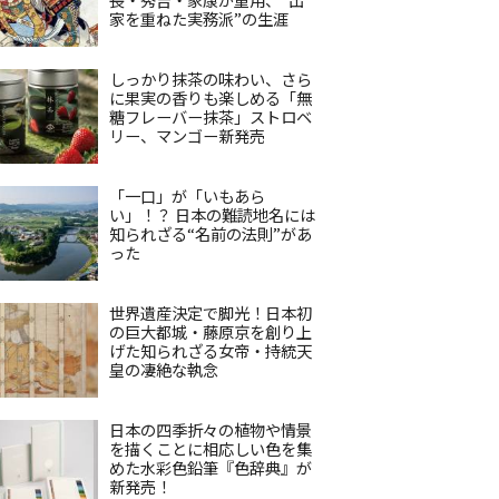
家を重ねた実務派”の生涯
しっかり抹茶の味わい、さら
に果実の香りも楽しめる「無
糖フレーバー抹茶」ストロベ
リー、マンゴー新発売
「一口」が「いもあら
い」！？ 日本の難読地名には
知られざる“名前の法則”があ
った
世界遺産決定で脚光！日本初
の巨大都城・藤原京を創り上
げた知られざる女帝・持統天
皇の凄絶な執念
日本の四季折々の植物や情景
を描くことに相応しい色を集
めた水彩色鉛筆『色辞典』が
新発売！