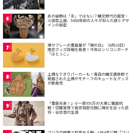
あの装飾は「炎」ではない？縄文時代の国宝・
6
火焔型土器、5000年前の人々が刻んだ謎とデザ
インの秘密
鳩サブレーの豊島屋が『鳩の日』（8月10日）
7
限定グッズ詳細を発表！今年はシリコンポーチ
「はとっこ」
土偶なりきりパーカーも！青森の縄文遺跡群で
8
発掘された土偶がモチーフのキュートなグッズ
が新発売
『豊臣兄弟！』小一郎の5万の大軍に徹底抗
9
戦！切腹覚悟で長宗我部元親に降伏を迫った武
将・谷忠澄の生涯
ゴジラの咆哮で目覚める朝…1954年公開『ゴジ