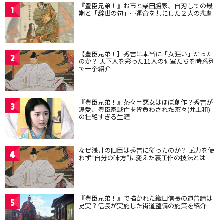
『豊臣兄弟！』お市と柴田勝家、自刃しての最
1
期と「辞世の句」…運命を共にした２人の悲劇
【豊臣兄弟！】秀吉は本当に「女狂い」だった
2
のか？ 天下人を彩った11人の側室たちを時系列
で一挙紹介
『豊臣兄弟！』茶々＝悪女はほぼ創作？秀吉が
3
溺愛、豊臣家滅亡を背負わされた茶々(井上和)
の壮絶すぎる生涯
なぜ浅井の旧臣は秀吉に従ったのか？ 武力を使
4
わず“自分の味方”に変えた裏工作の技法とは
『豊臣兄弟！』で描かれた織田信長の道普請は
5
史実？信長が実施した街道整備の施策を紹介