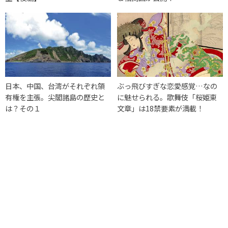
日本、中国、台湾がそれぞれ領
ぶっ飛びすぎな恋愛感覚…なの
有権を主張。尖閣諸島の歴史と
に魅せられる。歌舞伎「桜姫東
は？その１
文章」は18禁要素が満載！