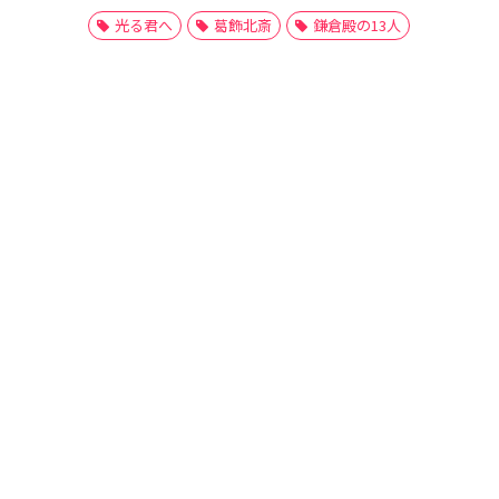
光る君へ
葛飾北斎
鎌倉殿の13人