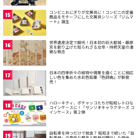
コンビニおにぎりが文房具に！コンビニの定番
15
商品をモチーフにした文房具シリーズ『ジムマ
ート』誕生
世界遺産決定で脚光！日本初の巨大都城・藤原
16
京を創り上げた知られざる女帝・持統天皇の凄
絶な執念
日本の四季折々の植物や情景を描くことに相応
17
しい色を集めた水彩色鉛筆『色辞典』が新発
売！
ハローキティ、ポチャッコたちが昭和レトロな
18
コインケースに！「サンリオキャラクターズ コ
インケース」第２弾
自転車を持つだけで税金？ 昭和まで続いた「自
19
転車税」の意外な歴史と脱税が横行した理由