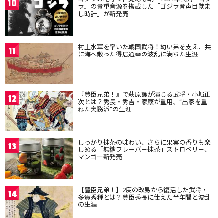
10
ラ』の貴重音源を搭載した「ゴジラ音声目覚ま
し時計」が新発売
村上水軍を率いた戦国武将！幼い弟を支え、共
11
に海へ散った得居通幸の波乱に満ちた生涯
『豊臣兄弟！』で萩原護が演じる武将・小堀正
12
次とは？秀長・秀吉・家康が重用、“出家を重
ねた実務派”の生涯
しっかり抹茶の味わい、さらに果実の香りも楽
13
しめる「無糖フレーバー抹茶」ストロベリー、
マンゴー新発売
【豊臣兄弟！】2度の改易から復活した武将・
14
多賀秀種とは？豊臣秀長に仕えた半年間と波乱
の生涯