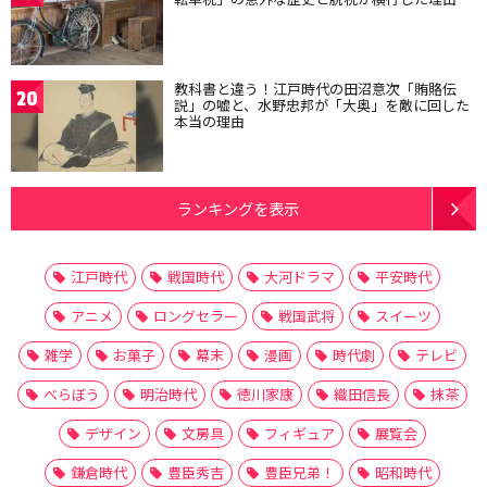
教科書と違う！江戸時代の田沼意次「賄賂伝
20
説」の嘘と、水野忠邦が「大奥」を敵に回した
本当の理由
ランキングを表示
江戸時代
戦国時代
大河ドラマ
平安時代
アニメ
ロングセラー
戦国武将
スイーツ
雑学
お菓子
幕末
漫画
時代劇
テレビ
べらぼう
明治時代
徳川家康
織田信長
抹茶
デザイン
文房具
フィギュア
展覧会
鎌倉時代
豊臣秀吉
豊臣兄弟！
昭和時代