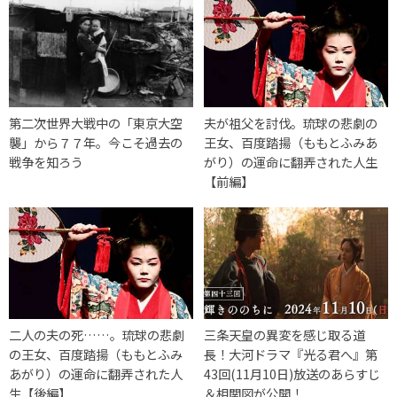
第二次世界大戦中の「東京大空
夫が祖父を討伐。琉球の悲劇の
襲」から７７年。今こそ過去の
王女、百度踏揚（ももとふみあ
戦争を知ろう
がり）の運命に翻弄された人生
【前編】
二人の夫の死……。琉球の悲劇
三条天皇の異変を感じ取る道
の王女、百度踏揚（ももとふみ
長！大河ドラマ『光る君へ』第
あがり）の運命に翻弄された人
43回(11月10日)放送のあらすじ
生【後編】
＆相関図が公開！