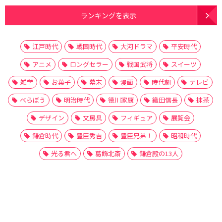
ランキングを表示
江戸時代
戦国時代
大河ドラマ
平安時代
アニメ
ロングセラー
戦国武将
スイーツ
雑学
お菓子
幕末
漫画
時代劇
テレビ
べらぼう
明治時代
徳川家康
織田信長
抹茶
デザイン
文房具
フィギュア
展覧会
鎌倉時代
豊臣秀吉
豊臣兄弟！
昭和時代
光る君へ
葛飾北斎
鎌倉殿の13人