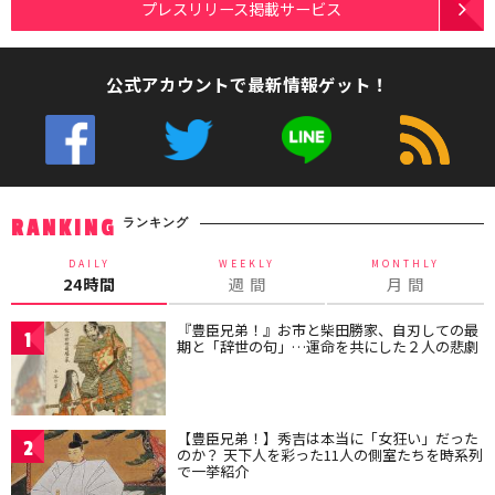
プレスリリース掲載サービス
公式アカウントで最新情報ゲット！
ランキング
RANKING
DAILY
WEEKLY
MONTHLY
24時間
週 間
月 間
『豊臣兄弟！』お市と柴田勝家、自刃しての最
1
期と「辞世の句」…運命を共にした２人の悲劇
【豊臣兄弟！】秀吉は本当に「女狂い」だった
2
のか？ 天下人を彩った11人の側室たちを時系列
で一挙紹介