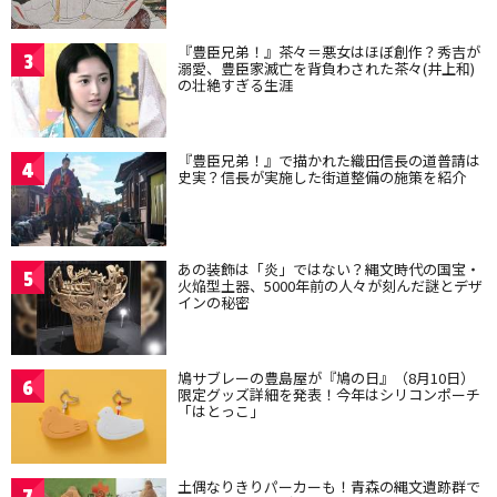
『豊臣兄弟！』茶々＝悪女はほぼ創作？秀吉が
3
溺愛、豊臣家滅亡を背負わされた茶々(井上和)
の壮絶すぎる生涯
『豊臣兄弟！』で描かれた織田信長の道普請は
4
史実？信長が実施した街道整備の施策を紹介
あの装飾は「炎」ではない？縄文時代の国宝・
5
火焔型土器、5000年前の人々が刻んだ謎とデザ
インの秘密
鳩サブレーの豊島屋が『鳩の日』（8月10日）
6
限定グッズ詳細を発表！今年はシリコンポーチ
「はとっこ」
土偶なりきりパーカーも！青森の縄文遺跡群で