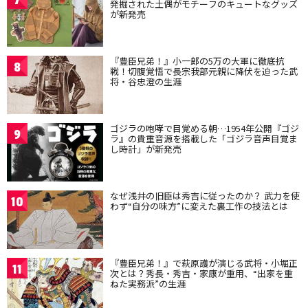
7
発掘された土偶がモチーフのキュートなグッズ
が新発売
『豊臣兄弟！』小一郎の5万の大軍に徹底抗
8
戦！切腹覚悟で長宗我部元親に降伏を迫った武
将・谷忠澄の生涯
ゴジラの咆哮で目覚める朝…1954年公開『ゴジ
9
ラ』の貴重音源を搭載した「ゴジラ音声目覚ま
し時計」が新発売
なぜ浅井の旧臣は秀吉に従ったのか？ 武力を使
10
わず“自分の味方”に変えた裏工作の技法とは
『豊臣兄弟！』で萩原護が演じる武将・小堀正
11
次とは？秀長・秀吉・家康が重用、“出家を重
ねた実務派”の生涯