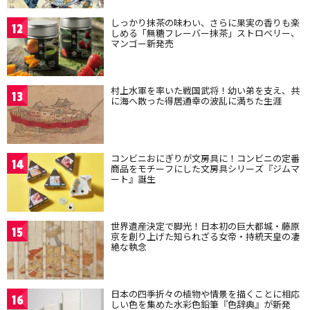
しっかり抹茶の味わい、さらに果実の香りも楽
12
しめる「無糖フレーバー抹茶」ストロベリー、
マンゴー新発売
村上水軍を率いた戦国武将！幼い弟を支え、共
13
に海へ散った得居通幸の波乱に満ちた生涯
コンビニおにぎりが文房具に！コンビニの定番
14
商品をモチーフにした文房具シリーズ『ジムマ
ート』誕生
世界遺産決定で脚光！日本初の巨大都城・藤原
15
京を創り上げた知られざる女帝・持統天皇の凄
絶な執念
日本の四季折々の植物や情景を描くことに相応
16
しい色を集めた水彩色鉛筆『色辞典』が新発