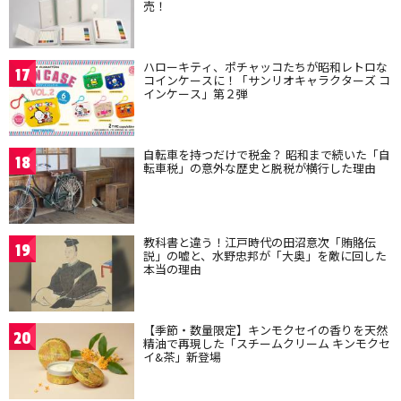
売！
ハローキティ、ポチャッコたちが昭和レトロな
17
コインケースに！「サンリオキャラクターズ コ
インケース」第２弾
自転車を持つだけで税金？ 昭和まで続いた「自
18
転車税」の意外な歴史と脱税が横行した理由
教科書と違う！江戸時代の田沼意次「賄賂伝
19
説」の嘘と、水野忠邦が「大奥」を敵に回した
本当の理由
【季節・数量限定】キンモクセイの香りを天然
20
精油で再現した「スチームクリーム キンモクセ
イ&茶」新登場