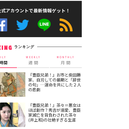
公式アカウントで最新情報ゲット！
ランキング
KING
ILY
WEEKLY
MONTHLY
4時間
週 間
月 間
『豊臣兄弟！』お市と柴田勝
家、自刃しての最期と「辞世
の句」…運命を共にした２人
の悲劇
『豊臣兄弟！』茶々＝悪女は
ほぼ創作？秀吉が溺愛、豊臣
家滅亡を背負わされた茶々
(井上和)の壮絶すぎる生涯