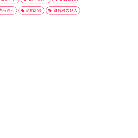
光る君へ
葛飾北斎
鎌倉殿の13人