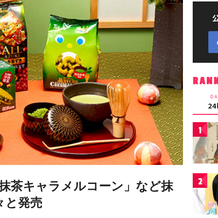
RAN
DA
2
1
2
抹茶キャラメルコーン」など抹
々と発売