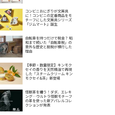
コンビニおにぎりが文房具
に！コンビニの定番商品をモ
チーフにした文房具シリーズ
『ジムマート』誕生
自転車を持つだけで税金？ 昭
和まで続いた「自転車税」の
意外な歴史と脱税が横行した
理由
【季節・数量限定】キンモク
セイの香りを天然精油で再現
した「スチームクリーム キン
モクセイ&茶」新登場
怪獣革を纏う！ダダ、エレキ
ング…ウルトラ怪獣モチーフ
の革を使った新アパレルコレ
クションが発表