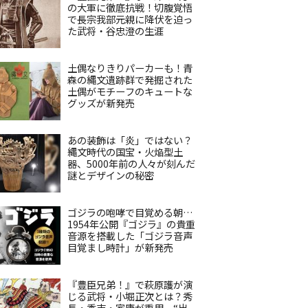
の大軍に徹底抗戦！切腹覚悟
で長宗我部元親に降伏を迫っ
た武将・谷忠澄の生涯
土偶なりきりパーカーも！青
森の縄文遺跡群で発掘された
土偶がモチーフのキュートな
グッズが新発売
あの装飾は「炎」ではない？
縄文時代の国宝・火焔型土
器、5000年前の人々が刻んだ
謎とデザインの秘密
ゴジラの咆哮で目覚める朝…
1954年公開『ゴジラ』の貴重
音源を搭載した「ゴジラ音声
目覚まし時計」が新発売
『豊臣兄弟！』で萩原護が演
じる武将・小堀正次とは？秀
長・秀吉・家康が重用、“出