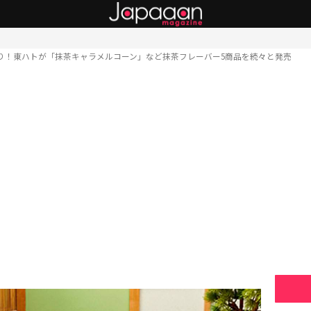
り！東ハトが「抹茶キャラメルコーン」など抹茶フレーバー5商品を続々と発売