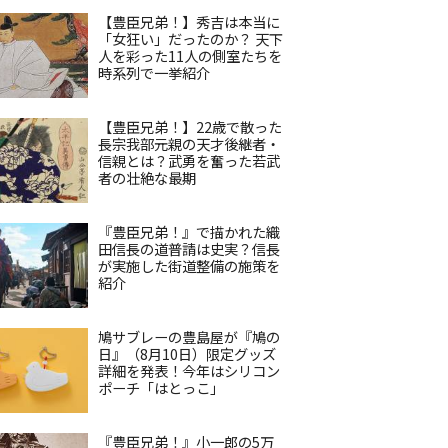
【豊臣兄弟！】秀吉は本当に
「女狂い」だったのか？ 天下
人を彩った11人の側室たちを
時系列で一挙紹介
【豊臣兄弟！】22歳で散った
長宗我部元親の天才後継者・
信親とは？武勇を奮った若武
者の壮絶な最期
『豊臣兄弟！』で描かれた織
田信長の道普請は史実？信長
が実施した街道整備の施策を
紹介
鳩サブレーの豊島屋が『鳩の
日』（8月10日）限定グッズ
詳細を発表！今年はシリコン
ポーチ「はとっこ」
『豊臣兄弟！』小一郎の5万