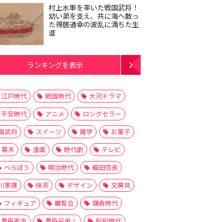
村上水軍を率いた戦国武将！
幼い弟を支え、共に海へ散っ
た得居通幸の波乱に満ちた生
涯
ランキングを表示
江戸時代
戦国時代
大河ドラマ
平安時代
アニメ
ロングセラー
国武将
スイーツ
雑学
お菓子
幕末
漫画
時代劇
テレビ
べらぼう
明治時代
織田信長
川家康
抹茶
デザイン
文房具
フィギュア
展覧会
鎌倉時代
豊臣秀吉
豊臣兄弟！
昭和時代