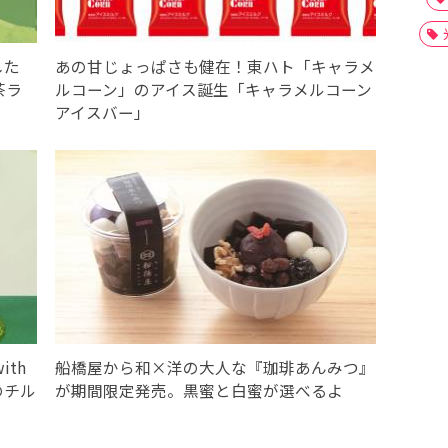
した
あの甘じょっぱさも健在！東ハト「キャラメ
茶ラ
ルコーン」のアイス誕生「キャラメルコーン
アイスバー」
th
船橋屋から和×洋の大人な『珈琲あんみつ』
のチル
が期間限定発売。黒蜜と白蜜が選べるよ