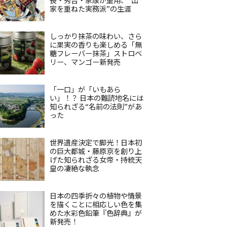
家を重ねた実務派”の生涯
しっかり抹茶の味わい、さら
に果実の香りも楽しめる「無
糖フレーバー抹茶」ストロベ
リー、マンゴー新発売
「一口」が「いもあら
い」！？ 日本の難読地名には
知られざる“名前の法則”があ
った
世界遺産決定で脚光！日本初
の巨大都城・藤原京を創り上
げた知られざる女帝・持統天
皇の凄絶な執念
日本の四季折々の植物や情景
を描くことに相応しい色を集
めた水彩色鉛筆『色辞典』が
新発売！