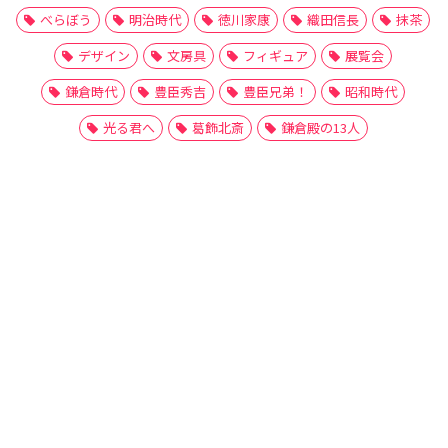
べらぼう
明治時代
徳川家康
織田信長
抹茶
デザイン
文房具
フィギュア
展覧会
鎌倉時代
豊臣秀吉
豊臣兄弟！
昭和時代
光る君へ
葛飾北斎
鎌倉殿の13人