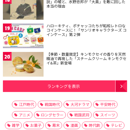
説」の嘘と、水野忠邦が「大奥」を敵に回した
本当の理由
ハローキティ、ポチャッコたちが昭和レトロな
19
コインケースに！「サンリオキャラクターズ コ
インケース」第２弾
【季節・数量限定】キンモクセイの香りを天然
20
精油で再現した「スチームクリーム キンモクセ
イ&茶」新登場
ランキングを表示
江戸時代
戦国時代
大河ドラマ
平安時代
アニメ
ロングセラー
戦国武将
スイーツ
雑学
お菓子
幕末
漫画
時代劇
テレビ