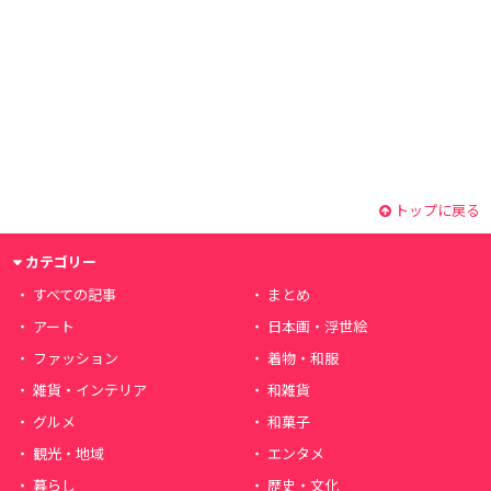
トップに戻る
カテゴリー
すべての記事
まとめ
アート
日本画・浮世絵
ファッション
着物・和服
雑貨・インテリア
和雑貨
グルメ
和菓子
観光・地域
エンタメ
暮らし
歴史・文化