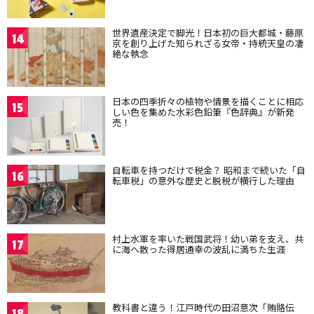
世界遺産決定で脚光！日本初の巨大都城・藤原
14
京を創り上げた知られざる女帝・持統天皇の凄
絶な執念
日本の四季折々の植物や情景を描くことに相応
15
しい色を集めた水彩色鉛筆『色辞典』が新発
売！
自転車を持つだけで税金？ 昭和まで続いた「自
16
転車税」の意外な歴史と脱税が横行した理由
村上水軍を率いた戦国武将！幼い弟を支え、共
17
に海へ散った得居通幸の波乱に満ちた生涯
教科書と違う！江戸時代の田沼意次「賄賂伝
18