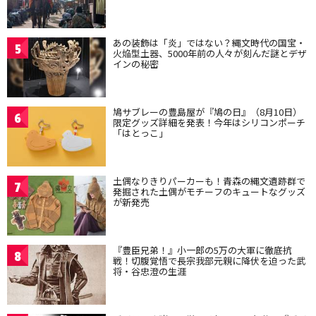
あの装飾は「炎」ではない？縄文時代の国宝・
5
火焔型土器、5000年前の人々が刻んだ謎とデザ
インの秘密
鳩サブレーの豊島屋が『鳩の日』（8月10日）
6
限定グッズ詳細を発表！今年はシリコンポーチ
「はとっこ」
土偶なりきりパーカーも！青森の縄文遺跡群で
7
発掘された土偶がモチーフのキュートなグッズ
が新発売
『豊臣兄弟！』小一郎の5万の大軍に徹底抗
8
戦！切腹覚悟で長宗我部元親に降伏を迫った武
将・谷忠澄の生涯