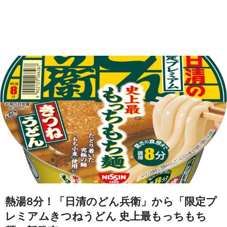
熱湯8分！「日清のどん兵衛」から「限定プ
レミアムきつねうどん 史上最もっちもち