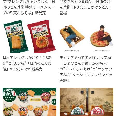
プ”アレンジしちゃいました「日
能できちゃう新商品「日清のど
清のどん兵衛 特盛 ラーメンスー
ん兵衛 TKU たまごかけうどん」
プの!? 天ぷらそば」新発売
登場
具材アレンジはかどる！”おあ
デカすぎるって笑 和風カップ麺
げ”と”天ぷら”「日清のどん兵
「日清のどん兵衛」が超特大
衛」の具材だけが新発売
の”ふっくらおあげ”と”サクサク
天ぷら”クッションプレゼントを
実施！