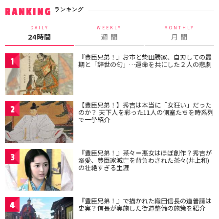
ランキング
RANKING
DAILY
WEEKLY
MONTHLY
24時間
週 間
月 間
『豊臣兄弟！』お市と柴田勝家、自刃しての最
1
期と「辞世の句」…運命を共にした２人の悲劇
【豊臣兄弟！】秀吉は本当に「女狂い」だった
2
のか？ 天下人を彩った11人の側室たちを時系列
で一挙紹介
『豊臣兄弟！』茶々＝悪女はほぼ創作？秀吉が
3
溺愛、豊臣家滅亡を背負わされた茶々(井上和)
の壮絶すぎる生涯
『豊臣兄弟！』で描かれた織田信長の道普請は
4
史実？信長が実施した街道整備の施策を紹介