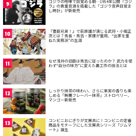
ゴジラの咆哮で目覚める朝…1954年公開『ゴジ
9
ラ』の貴重音源を搭載した「ゴジラ音声目覚ま
し時計」が新発売
『豊臣兄弟！』で萩原護が演じる武将・小堀正
10
次とは？秀長・秀吉・家康が重用、“出家を重
ねた実務派”の生涯
なぜ浅井の旧臣は秀吉に従ったのか？ 武力を使
11
わず“自分の味方”に変えた裏工作の技法とは
しっかり抹茶の味わい、さらに果実の香りも楽
12
しめる「無糖フレーバー抹茶」ストロベリー、
マンゴー新発売
コンビニおにぎりが文房具に！コンビニの定番
13
商品をモチーフにした文房具シリーズ『ジムマ
ート』誕生