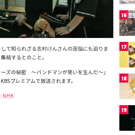
16
17
そして知られざる志村けんさんの苦悩にも迫りま
も集結するとのこと。
ターズの秘密 ～バンドマンが笑いを生んだ～」
18
らNHKBSプレミアムで放送されます。
 NHK
19