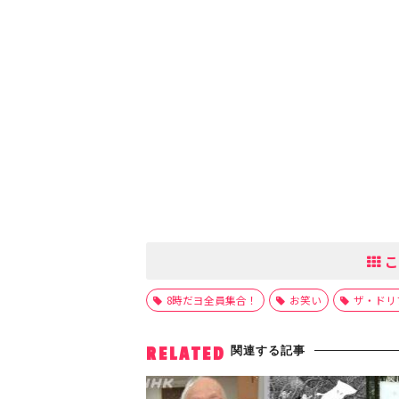
こ
8時だヨ全員集合！
お笑い
ザ・ドリ
関連する記事
RELATED