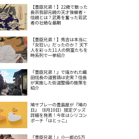
【豊臣兄弟！】22歳で散った
長宗我部元親の天才後継者・
信親とは？武勇を奮った若武
者の壮絶な最期
【豊臣兄弟！】秀吉は本当に
「女狂い」だったのか？ 天下
人を彩った11人の側室たちを
時系列で一挙紹介
『豊臣兄弟！』で描かれた織
田信長の道普請は史実？信長
が実施した街道整備の施策を
紹介
鳩サブレーの豊島屋が『鳩の
日』（8月10日）限定グッズ
詳細を発表！今年はシリコン
ポーチ「はとっこ」
『豊臣兄弟！』小一郎の5万