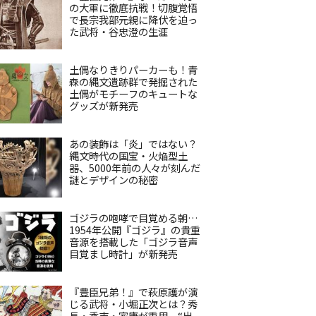
の大軍に徹底抗戦！切腹覚悟
で長宗我部元親に降伏を迫っ
た武将・谷忠澄の生涯
土偶なりきりパーカーも！青
森の縄文遺跡群で発掘された
土偶がモチーフのキュートな
グッズが新発売
あの装飾は「炎」ではない？
縄文時代の国宝・火焔型土
器、5000年前の人々が刻んだ
謎とデザインの秘密
ゴジラの咆哮で目覚める朝…
1954年公開『ゴジラ』の貴重
音源を搭載した「ゴジラ音声
目覚まし時計」が新発売
『豊臣兄弟！』で萩原護が演
じる武将・小堀正次とは？秀
長・秀吉・家康が重用、“出