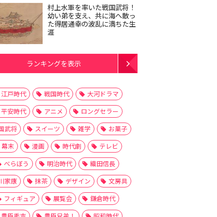
村上水軍を率いた戦国武将！
幼い弟を支え、共に海へ散っ
た得居通幸の波乱に満ちた生
涯
ランキングを表示
江戸時代
戦国時代
大河ドラマ
平安時代
アニメ
ロングセラー
国武将
スイーツ
雑学
お菓子
幕末
漫画
時代劇
テレビ
べらぼう
明治時代
織田信長
川家康
抹茶
デザイン
文房具
フィギュア
展覧会
鎌倉時代
豊臣秀吉
豊臣兄弟！
昭和時代