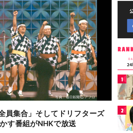
RAN
DA
2
1
2
全員集合」そしてドリフターズ
かす番組がNHKで放送