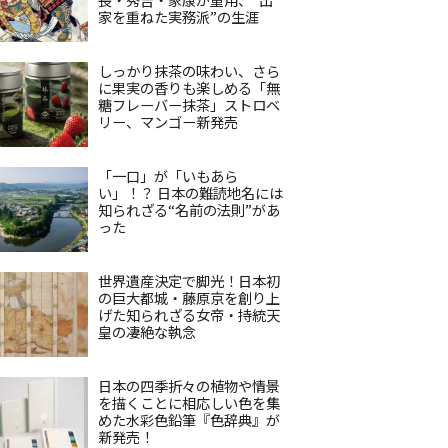
家を重ねた実務派”の生涯
しっかり抹茶の味わい、さら
に果実の香りも楽しめる「無
糖フレーバー抹茶」ストロベ
リー、マンゴー新発売
「一口」が「いもあら
い」！？ 日本の難読地名には
知られざる“名前の法則”があ
った
世界遺産決定で脚光！日本初
の巨大都城・藤原京を創り上
げた知られざる女帝・持統天
皇の凄絶な執念
日本の四季折々の植物や情景
を描くことに相応しい色を集
めた水彩色鉛筆『色辞典』が
新発売！