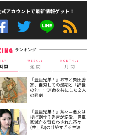
公式アカウントで最新情報ゲット！
ランキング
KING
ILY
WEEKLY
MONTHLY
4時間
週 間
月 間
『豊臣兄弟！』お市と柴田勝
家、自刃しての最期と「辞世
の句」…運命を共にした２人
の悲劇
『豊臣兄弟！』茶々＝悪女は
ほぼ創作？秀吉が溺愛、豊臣
家滅亡を背負わされた茶々
(井上和)の壮絶すぎる生涯