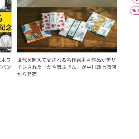
水木ワ
世代を超えて愛される名作絵本４作品がデザ
怪バン
インされた「かや織ふきん」が中川政七商店
から発売