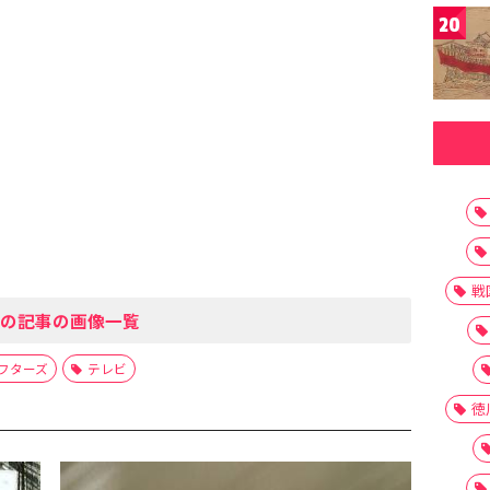
20
戦
の記事の画像一覧
フターズ
テレビ
徳