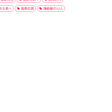
光る君へ
葛飾北斎
鎌倉殿の13人