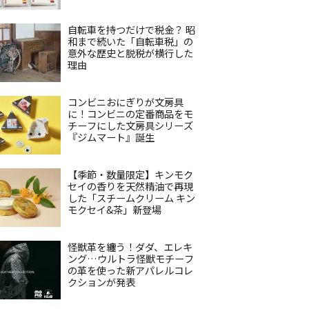
自転車を持つだけで税金？ 昭
和まで続いた「自転車税」の
意外な歴史と脱税が横行した
理由
コンビニおにぎりが文房具
に！コンビニの定番商品をモ
チーフにした文房具シリーズ
『ジムマート』誕生
【季節・数量限定】キンモク
セイの香りを天然精油で再現
した「スチームクリーム キン
モクセイ&茶」新登場
怪獣革を纏う！ダダ、エレキ
ング…ウルトラ怪獣モチーフ
の革を使った新アパレルコレ
クションが発表