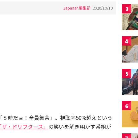
Japaaan編集部
2020/10/19
3
4
5
6
いた「８時だョ！全員集合」。視聴率50%超えという
「ザ・ドリフタース」
の笑いを解き明かす番組が
。