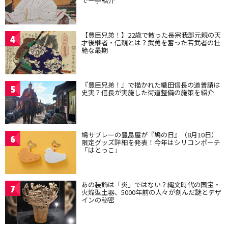
で一挙紹介
【豊臣兄弟！】22歳で散った長宗我部元親の天
4
才後継者・信親とは？武勇を奮った若武者の壮
絶な最期
『豊臣兄弟！』で描かれた織田信長の道普請は
5
史実？信長が実施した街道整備の施策を紹介
鳩サブレーの豊島屋が『鳩の日』（8月10日）
6
限定グッズ詳細を発表！今年はシリコンポーチ
「はとっこ」
あの装飾は「炎」ではない？縄文時代の国宝・
7
火焔型土器、5000年前の人々が刻んだ謎とデザ
インの秘密