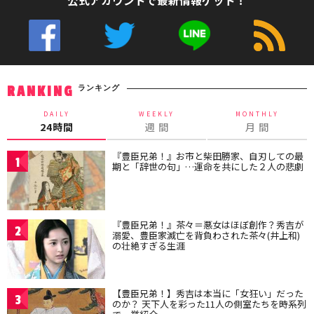
ランキング
RANKING
DAILY
WEEKLY
MONTHLY
24時間
週 間
月 間
『豊臣兄弟！』お市と柴田勝家、自刃しての最
1
期と「辞世の句」…運命を共にした２人の悲劇
『豊臣兄弟！』茶々＝悪女はほぼ創作？秀吉が
2
溺愛、豊臣家滅亡を背負わされた茶々(井上和)
の壮絶すぎる生涯
【豊臣兄弟！】秀吉は本当に「女狂い」だった
3
のか？ 天下人を彩った11人の側室たちを時系列