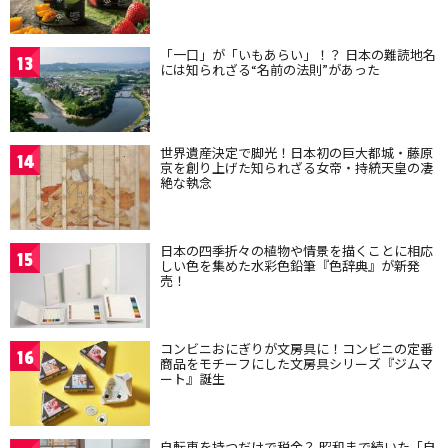
「一口」が「いもあらい」！？ 日本の難読地名
13
には知られざる“名前の法則”があった
世界遺産決定で脚光！日本初の巨大都城・藤原
14
京を創り上げた知られざる女帝・持統天皇の凄
絶な執念
日本の四季折々の植物や情景を描くことに相応
15
しい色を集めた水彩色鉛筆『色辞典』が新発
売！
コンビニおにぎりが文房具に！コンビニの定番
16
商品をモチーフにした文房具シリーズ『ジムマ
ート』誕生
自転車を持つだけで税金？ 昭和まで続いた「自