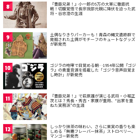
『豊臣兄弟！』小一郎の5万の大軍に徹底抗
8
戦！切腹覚悟で長宗我部元親に降伏を迫った武
将・谷忠澄の生涯
土偶なりきりパーカーも！青森の縄文遺跡群で
9
発掘された土偶がモチーフのキュートなグッズ
が新発売
ゴジラの咆哮で目覚める朝…1954年公開『ゴジ
10
ラ』の貴重音源を搭載した「ゴジラ音声目覚ま
し時計」が新発売
『豊臣兄弟！』で萩原護が演じる武将・小堀正
11
次とは？秀長・秀吉・家康が重用、“出家を重
ねた実務派”の生涯
しっかり抹茶の味わい、さらに果実の香りも楽
12
しめる「無糖フレーバー抹茶」ストロベリー、
マンゴー新発売