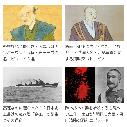
堅物なれど優しさ・忠義心はナ
名前は死後に付けられた！？な
ンバーワン！武将・石田三成の
ど……戦国大名・北条早雲に関
名エピソード３選
する興味深いトリビア
高速なのに遅かった！？日本史
酔っ払って妻を斬殺するも隠ぺ
上最速の駆逐艦「島風」の誕生
い工作…第2代内閣総理大臣・黒
とその運命
田清隆の酒乱エピソード