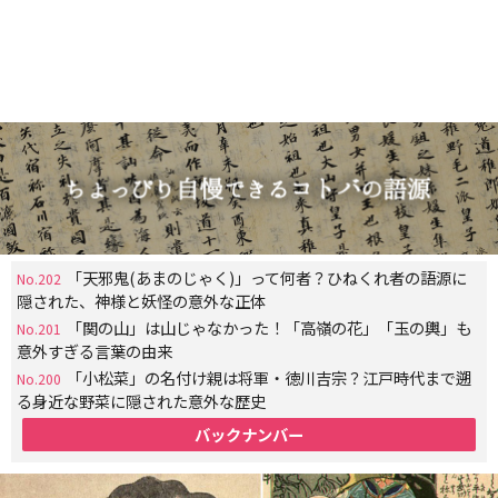
「天邪鬼(あまのじゃく)」って何者？ひねくれ者の語源に
No.202
隠された、神様と妖怪の意外な正体
「関の山」は山じゃなかった！「高嶺の花」「玉の輿」も
No.201
意外すぎる言葉の由来
「小松菜」の名付け親は将軍・徳川吉宗？江戸時代まで遡
No.200
る身近な野菜に隠された意外な歴史
バックナンバー