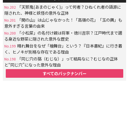
「天邪鬼(あまのじゃく)」って何者？ひねくれ者の語源に
No.202
隠された、神様と妖怪の意外な正体
「関の山」は山じゃなかった！「高嶺の花」「玉の輿」も
No.201
意外すぎる言葉の由来
「小松菜」の名付け親は将軍・徳川吉宗？江戸時代まで遡
No.200
る身近な野菜に隠された意外な歴史
晴れ舞台をなぜ「檜舞台」という？『日本書紀』に行き着
No.199
く、ヒノキが別格な存在である理由
「同じ穴の狢（むじな）」って結局なに？むじなの正体
No.198
と“同じ穴”になった意外な理由
すべてのバックナンバー