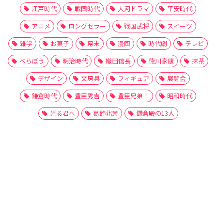
江戸時代
戦国時代
大河ドラマ
平安時代
アニメ
ロングセラー
戦国武将
スイーツ
雑学
お菓子
幕末
漫画
時代劇
テレビ
べらぼう
明治時代
織田信長
徳川家康
抹茶
デザイン
文房具
フィギュア
展覧会
鎌倉時代
豊臣秀吉
豊臣兄弟！
昭和時代
光る君へ
葛飾北斎
鎌倉殿の13人