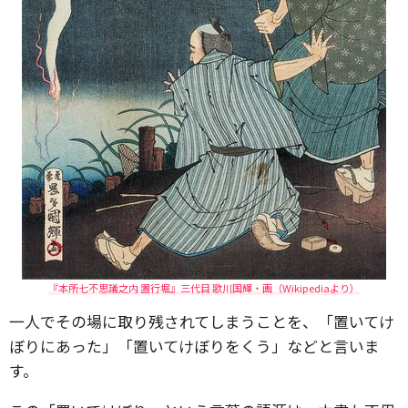
『本所七不思議之内 置行堀』三代目 歌川国輝・画（Wikipediaより）
一人でその場に取り残されてしまうことを、「置いてけ
ぼりにあった」「置いてけぼりをくう」などと言いま
す。