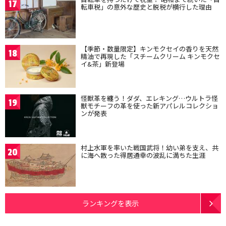
17
転車税」の意外な歴史と脱税が横行した理由
【季節・数量限定】キンモクセイの香りを天然
18
精油で再現した「スチームクリーム キンモクセ
イ&茶」新登場
怪獣革を纏う！ダダ、エレキング…ウルトラ怪
19
獣モチーフの革を使った新アパレルコレクショ
ンが発表
村上水軍を率いた戦国武将！幼い弟を支え、共
20
に海へ散った得居通幸の波乱に満ちた生涯
ランキングを表示