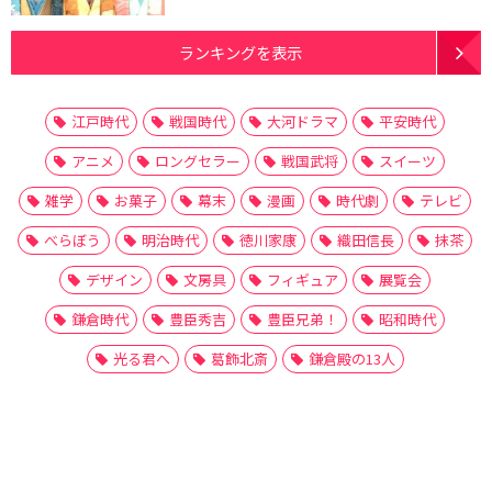
ランキングを表示
江戸時代
戦国時代
大河ドラマ
平安時代
アニメ
ロングセラー
戦国武将
スイーツ
雑学
お菓子
幕末
漫画
時代劇
テレビ
べらぼう
明治時代
徳川家康
織田信長
抹茶
デザイン
文房具
フィギュア
展覧会
鎌倉時代
豊臣秀吉
豊臣兄弟！
昭和時代
光る君へ
葛飾北斎
鎌倉殿の13人