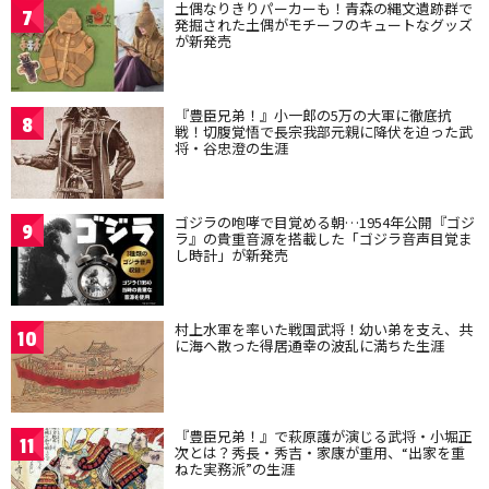
土偶なりきりパーカーも！青森の縄文遺跡群で
7
発掘された土偶がモチーフのキュートなグッズ
が新発売
『豊臣兄弟！』小一郎の5万の大軍に徹底抗
8
戦！切腹覚悟で長宗我部元親に降伏を迫った武
将・谷忠澄の生涯
ゴジラの咆哮で目覚める朝…1954年公開『ゴジ
9
ラ』の貴重音源を搭載した「ゴジラ音声目覚ま
し時計」が新発売
村上水軍を率いた戦国武将！幼い弟を支え、共
10
に海へ散った得居通幸の波乱に満ちた生涯
『豊臣兄弟！』で萩原護が演じる武将・小堀正
11
次とは？秀長・秀吉・家康が重用、“出家を重
ねた実務派”の生涯