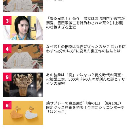
『豊臣兄弟！』茶々＝悪女はほぼ創作？秀吉が
3
溺愛、豊臣家滅亡を背負わされた茶々(井上和)
の壮絶すぎる生涯
なぜ浅井の旧臣は秀吉に従ったのか？ 武力を使
4
わず“自分の味方”に変えた裏工作の技法とは
あの装飾は「炎」ではない？縄文時代の国宝・
5
火焔型土器、5000年前の人々が刻んだ謎とデザ
インの秘密
鳩サブレーの豊島屋が『鳩の日』（8月10日）
6
限定グッズ詳細を発表！今年はシリコンポーチ
「はとっこ」