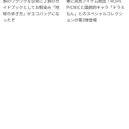
旅のワクワクを日常に♪旅のガ
春に完売アイテム続出！ROPÉ
イドブックとしてお馴染み「地
PICNICと国民的キャラ「ドラえ
球の歩き方」がエコバッグにな
もん」とのスぺシャルコレクシ
ったぞ
ョンの第3弾登場