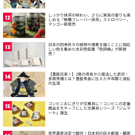
しっかり抹茶の味わい、さらに果実の香りも楽
12
しめる「無糖フレーバー抹茶」ストロベリー、
マンゴー新発売
日本の四季折々の植物や情景を描くことに相応
13
しい色を集めた水彩色鉛筆『色辞典』が新発
売！
【豊臣兄弟！】2度の改易から復活した武将・
14
多賀秀種とは？豊臣秀長に仕えた半年間と波乱
の生涯
コンビニおにぎりが文房具に！コンビニの定番
15
商品をモチーフにした文房具シリーズ『ジムマ
ート』誕生
世界遺産決定で脚光！日本初の巨大都城・藤原