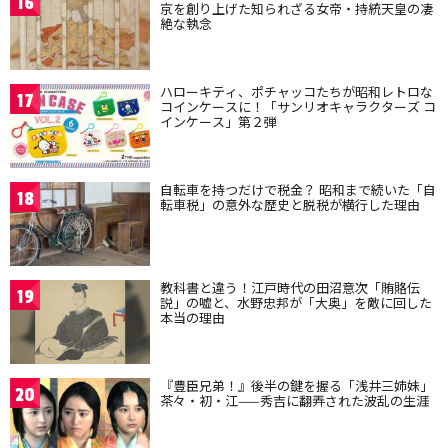
16
京を創り上げた知られざる女帝・持統天皇の凄
絶な執念
ハローキティ、ポチャッコたちが昭和レトロな
17
コインケースに！「サンリオキャラクターズ コ
インケース」第２弾
自転車を持つだけで税金？ 昭和まで続いた「自
18
転車税」の意外な歴史と脱税が横行した理由
教科書と違う！江戸時代の田沼意次「賄賂伝
19
説」の嘘と、水野忠邦が「大奥」を敵に回した
本当の理由
『豊臣兄弟！』後半の鍵を握る「浅井三姉妹」
20
茶々・初・江——秀吉に翻弄された波乱の生涯