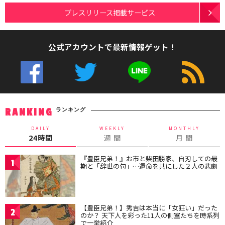
プレスリリース掲載サービス
公式アカウントで最新情報ゲット！
ランキング
RANKING
DAILY
WEEKLY
MONTHLY
24時間
週 間
月 間
『豊臣兄弟！』お市と柴田勝家、自刃しての最
1
期と「辞世の句」…運命を共にした２人の悲劇
【豊臣兄弟！】秀吉は本当に「女狂い」だった
2
のか？ 天下人を彩った11人の側室たちを時系列
で一挙紹介