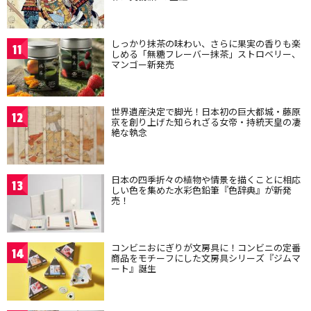
しっかり抹茶の味わい、さらに果実の香りも楽
11
しめる「無糖フレーバー抹茶」ストロベリー、
マンゴー新発売
世界遺産決定で脚光！日本初の巨大都城・藤原
12
京を創り上げた知られざる女帝・持統天皇の凄
絶な執念
日本の四季折々の植物や情景を描くことに相応
13
しい色を集めた水彩色鉛筆『色辞典』が新発
売！
コンビニおにぎりが文房具に！コンビニの定番
14
商品をモチーフにした文房具シリーズ『ジムマ
ート』誕生