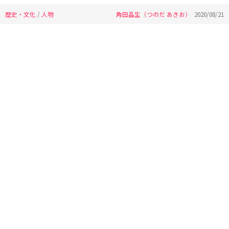
歴史・文化
/
人物
角田晶生（つのだ あきお）
2020/08/21