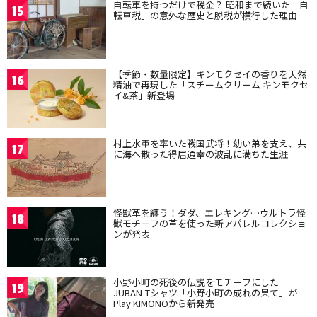
自転車を持つだけで税金？ 昭和まで続いた「自
15
転車税」の意外な歴史と脱税が横行した理由
【季節・数量限定】キンモクセイの香りを天然
16
精油で再現した「スチームクリーム キンモクセ
イ&茶」新登場
村上水軍を率いた戦国武将！幼い弟を支え、共
17
に海へ散った得居通幸の波乱に満ちた生涯
怪獣革を纏う！ダダ、エレキング…ウルトラ怪
18
獣モチーフの革を使った新アパレルコレクショ
ンが発表
小野小町の死後の伝説をモチーフにした
19
JUBAN-Tシャツ「小野小町の成れの果て」が
Play KIMONOから新発売