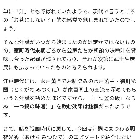
単に「汁」とも呼ばれていたようで、現代で言うところ
の「お茶にしない？」的な感覚で親しまれていたのでし
ょう。
そんな汁講がいつから始まったのかは定かではないもの
の、
室町時代末期
ごろから公家たちが朝餉の味噌汁を賞
味し合った記録が残されており、それが次第に武士や庶
民にも広まっていったものと考えられます。
江戸時代には、水戸黄門でお馴染みの水戸藩主・
徳川光
圀
（とくがわ みつくに）が家臣同士の交流を深めてもら
おうと汁講を勧めたほどですから、「一つ釜の飯」なら
ぬ
「一つ鍋の味噌汁」を飲む効果は抜群
だったようで
す。
さて、話を戦国時代に戻して、今回は汁講にまつわる
明
智光秀
（あけち みつひで）のエピソードを紹介したい