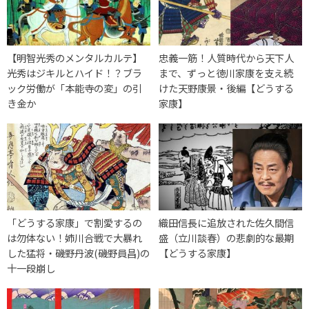
【明智光秀のメンタルカルテ】
忠義一筋！人質時代から天下人
光秀はジキルとハイド！？ブラ
まで、ずっと徳川家康を支え続
ック労働が「本能寺の変」の引
けた天野康景・後編【どうする
き金か
家康】
「どうする家康」で割愛するの
織田信長に追放された佐久間信
は勿体ない！姉川合戦で大暴れ
盛（立川談春）の悲劇的な最期
した猛将・磯野丹波(磯野員昌)の
【どうする家康】
十一段崩し