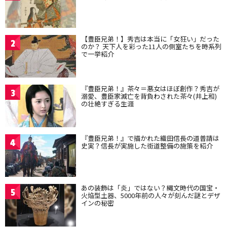
【豊臣兄弟！】秀吉は本当に「女狂い」だった
2
のか？ 天下人を彩った11人の側室たちを時系列
で一挙紹介
『豊臣兄弟！』茶々＝悪女はほぼ創作？秀吉が
3
溺愛、豊臣家滅亡を背負わされた茶々(井上和)
の壮絶すぎる生涯
『豊臣兄弟！』で描かれた織田信長の道普請は
4
史実？信長が実施した街道整備の施策を紹介
あの装飾は「炎」ではない？縄文時代の国宝・
5
火焔型土器、5000年前の人々が刻んだ謎とデザ
インの秘密