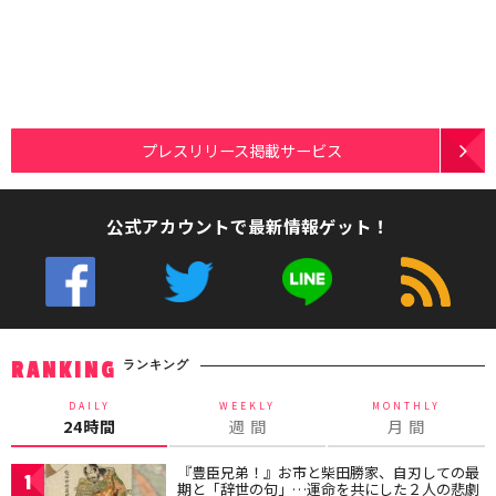
プレスリリース掲載サービス
公式アカウントで最新情報ゲット！
ランキング
RANKING
DAILY
WEEKLY
MONTHLY
24時間
週 間
月 間
『豊臣兄弟！』お市と柴田勝家、自刃しての最
1
期と「辞世の句」…運命を共にした２人の悲劇