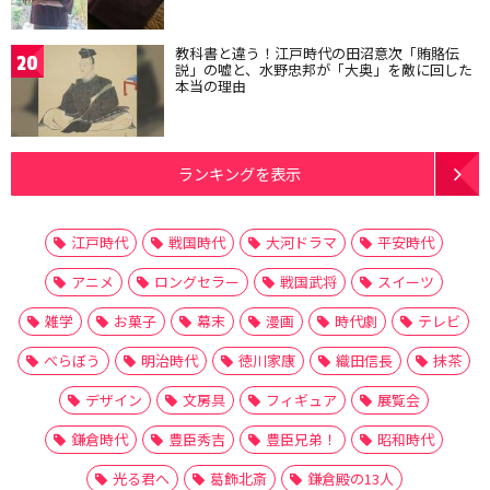
教科書と違う！江戸時代の田沼意次「賄賂伝
20
説」の嘘と、水野忠邦が「大奥」を敵に回した
本当の理由
ランキングを表示
江戸時代
戦国時代
大河ドラマ
平安時代
アニメ
ロングセラー
戦国武将
スイーツ
雑学
お菓子
幕末
漫画
時代劇
テレビ
べらぼう
明治時代
徳川家康
織田信長
抹茶
デザイン
文房具
フィギュア
展覧会
鎌倉時代
豊臣秀吉
豊臣兄弟！
昭和時代
光る君へ
葛飾北斎
鎌倉殿の13人