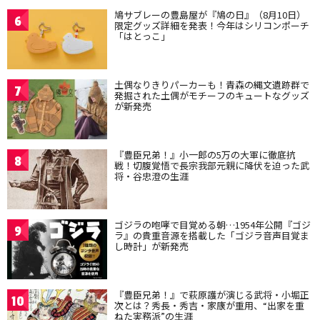
鳩サブレーの豊島屋が『鳩の日』（8月10日）
6
限定グッズ詳細を発表！今年はシリコンポーチ
「はとっこ」
土偶なりきりパーカーも！青森の縄文遺跡群で
7
発掘された土偶がモチーフのキュートなグッズ
が新発売
『豊臣兄弟！』小一郎の5万の大軍に徹底抗
8
戦！切腹覚悟で長宗我部元親に降伏を迫った武
将・谷忠澄の生涯
ゴジラの咆哮で目覚める朝…1954年公開『ゴジ
9
ラ』の貴重音源を搭載した「ゴジラ音声目覚ま
し時計」が新発売
『豊臣兄弟！』で萩原護が演じる武将・小堀正
10
次とは？秀長・秀吉・家康が重用、“出家を重
ねた実務派”の生涯