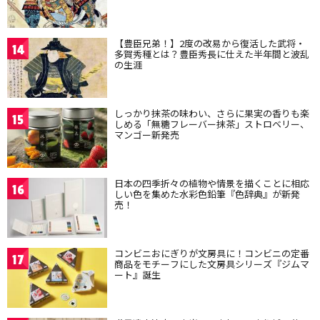
【豊臣兄弟！】2度の改易から復活した武将・
14
多賀秀種とは？豊臣秀長に仕えた半年間と波乱
の生涯
しっかり抹茶の味わい、さらに果実の香りも楽
15
しめる「無糖フレーバー抹茶」ストロベリー、
マンゴー新発売
日本の四季折々の植物や情景を描くことに相応
16
しい色を集めた水彩色鉛筆『色辞典』が新発
売！
コンビニおにぎりが文房具に！コンビニの定番
17
商品をモチーフにした文房具シリーズ『ジムマ
ート』誕生