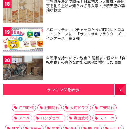
世界遺産決定で脚光！日本初の巨大都城・藤原
18
京を創り上げた知られざる女帝・持統天皇の凄
絶な執念
ハローキティ、ポチャッコたちが昭和レトロな
19
コインケースに！「サンリオキャラクターズ コ
インケース」第２弾
自転車を持つだけで税金？ 昭和まで続いた「自
20
転車税」の意外な歴史と脱税が横行した理由
ランキングを表示
江戸時代
戦国時代
大河ドラマ
平安時代
アニメ
ロングセラー
戦国武将
スイーツ
雑学
お菓子
幕末
漫画
時代劇
テレビ