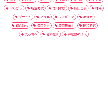
べらぼう
明治時代
徳川家康
織田信長
抹茶
デザイン
文房具
フィギュア
展覧会
鎌倉時代
豊臣秀吉
豊臣兄弟！
昭和時代
光る君へ
葛飾北斎
鎌倉殿の13人