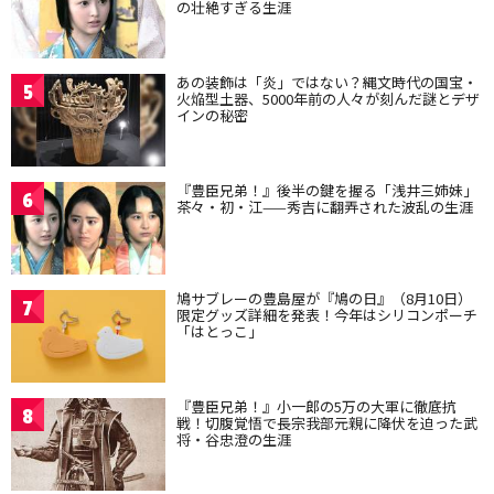
の壮絶すぎる生涯
あの装飾は「炎」ではない？縄文時代の国宝・
5
火焔型土器、5000年前の人々が刻んだ謎とデザ
インの秘密
『豊臣兄弟！』後半の鍵を握る「浅井三姉妹」
6
茶々・初・江——秀吉に翻弄された波乱の生涯
鳩サブレーの豊島屋が『鳩の日』（8月10日）
7
限定グッズ詳細を発表！今年はシリコンポーチ
「はとっこ」
『豊臣兄弟！』小一郎の5万の大軍に徹底抗
8
戦！切腹覚悟で長宗我部元親に降伏を迫った武
将・谷忠澄の生涯