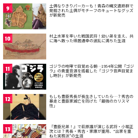
土偶なりきりパーカーも！青森の縄文遺跡群で
9
発掘された土偶がモチーフのキュートなグッズ
が新発売
村上水軍を率いた戦国武将！幼い弟を支え、共
10
に海へ散った得居通幸の波乱に満ちた生涯
ゴジラの咆哮で目覚める朝…1954年公開『ゴジ
11
ラ』の貴重音源を搭載した「ゴジラ音声目覚ま
し時計」が新発売
もしも豊臣秀長が長生きしていたら…？秀吉の
12
暴走と豊臣家滅亡を防げた「最強のカリスマ
性」
『豊臣兄弟！』で萩原護が演じる武将・小堀正
13
次とは？秀長・秀吉・家康が重用、“出家を重
ねた実務派”の生涯