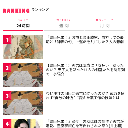
ランキング
RANKING
DAILY
WEEKLY
MONTHLY
24時間
週 間
月 間
『豊臣兄弟！』お市と柴田勝家、自刃しての最
1
期と「辞世の句」…運命を共にした２人の悲劇
【豊臣兄弟！】秀吉は本当に「女狂い」だった
2
のか？ 天下人を彩った11人の側室たちを時系列
で一挙紹介
なぜ浅井の旧臣は秀吉に従ったのか？ 武力を使
3
わず“自分の味方”に変えた裏工作の技法とは
『豊臣兄弟！』茶々＝悪女はほぼ創作？秀吉が
4
溺愛、豊臣家滅亡を背負わされた茶々(井上和)