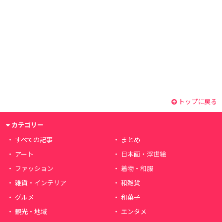
トップに戻る
カテゴリー
すべての記事
まとめ
アート
日本画・浮世絵
ファッション
着物・和服
雑貨・インテリア
和雑貨
グルメ
和菓子
観光・地域
エンタメ