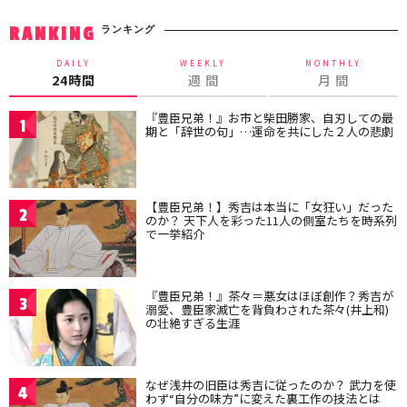
ランキング
RANKING
DAILY
WEEKLY
MONTHLY
24時間
週 間
月 間
『豊臣兄弟！』お市と柴田勝家、自刃しての最
1
期と「辞世の句」…運命を共にした２人の悲劇
【豊臣兄弟！】秀吉は本当に「女狂い」だった
2
のか？ 天下人を彩った11人の側室たちを時系列
で一挙紹介
『豊臣兄弟！』茶々＝悪女はほぼ創作？秀吉が
3
溺愛、豊臣家滅亡を背負わされた茶々(井上和)
の壮絶すぎる生涯
なぜ浅井の旧臣は秀吉に従ったのか？ 武力を使
4
わず“自分の味方”に変えた裏工作の技法とは