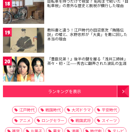
自転車を持つだけで税金？ 昭和まで続いた「自
18
転車税」の意外な歴史と脱税が横行した理由
教科書と違う！江戸時代の田沼意次「賄賂伝
19
説」の嘘と、水野忠邦が「大奥」を敵に回した
本当の理由
『豊臣兄弟！』後半の鍵を握る「浅井三姉妹」
20
茶々・初・江——秀吉に翻弄された波乱の生涯
ランキングを表示
江戸時代
戦国時代
大河ドラマ
平安時代
アニメ
ロングセラー
戦国武将
スイーツ
雑学
お菓子
幕末
漫画
時代劇
テレビ