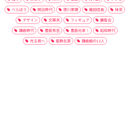
べらぼう
明治時代
徳川家康
織田信長
抹茶
デザイン
文房具
フィギュア
展覧会
鎌倉時代
豊臣秀吉
豊臣兄弟！
昭和時代
光る君へ
葛飾北斎
鎌倉殿の13人