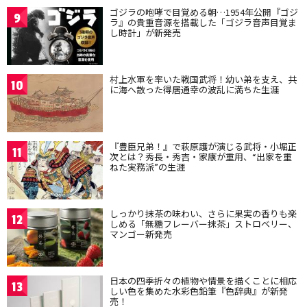
ゴジラの咆哮で目覚める朝…1954年公開『ゴジ
9
ラ』の貴重音源を搭載した「ゴジラ音声目覚ま
し時計」が新発売
村上水軍を率いた戦国武将！幼い弟を支え、共
10
に海へ散った得居通幸の波乱に満ちた生涯
『豊臣兄弟！』で萩原護が演じる武将・小堀正
11
次とは？秀長・秀吉・家康が重用、“出家を重
ねた実務派”の生涯
しっかり抹茶の味わい、さらに果実の香りも楽
12
しめる「無糖フレーバー抹茶」ストロベリー、
マンゴー新発売
日本の四季折々の植物や情景を描くことに相応
13
しい色を集めた水彩色鉛筆『色辞典』が新発
売！