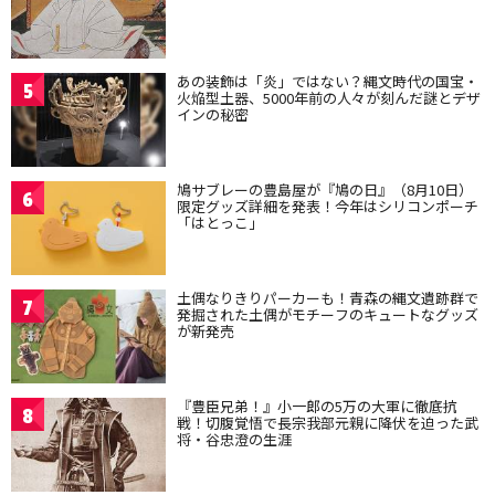
あの装飾は「炎」ではない？縄文時代の国宝・
5
火焔型土器、5000年前の人々が刻んだ謎とデザ
インの秘密
鳩サブレーの豊島屋が『鳩の日』（8月10日）
6
限定グッズ詳細を発表！今年はシリコンポーチ
「はとっこ」
土偶なりきりパーカーも！青森の縄文遺跡群で
7
発掘された土偶がモチーフのキュートなグッズ
が新発売
『豊臣兄弟！』小一郎の5万の大軍に徹底抗
8
戦！切腹覚悟で長宗我部元親に降伏を迫った武
将・谷忠澄の生涯