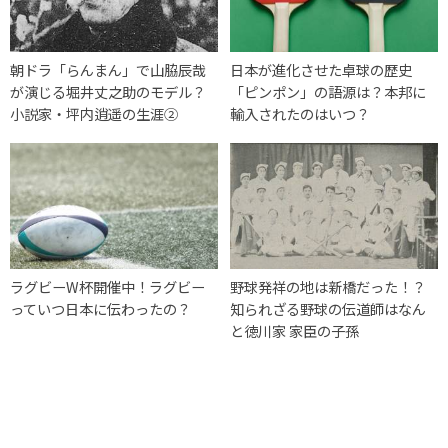
朝ドラ「らんまん」で山脇辰哉
日本が進化させた卓球の歴史
が演じる堀井丈之助のモデル？
「ピンポン」の語源は？本邦に
小説家・坪内逍遥の生涯②
輸入されたのはいつ？
ラグビーW杯開催中！ラグビー
野球発祥の地は新橋だった！？
っていつ日本に伝わったの？
知られざる野球の伝道師はなん
と徳川家 家臣の子孫