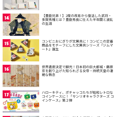
【豊臣兄弟！】2度の改易から復活した武将・
14
多賀秀種とは？豊臣秀長に仕えた半年間と波乱
の生涯
コンビニおにぎりが文房具に！コンビニの定番
15
商品をモチーフにした文房具シリーズ『ジムマ
ート』誕生
世界遺産決定で脚光！日本初の巨大都城・藤原
16
京を創り上げた知られざる女帝・持統天皇の凄
絶な執念
ハローキティ、ポチャッコたちが昭和レトロな
17
コインケースに！「サンリオキャラクターズ コ
インケース」第２弾