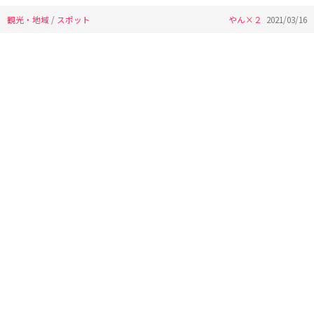
観光・地域
/
スポット
やん×２
2021/03/16