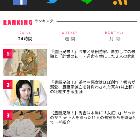
ランキング
RANKING
DAILY
WEEKLY
MONTHLY
24時間
週 間
月 間
『豊臣兄弟！』お市と柴田勝家、自刃しての最
1
期と「辞世の句」…運命を共にした２人の悲劇
『豊臣兄弟！』茶々＝悪女はほぼ創作？秀吉が
2
溺愛、豊臣家滅亡を背負わされた茶々(井上和)
の壮絶すぎる生涯
【豊臣兄弟！】秀吉は本当に「女狂い」だった
3
のか？ 天下人を彩った11人の側室たちを時系列
で一挙紹介