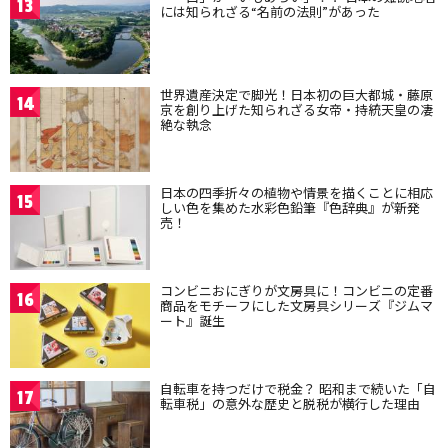
13
には知られざる“名前の法則”があった
世界遺産決定で脚光！日本初の巨大都城・藤原
14
京を創り上げた知られざる女帝・持統天皇の凄
絶な執念
日本の四季折々の植物や情景を描くことに相応
15
しい色を集めた水彩色鉛筆『色辞典』が新発
売！
コンビニおにぎりが文房具に！コンビニの定番
16
商品をモチーフにした文房具シリーズ『ジムマ
ート』誕生
自転車を持つだけで税金？ 昭和まで続いた「自
17
転車税」の意外な歴史と脱税が横行した理由