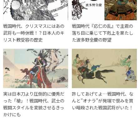
戦国時代、クリスマスにはあの
戦国時代『応仁の乱』で主君の
武将も一時休戦！？日本人のキ
落ち目に乗じて下剋上を果たし
リスト教受容の歴史
た波多野全慶の野望
実は日本刀より圧倒的に優秀だ
許してあげてよ…戦国時代、な
った「槍」！戦国時代、武士の
んと”オナラ”が発端で恨みを買
戦闘スタイルを変貌させるきっ
い暗殺された戦国武将がいた！
かけにも