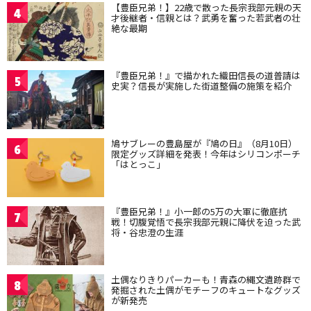
【豊臣兄弟！】22歳で散った長宗我部元親の天
4
才後継者・信親とは？武勇を奮った若武者の壮
絶な最期
『豊臣兄弟！』で描かれた織田信長の道普請は
5
史実？信長が実施した街道整備の施策を紹介
鳩サブレーの豊島屋が『鳩の日』（8月10日）
6
限定グッズ詳細を発表！今年はシリコンポーチ
「はとっこ」
『豊臣兄弟！』小一郎の5万の大軍に徹底抗
7
戦！切腹覚悟で長宗我部元親に降伏を迫った武
将・谷忠澄の生涯
土偶なりきりパーカーも！青森の縄文遺跡群で
8
発掘された土偶がモチーフのキュートなグッズ
が新発売