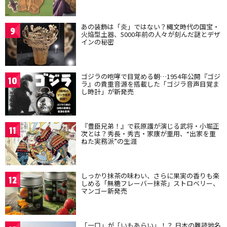
あの装飾は「炎」ではない？縄文時代の国宝・
9
火焔型土器、5000年前の人々が刻んだ謎とデザ
インの秘密
ゴジラの咆哮で目覚める朝…1954年公開『ゴジ
10
ラ』の貴重音源を搭載した「ゴジラ音声目覚ま
し時計」が新発売
『豊臣兄弟！』で萩原護が演じる武将・小堀正
11
次とは？秀長・秀吉・家康が重用、“出家を重
ねた実務派”の生涯
しっかり抹茶の味わい、さらに果実の香りも楽
12
しめる「無糖フレーバー抹茶」ストロベリー、
マンゴー新発売
「一口」が「いもあらい」！？ 日本の難読地名