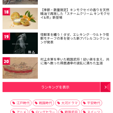
【季節・数量限定】キンモクセイの香りを天然
18
精油で再現した「スチームクリーム キンモクセ
イ&茶」新登場
怪獣革を纏う！ダダ、エレキング…ウルトラ怪
19
獣モチーフの革を使った新アパレルコレクショ
ンが発表
村上水軍を率いた戦国武将！幼い弟を支え、共
20
に海へ散った得居通幸の波乱に満ちた生涯
ランキングを表示
江戸時代
戦国時代
大河ドラマ
平安時代
アニメ
ロングセラー
戦国武将
スイーツ