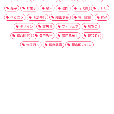
雑学
お菓子
幕末
漫画
時代劇
テレビ
べらぼう
明治時代
織田信長
徳川家康
抹茶
デザイン
文房具
フィギュア
展覧会
鎌倉時代
豊臣秀吉
豊臣兄弟！
昭和時代
光る君へ
葛飾北斎
鎌倉殿の13人